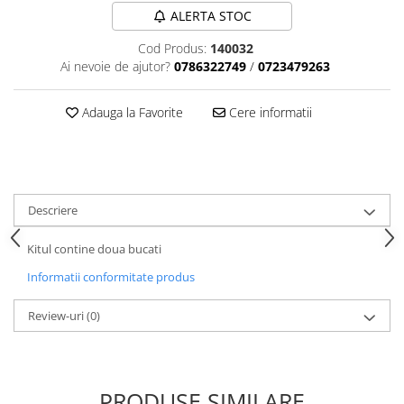
Tija sa bicicleta
ALERTA STOC
Aparatori si protectii
Sei
Cric
Cod Produs:
140032
Coliere si cleme sa
Ai nevoie de ajutor?
0786322749
/
0723479263
Furca
Huse sa
Sisteme de pliere
Angrenaje bicicleta
Adauga la Favorite
Cere informatii
Suspensii
Foi angrenaj
Ghidoane
Angrenaj pedalier
Rulmenti si suruburi
Butuci pedalieri
Roti
Brat pedalier
Descriere
Schimbator de viteze bicicleta
Schimbatoare fata
Kitul contine doua bucati
Schimbatoare spate
Informatii conformitate produs
Manete schimbator si frana
Review-uri
(0)
Manete frana bicicleta
Manete schimbator bicicleta
Manete mixte frana - schimbator
Rulmenti si coronite
PRODUSE SIMILARE