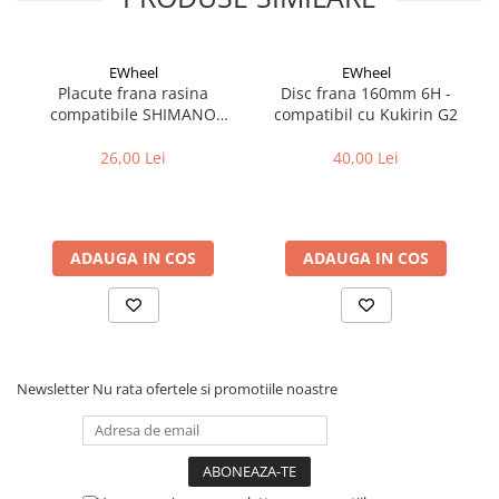
EWheel
EWheel
Placute frana rasina
Disc frana 160mm 6H -
compatibile SHIMANO
compatibil cu Kukirin G2
B05S-RX (compatibil Kukirin
G2/G4 2025)
26,00 Lei
40,00 Lei
ADAUGA IN COS
ADAUGA IN COS
Newsletter
Nu rata ofertele si promotiile noastre