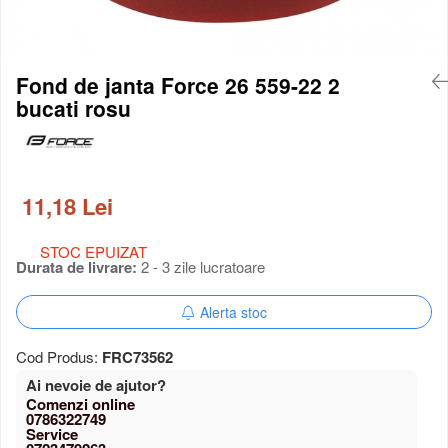
Portbagaj bicicleta
Antifurt bicicleta
Cosuri bicicleta
Fond de janta Force 26 559-22 2
Pompa bicicleta
bucati rosu
Produse intretinere bicicleta
Accesorii biciclete copii
Claxon bicicleta
Bidoane si suporti bicicleta
11,18 Lei
Suport telefon bicicleta
Oglinzi bicicleta
STOC EPUIZAT
Cricuri bicicleta
Durata de livrare:
2 - 3 zile lucratoare
Aparatori noroi bicicleta
Alerta stoc
Suport bicicleta
Lumini bicicleta
Cod Produs:
FRC73562
Computer bicicleta
Ai nevoie de ajutor?
Piese biciclete
0786322749
Anvelopa bicicleta