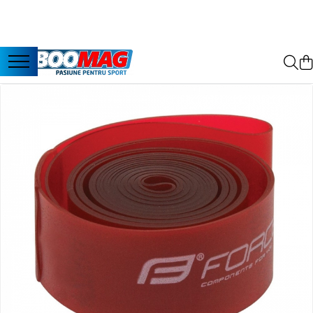
Toate Produsele
Biciclete
Biciclete copii
Biciclete barbati
Biciclete dama
Biciclete mountain bike (MTB)
Biciclete electrice
Biciclete de oras
Biciclete pliabile
Biciclete de trekking
Biciclete Cursiere, Cyclocross
si Gravel
Accesorii biciclete
Scaun bicicleta copii
Chei si scule bicicleta