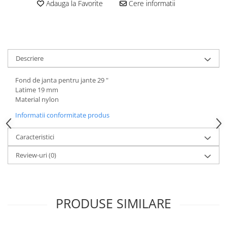
Aparatori noroi bicicleta
Adauga la Favorite
Cere informatii
Suport bicicleta
Lumini bicicleta
Computer bicicleta
Descriere
Piese biciclete
Fond de janta pentru jante 29 "
Anvelopa bicicleta
Latime 19 mm
Material nylon
Camera bicicleta
Informatii conformitate produs
Pinioane
Lant bicicleta
Caracteristici
Urechi cadru bicicleta
Review-uri
(0)
Mansoane si ghidolina
Ghidoane bicicleta
Pipe ghidon
PRODUSE SIMILARE
Pedale bicicleta