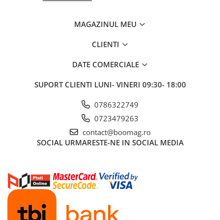
Fond de janta
MAGAZINUL MEU
Sei si tija sa bicicleta
Tija sa bicicleta
CLIENTI
Sei
DATE COMERCIALE
Coliere si cleme sa
Huse sa
SUPORT CLIENTI
LUNI- VINERI 09:30- 18:00
Angrenaje bicicleta
0786322749
Foi angrenaj
0723479263
Angrenaj pedalier
contact@boomag.ro
Butuci pedalieri
SOCIAL
URMARESTE-NE IN SOCIAL MEDIA
Brat pedalier
Schimbator de viteze bicicleta
Schimbatoare fata
Schimbatoare spate
Manete schimbator si frana
Manete frana bicicleta