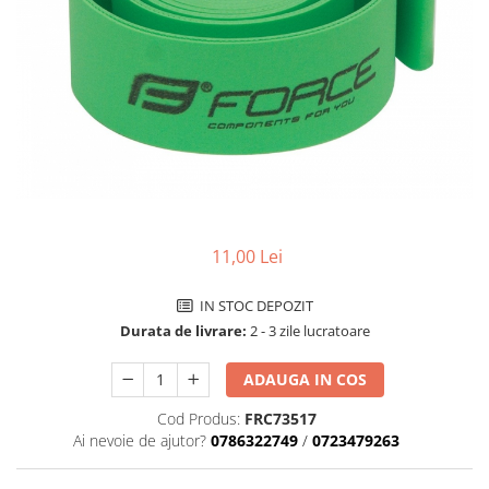
Accesorii biciclete
Scaun bicicleta copii
Chei si scule bicicleta
Portbagaj bicicleta
Antifurt bicicleta
Cosuri bicicleta
Pompa bicicleta
11,00 Lei
Produse intretinere bicicleta
Accesorii biciclete copii
IN STOC DEPOZIT
Claxon bicicleta
Durata de livrare:
2 - 3 zile lucratoare
Bidoane si suporti bicicleta
ADAUGA IN COS
Suport telefon bicicleta
Cod Produs:
FRC73517
Oglinzi bicicleta
Ai nevoie de ajutor?
0786322749
/
0723479263
Cricuri bicicleta