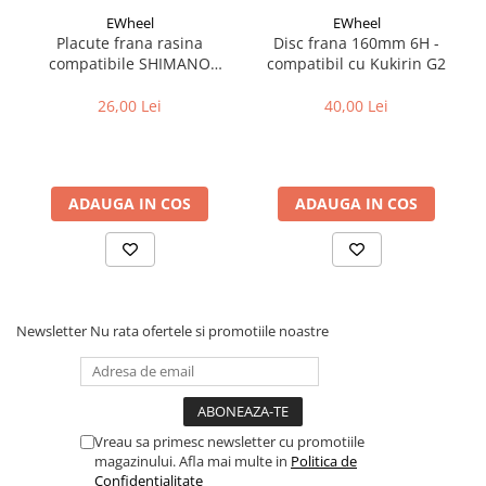
Cuvete bicicleta
EWheel
EWheel
Furci bicicleta
Placute frana rasina
Disc frana 160mm 6H -
compatibile SHIMANO
compatibil cu Kukirin G2
Cabluri si camasi
B05S-RX (compatibil Kukirin
G2/G4 2025)
26,00 Lei
40,00 Lei
Frana bicicleta
Placute frana bicicleta
Discuri frana bicicleta
Saboti frana bicicleta
ADAUGA IN COS
ADAUGA IN COS
Adaptoare frana bicicleta
Frane pe disc
Frane pe janta
Accesorii frane bicicleta
Newsletter
Nu rata ofertele si promotiile noastre
Roti bicicleta
Spite
Butuci
Accesorii butuci
Vreau sa primesc newsletter cu promotiile
Roti
magazinului. Afla mai multe in
Politica de
Confidentialitate
Jante bicicleta