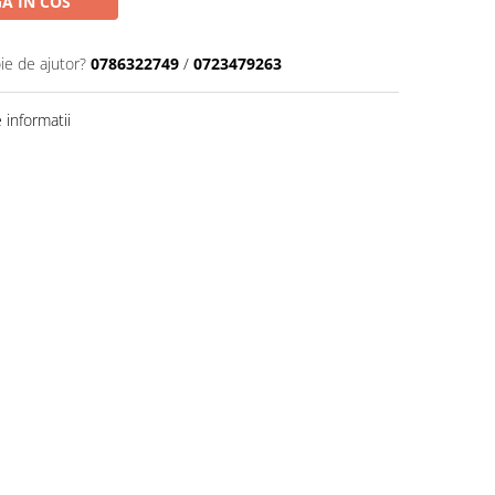
A IN COS
ie de ajutor?
0786322749
/
0723479263
informatii