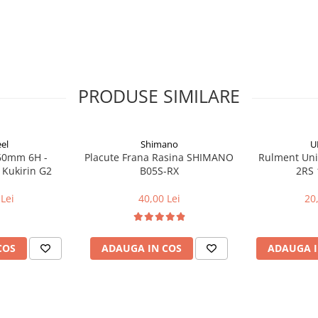
PRODUSE SIMILARE
el
Shimano
U
160mm 6H -
Placute Frana Rasina SHIMANO
Rulment Uni
 Kukirin G2
B05S-RX
2RS 
Lei
40,00 Lei
20
COS
ADAUGA IN COS
ADAUGA I