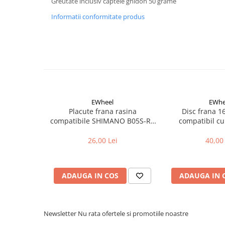
Greutate inclusiv captele ghidon 50 grame
Aparatori noroi bicicleta
Informatii conformitate produs
Suport bicicleta
Lumini bicicleta
Computer bicicleta
Piese biciclete
Anvelopa bicicleta
EWheel
EWhe
Camera bicicleta
Placute frana rasina
Disc frana 
Pinioane
compatibile SHIMANO B05S-RX
compatibil cu
(compatibil Kukirin G2/G4 2025)
Lant bicicleta
26,00 Lei
40,00 
Urechi cadru bicicleta
Mansoane si ghidolina
ADAUGA IN COS
ADAUGA IN 
Ghidoane bicicleta
Pipe ghidon
Pedale bicicleta
Newsletter
Nu rata ofertele si promotiile noastre