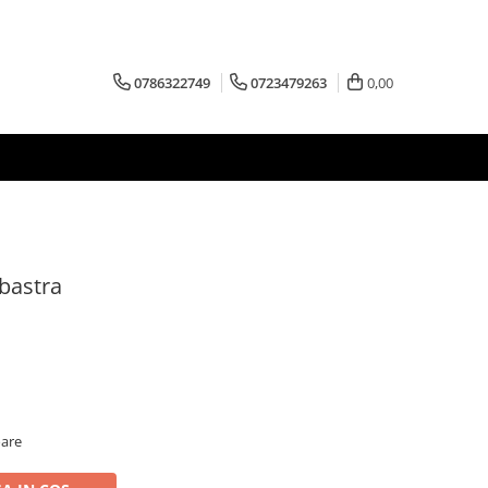
0786322749
0723479263
0,00
bastra
oare