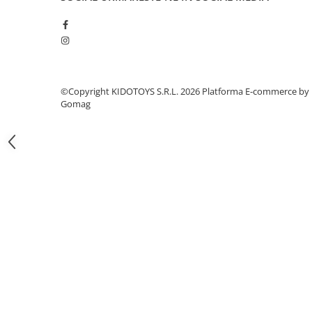
Fond de janta
Sei si tija sa bicicleta
Tija sa bicicleta
Sei
©Copyright KIDOTOYS S.R.L. 2026
Platforma E-commerce by
Coliere si cleme sa
Gomag
Huse sa
Angrenaje bicicleta
Foi angrenaj
Angrenaj pedalier
Butuci pedalieri
Brat pedalier
Schimbator de viteze bicicleta
Schimbatoare fata
Schimbatoare spate
Manete schimbator si frana
Manete frana bicicleta