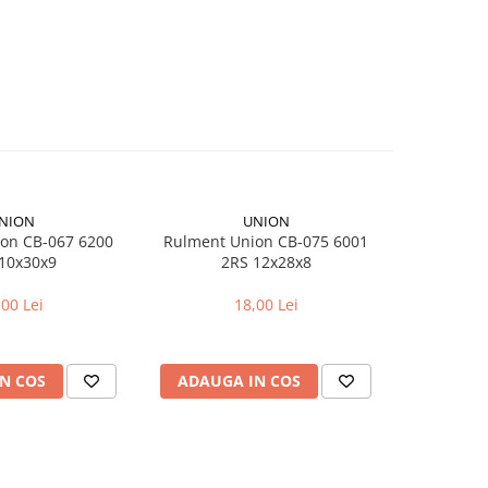
NION
UNION
on CB-067 6200
Rulment Union CB-075 6001
Camera bici
10x30x9
2RS 12x28x8
pentr
,00 Lei
18,00 Lei
N COS
ADAUGA IN COS
ADAUG