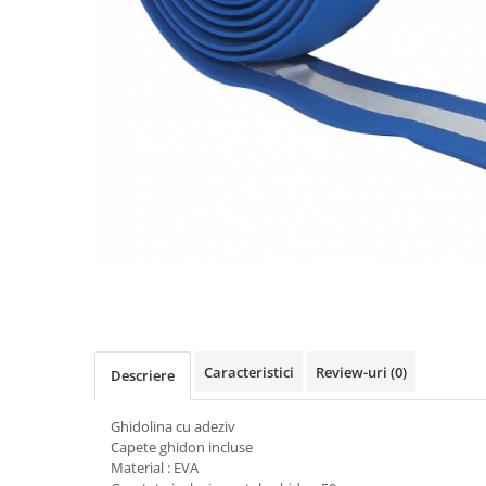
Accesorii biciclete
Scaun bicicleta copii
Chei si scule bicicleta
Portbagaj bicicleta
Antifurt bicicleta
Cosuri bicicleta
Pompa bicicleta
Produse intretinere bicicleta
Accesorii biciclete copii
Claxon bicicleta
Bidoane si suporti bicicleta
Caracteristici
Review-uri
(0)
Descriere
Suport telefon bicicleta
Oglinzi bicicleta
Ghidolina cu adeziv
Capete ghidon incluse
Cricuri bicicleta
Material : EVA