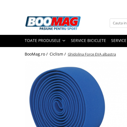
Toate Produsele
Biciclete
TOATE PRODUSELE
SERVICE BICICLETE
SERVICE
Biciclete copii
Biciclete barbati
BooMag.ro /
Ciclism /
Ghidolina Force EVA albastra
Biciclete dama
Biciclete mountain bike (MTB)
Biciclete electrice
Biciclete de oras
Biciclete pliabile
Biciclete de trekking
Biciclete Cursiere, Cyclocross
si Gravel