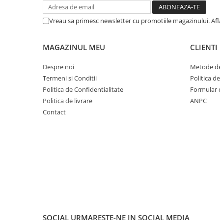
Cuvete bicicleta
Furci bicicleta
Vreau sa primesc newsletter cu promotiile magazinului. Af
Cabluri si camasi
MAGAZINUL MEU
CLIENTI
Frana bicicleta
Placute frana bicicleta
Despre noi
Metode de
Discuri frana bicicleta
Termeni si Conditii
Politica d
Saboti frana bicicleta
Politica de Confidentialitate
Formular 
Politica de livrare
ANPC
Adaptoare frana bicicleta
Contact
Frane pe disc
Frane pe janta
Accesorii frane bicicleta
Roti bicicleta
Spite
Butuci
Accesorii butuci
Roti
SOCIAL
URMARESTE-NE IN SOCIAL MEDIA
Jante bicicleta