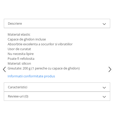
Aparatori noroi bicicleta
Suport bicicleta
Lumini bicicleta
Descriere
Computer bicicleta
Material elastic
Piese biciclete
Capace de ghidon incluse
Absorbtie excelenta a socurilor si vibratiilor
Anvelopa bicicleta
Usor de curatat
Camera bicicleta
Nu necesita lipire
Poate fi refolosita
Pinioane
Material: silicon
Greutate: 200 g (1 pereche cu capace de ghidon)
Lant bicicleta
Informatii conformitate produs
Urechi cadru bicicleta
Mansoane si ghidolina
Caracteristici
Ghidoane bicicleta
Review-uri
(0)
Pipe ghidon
Pedale bicicleta