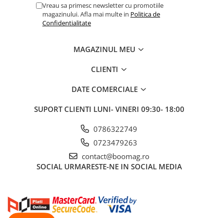
Vreau sa primesc newsletter cu promotiile
Fond de janta
magazinului. Afla mai multe in
Politica de
Confidentialitate
Sei si tija sa bicicleta
Tija sa bicicleta
MAGAZINUL MEU
Sei
Coliere si cleme sa
CLIENTI
Huse sa
DATE COMERCIALE
Angrenaje bicicleta
Foi angrenaj
SUPORT CLIENTI
LUNI- VINERI 09:30- 18:00
Angrenaj pedalier
0786322749
Butuci pedalieri
0723479263
Brat pedalier
contact@boomag.ro
Schimbator de viteze bicicleta
SOCIAL
URMARESTE-NE IN SOCIAL MEDIA
Schimbatoare fata
Schimbatoare spate
Manete schimbator si frana
Manete frana bicicleta