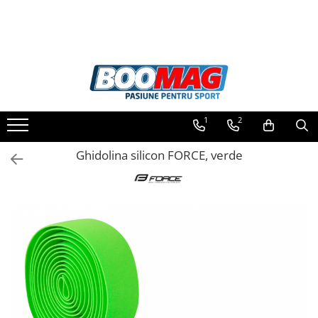
Toate Produsele
Biciclete
Biciclete copii
1
2
Biciclete barbati
Biciclete dama
Ghidolina silicon FORCE, verde
Biciclete mountain bike (MTB)
Biciclete electrice
Biciclete de oras
Biciclete pliabile
Biciclete de trekking
Biciclete Cursiere, Cyclocross
si Gravel