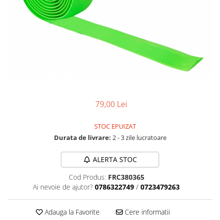
Accesorii biciclete
Scaun bicicleta copii
Chei si scule bicicleta
Portbagaj bicicleta
Antifurt bicicleta
Cosuri bicicleta
Pompa bicicleta
79,00 Lei
Produse intretinere bicicleta
STOC EPUIZAT
Accesorii biciclete copii
Durata de livrare:
2 - 3 zile lucratoare
Claxon bicicleta
ALERTA STOC
Bidoane si suporti bicicleta
Cod Produs:
FRC380365
Suport telefon bicicleta
Ai nevoie de ajutor?
0786322749
/
0723479263
Oglinzi bicicleta
Cricuri bicicleta
Adauga la Favorite
Cere informatii