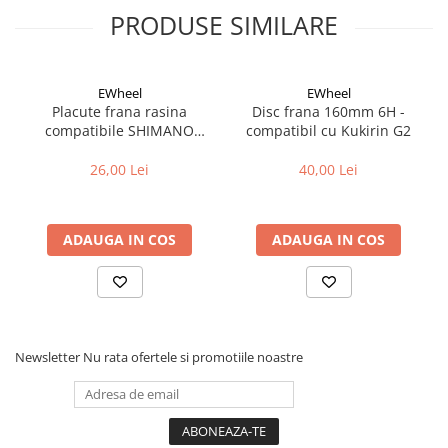
Cuvete bicicleta
PRODUSE SIMILARE
Furci bicicleta
Cabluri si camasi
EWheel
EWheel
Frana bicicleta
Placute frana rasina
Disc frana 160mm 6H -
compatibile SHIMANO
compatibil cu Kukirin G2
Placute frana bicicleta
B05S-RX (compatibil Kukirin
Discuri frana bicicleta
G2/G4 2025)
26,00 Lei
40,00 Lei
Saboti frana bicicleta
Adaptoare frana bicicleta
Frane pe disc
ADAUGA IN COS
ADAUGA IN COS
Frane pe janta
Accesorii frane bicicleta
Roti bicicleta
Spite
Newsletter
Nu rata ofertele si promotiile noastre
Butuci
Accesorii butuci
Roti
Jante bicicleta