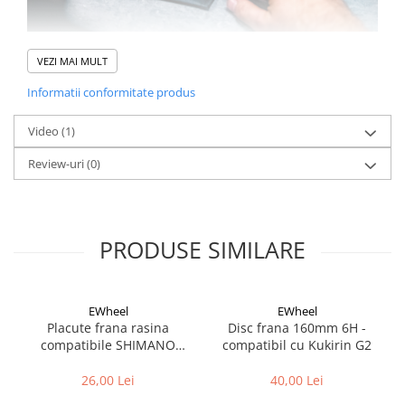
VEZI MAI MULT
Kit-ul de reparatie Muc-Off contine:
Informatii conformitate produs
Unealta 2-in-1 plug/reamer
5 plug-uri subtiri
Video
(1)
5 plug-uri groase
Review-uri
(0)
Husa pentru depozitare
PRODUSE SIMILARE
EWheel
EWheel
Placute frana rasina
Disc frana 160mm 6H -
compatibile SHIMANO
compatibil cu Kukirin G2
B05S-RX (compatibil Kukirin
G2/G4 2025)
26,00 Lei
40,00 Lei