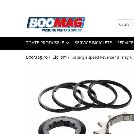
Toate Produsele
Biciclete
TOATE PRODUSELE
SERVICE BICICLETE
SERVICE
Biciclete copii
Biciclete barbati
BooMag.ro /
Ciclism /
Kit single speed Reverse 13T negru
Biciclete dama
Biciclete mountain bike (MTB)
Biciclete electrice
Biciclete de oras
Biciclete pliabile
Biciclete de trekking
Biciclete Cursiere, Cyclocross
si Gravel