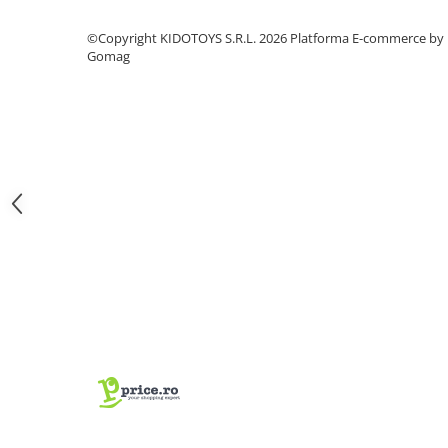
Fond de janta
©Copyright KIDOTOYS S.R.L. 2026
Platforma E-commerce by
Sei si tija sa bicicleta
Gomag
Tija sa bicicleta
Sei
Coliere si cleme sa
Huse sa
Angrenaje bicicleta
Foi angrenaj
Angrenaj pedalier
Butuci pedalieri
Brat pedalier
Schimbator de viteze bicicleta
Schimbatoare fata
Schimbatoare spate
Manete schimbator si frana
Manete frana bicicleta