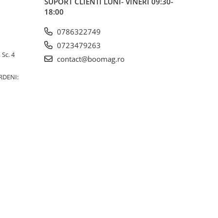
SUPORT CLIENTI
LUNI- VINERI 09:30-
18:00
0786322749
0723479263
 Sc. 4
contact@boomag.ro
RDENI: