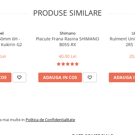
PRODUSE SIMILARE
el
Shimano
U
160mm 6H -
Placute Frana Rasina SHIMANO
Rulment Uni
 Kukirin G2
B05S-RX
2RS 
Lei
40,00 Lei
20
COS
ADAUGA IN COS
ADAUGA I
la mai multe in
Politica de Confidentialitate