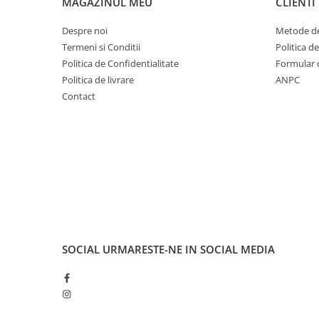
MAGAZINUL MEU
CLIENTI
Cuvete bicicleta
Furci bicicleta
Despre noi
Metode de
Termeni si Conditii
Politica d
Cabluri si camasi
Politica de Confidentialitate
Formular 
Frana bicicleta
Politica de livrare
ANPC
Placute frana bicicleta
Contact
Discuri frana bicicleta
Saboti frana bicicleta
Adaptoare frana bicicleta
Frane pe disc
Frane pe janta
Accesorii frane bicicleta
Roti bicicleta
Spite
SOCIAL
URMARESTE-NE IN SOCIAL MEDIA
Butuci
Accesorii butuci
Roti
Jante bicicleta