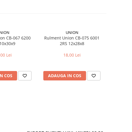
NION
UNION
on CB-067 6200
Rulment Union CB-075 6001
Ad
10x30x9
2RS 12x28x8
Dunlop
,00 Lei
18,00 Lei
N COS
ADAUGA IN COS
ADAUG