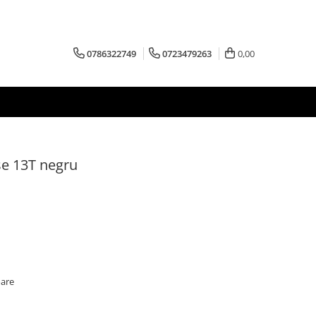
0786322749
0723479263
0,00
se 13T negru
oare