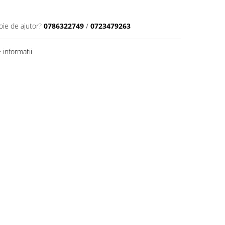
oie de ajutor?
0786322749
/
0723479263
informatii