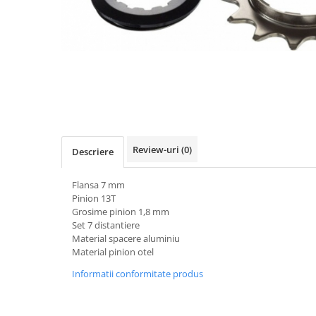
Accesorii biciclete
Scaun bicicleta copii
Chei si scule bicicleta
Portbagaj bicicleta
Antifurt bicicleta
Cosuri bicicleta
Pompa bicicleta
Review-uri
(0)
Descriere
Produse intretinere bicicleta
Flansa 7 mm
Accesorii biciclete copii
Pinion 13T
Claxon bicicleta
Grosime pinion 1,8 mm
Set 7 distantiere
Bidoane si suporti bicicleta
Material spacere aluminiu
Material pinion otel
Suport telefon bicicleta
Informatii conformitate produs
Oglinzi bicicleta
Cricuri bicicleta