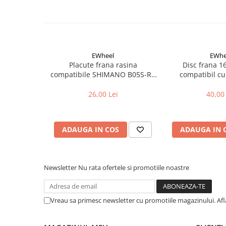
Aparatori noroi bicicleta
Suport bicicleta
Lumini bicicleta
Computer bicicleta
EWheel
EWhe
Placute frana rasina
Disc frana 
compatibile SHIMANO B05S-RX
compatibil cu
Piese biciclete
(compatibil Kukirin G2/G4 2025)
Anvelopa bicicleta
26,00 Lei
40,00 
Camera bicicleta
Pinioane
ADAUGA IN COS
ADAUGA IN 
Lant bicicleta
Urechi cadru bicicleta
Mansoane si ghidolina
Newsletter
Nu rata ofertele si promotiile noastre
Ghidoane bicicleta
Pipe ghidon
Vreau sa primesc newsletter cu promotiile magazinului. Af
Pedale bicicleta