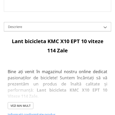
Descriere
Lant bicicleta KMC X10 EPT 10 viteze
114 Zale
Bine ați venit în magazinul nostru online dedicat
pasionaților de biciclete! Suntem încântați să vă
prezentăm un produs de înaltă calitate și
performanță:
Lant bicicleta KMC X10 EPT 10
Viteze 114 Zale.
VEZI MAI MULT
Descriere produs:
Numele produsului:
Lant bicicleta KMC X10 EPT 10
Informatii conformitate produs