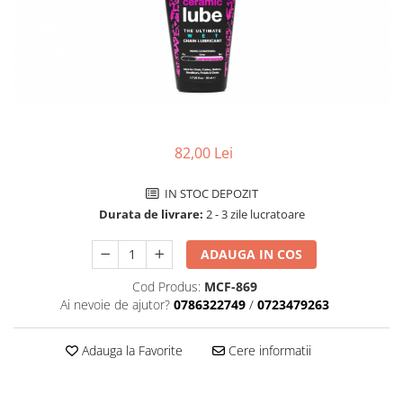
Accesorii biciclete
Scaun bicicleta copii
Chei si scule bicicleta
Portbagaj bicicleta
Antifurt bicicleta
82,00 Lei
Cosuri bicicleta
Pompa bicicleta
IN STOC DEPOZIT
Produse intretinere bicicleta
Durata de livrare:
2 - 3 zile lucratoare
Accesorii biciclete copii
ADAUGA IN COS
Claxon bicicleta
Cod Produs:
MCF-869
Bidoane si suporti bicicleta
Ai nevoie de ajutor?
0786322749
/
0723479263
Suport telefon bicicleta
Adauga la Favorite
Cere informatii
Oglinzi bicicleta
Cricuri bicicleta