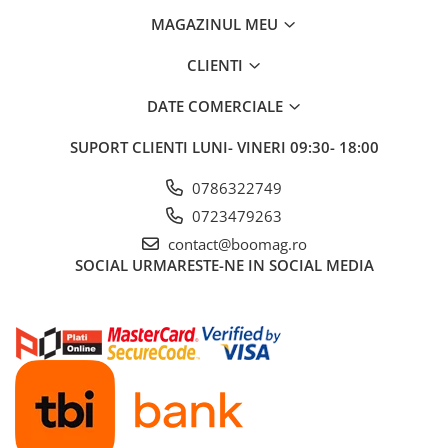
MAGAZINUL MEU
Fond de janta
Sei si tija sa bicicleta
CLIENTI
Tija sa bicicleta
DATE COMERCIALE
Sei
Coliere si cleme sa
SUPORT CLIENTI
LUNI- VINERI 09:30- 18:00
Huse sa
Angrenaje bicicleta
0786322749
0723479263
Foi angrenaj
Angrenaj pedalier
contact@boomag.ro
SOCIAL
URMARESTE-NE IN SOCIAL MEDIA
Butuci pedalieri
Brat pedalier
Schimbator de viteze bicicleta
Schimbatoare fata
Schimbatoare spate
Manete schimbator si frana
Manete frana bicicleta