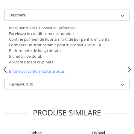
Aparatori noroi bicicleta
Suport bicicleta
Descriere
Lumini bicicleta
Ideal pentru MTB, Sosea si Cyclocross
Computer bicicleta
Exceleaza in conditii umede, noroioase
Contine polimeri de fluor si nitriti de Bor pentru eficienta
Piese biciclete
Formeaza un strat ceramic pentru protectia lantului
Performante de lunga durata
Anvelopa bicicleta
Incredibil de durabil
Camera bicicleta
Aplicare usoara cu pipeta
Pinioane
Informatii conformitate produs
Lant bicicleta
Review-uri
(0)
Urechi cadru bicicleta
Mansoane si ghidolina
Ghidoane bicicleta
PRODUSE SIMILARE
Pipe ghidon
Pedale bicicleta
EWheel
EWheel