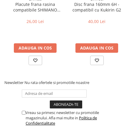
Cuvete bicicleta
Placute frana rasina
Disc frana 160mm 6H -
compatibile SHIMANO
compatibil cu Kukirin G2
Furci bicicleta
B05S-RX (compatibil Kukirin
Cabluri si camasi
G2/G4 2025)
26,00 Lei
40,00 Lei
Frana bicicleta
Placute frana bicicleta
Discuri frana bicicleta
ADAUGA IN COS
ADAUGA IN COS
Saboti frana bicicleta
Adaptoare frana bicicleta
Frane pe disc
Frane pe janta
Newsletter
Nu rata ofertele si promotiile noastre
Accesorii frane bicicleta
Roti bicicleta
Spite
Butuci
Vreau sa primesc newsletter cu promotiile
Accesorii butuci
magazinului. Afla mai multe in
Politica de
Confidentialitate
Roti
Jante bicicleta