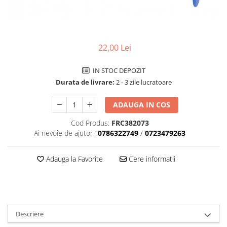
Accesorii biciclete
Scaun bicicleta copii
Chei si scule bicicleta
22,00 Lei
Portbagaj bicicleta
IN STOC DEPOZIT
Antifurt bicicleta
Durata de livrare:
2 - 3 zile lucratoare
Cosuri bicicleta
Pompa bicicleta
ADAUGA IN COS
Produse intretinere bicicleta
Cod Produs:
FRC382073
Ai nevoie de ajutor?
0786322749
/
0723479263
Accesorii biciclete copii
Claxon bicicleta
Adauga la Favorite
Cere informatii
Bidoane si suporti bicicleta
Suport telefon bicicleta
Oglinzi bicicleta
Descriere
Cricuri bicicleta