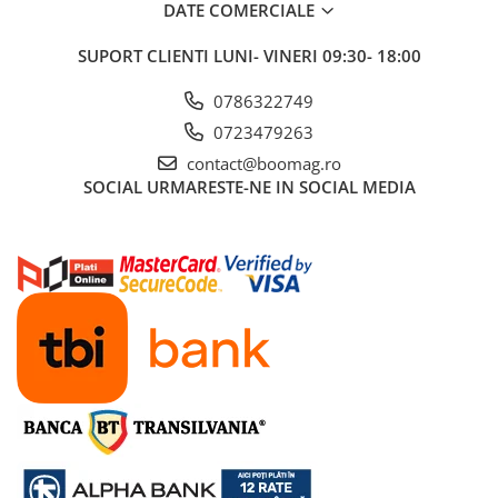
DATE COMERCIALE
Fond de janta
SUPORT CLIENTI
LUNI- VINERI 09:30- 18:00
Sei si tija sa bicicleta
Tija sa bicicleta
0786322749
Sei
0723479263
Coliere si cleme sa
contact@boomag.ro
Huse sa
SOCIAL
URMARESTE-NE IN SOCIAL MEDIA
Angrenaje bicicleta
Foi angrenaj
Angrenaj pedalier
Butuci pedalieri
Brat pedalier
Schimbator de viteze bicicleta
Schimbatoare fata
Schimbatoare spate
Manete schimbator si frana
Manete frana bicicleta