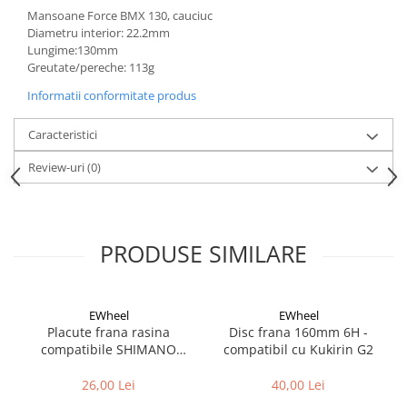
Aparatori noroi bicicleta
Mansoane Force BMX 130, cauciuc
Diametru interior: 22.2mm
Suport bicicleta
Lungime:130mm
Lumini bicicleta
Greutate/pereche: 113g
Computer bicicleta
Informatii conformitate produs
Caracteristici
Piese biciclete
Anvelopa bicicleta
Review-uri
(0)
Camera bicicleta
Pinioane
Lant bicicleta
PRODUSE SIMILARE
Urechi cadru bicicleta
Mansoane si ghidolina
EWheel
EWheel
Ghidoane bicicleta
Placute frana rasina
Disc frana 160mm 6H -
compatibile SHIMANO
compatibil cu Kukirin G2
Pipe ghidon
B05S-RX (compatibil Kukirin
G2/G4 2025)
26,00 Lei
40,00 Lei
Pedale bicicleta