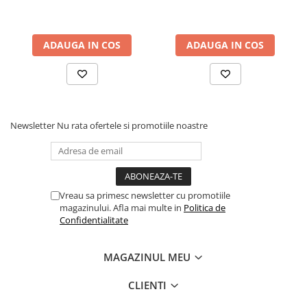
Cuvete bicicleta
Furci bicicleta
ADAUGA IN COS
ADAUGA IN COS
Cabluri si camasi
Frana bicicleta
Placute frana bicicleta
Discuri frana bicicleta
Saboti frana bicicleta
Newsletter
Nu rata ofertele si promotiile noastre
Adaptoare frana bicicleta
Frane pe disc
Frane pe janta
Vreau sa primesc newsletter cu promotiile
Accesorii frane bicicleta
magazinului. Afla mai multe in
Politica de
Roti bicicleta
Confidentialitate
Spite
Butuci
MAGAZINUL MEU
Accesorii butuci
CLIENTI
Roti
Jante bicicleta