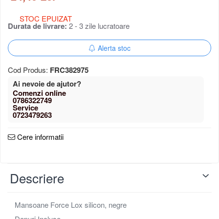
Portbagaj bicicleta
STOC EPUIZAT
Antifurt bicicleta
Durata de livrare:
2 - 3 zile lucratoare
Cosuri bicicleta
Pompa bicicleta
Alerta stoc
Produse intretinere bicicleta
Accesorii biciclete copii
Cod Produs:
FRC382975
Claxon bicicleta
Ai nevoie de ajutor?
Bidoane si suporti bicicleta
0786322749
Suport telefon bicicleta
0723479263
Oglinzi bicicleta
Cricuri bicicleta
Cere informatii
Aparatori noroi bicicleta
Suport bicicleta
Lumini bicicleta
Descriere
Computer bicicleta
Piese biciclete
Mansoane Force Lox silicon, negre
Anvelopa bicicleta
Dopuri Incluse