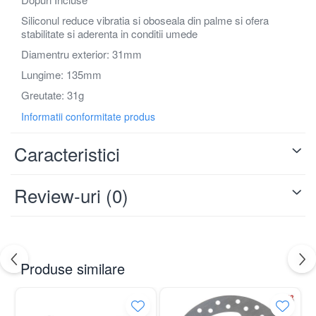
Camera bicicleta
Pinioane
Siliconul reduce vibratia si oboseala din palme si ofera
stabilitate si aderenta in conditii umede
Lant bicicleta
Urechi cadru bicicleta
Diamentru exterior: 31mm
Mansoane si ghidolina
Lungime: 135mm
Ghidoane bicicleta
Greutate: 31g
Pipe ghidon
Informatii conformitate produs
Pedale bicicleta
Cuvete bicicleta
Caracteristici
Furci bicicleta
Cabluri si camasi
Review-uri
(0)
Frana bicicleta
Placute frana bicicleta
Discuri frana bicicleta
Saboti frana bicicleta
Adaptoare frana bicicleta
Produse similare
Frane pe disc
Frane pe janta
Accesorii frane bicicleta
Roti bicicleta