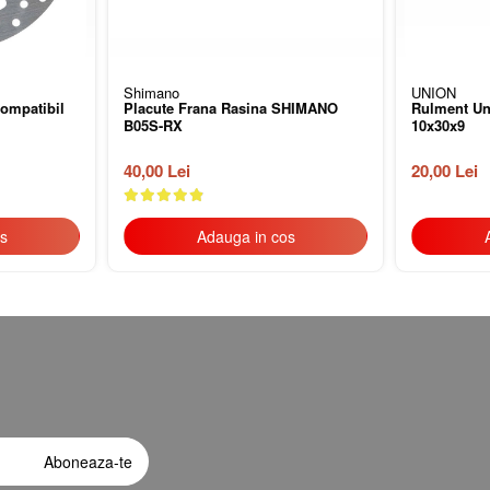
Shimano
UNION
compatibil
Placute Frana Rasina SHIMANO
Rulment Un
B05S-RX
10x30x9
40,00 Lei
20,00 Lei
s
Adauga in cos