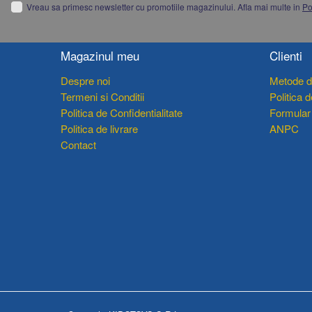
Manete schimbator bicicleta
Vreau sa primesc newsletter cu promotiile magazinului. Afla mai multe in
Po
Manete mixte frana - schimbator
Rulmenti si coronite
Magazinul meu
Clienti
Echipament ciclism
Ochelari
Despre noi
Metode d
Casca bicicleta
Termeni si Conditii
Politica 
Protectii
Politica de Confidentialitate
Formular
Sosete
Politica de livrare
ANPC
Contact
Rucsaci si borsete ciclism
Manusi bicicleta
Pantofi ciclism
Imbracaminte ciclism barbati
Imbracaminte ciclism dama
Imbracaminte ciclism copii
Trotinete electrice
Accesorii trotinete electrice
Scaune
Mansoane