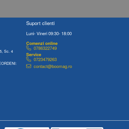
Suport clienti
Luni- Vineri 09:30- 18:00
0786322749
5, Sc. 4
0723479263
EORDENI:
contact@boomag.ro