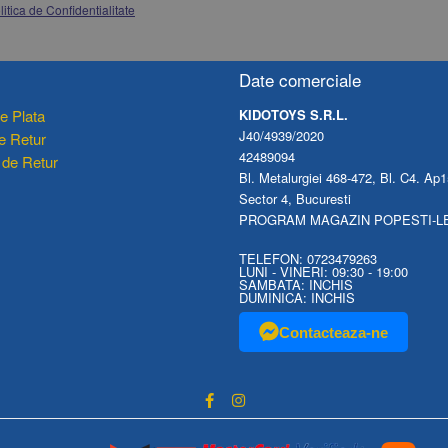
litica de Confidentialitate
Date comerciale
e Plata
KIDOTOYS S.R.L.
J40/4939/2020
de Retur
42489094
 de Retur
Bl. Metalurgiei 468-472, Bl. C4. Ap1
Sector 4, Bucuresti
PROGRAM MAGAZIN POPESTI-L
TELEFON: 0723479263
LUNI - VINERI: 09:30 - 19:00
SAMBATA: INCHIS
DUMINICA: INCHIS
Contacteaza-ne