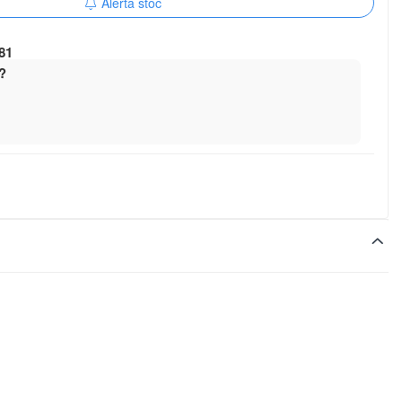
Alerta stoc
81
?