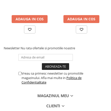
Cuvete bicicleta
Furci bicicleta
Cabluri si camasi
ADAUGA IN COS
ADAUGA IN COS
Frana bicicleta
Placute frana bicicleta
Discuri frana bicicleta
Saboti frana bicicleta
Newsletter
Nu rata ofertele si promotiile noastre
Adaptoare frana bicicleta
Frane pe disc
Frane pe janta
Accesorii frane bicicleta
Vreau sa primesc newsletter cu promotiile
Roti bicicleta
magazinului. Afla mai multe in
Politica de
Confidentialitate
Spite
Butuci
MAGAZINUL MEU
Accesorii butuci
Roti
CLIENTI
Jante bicicleta