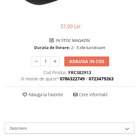
Accesorii biciclete
Scaun bicicleta copii
Chei si scule bicicleta
37,00 Lei
Portbagaj bicicleta
IN STOC MAGAZIN
Antifurt bicicleta
Durata de livrare:
2 - 3 zile lucratoare
Cosuri bicicleta
ADAUGA IN COS
Pompa bicicleta
Cod Produs:
FRC382913
Produse intretinere bicicleta
Ai nevoie de ajutor?
0786322749
/
0723479263
Accesorii biciclete copii
Claxon bicicleta
Adauga la Favorite
Cere informatii
Bidoane si suporti bicicleta
Suport telefon bicicleta
Oglinzi bicicleta
Descriere
Cricuri bicicleta