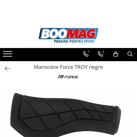
Toate Produsele
Biciclete
Biciclete copii
1
2
Biciclete barbati
Biciclete dama
Mansoane Force TROY negre
Biciclete mountain bike (MTB)
Biciclete electrice
Biciclete de oras
Biciclete pliabile
Biciclete de trekking
Biciclete Cursiere, Cyclocross
si Gravel