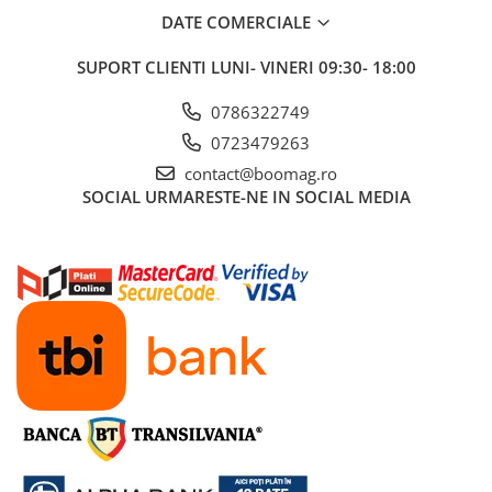
DATE COMERCIALE
Fond de janta
Sei si tija sa bicicleta
SUPORT CLIENTI
LUNI- VINERI 09:30- 18:00
Tija sa bicicleta
0786322749
Sei
0723479263
Coliere si cleme sa
contact@boomag.ro
Huse sa
SOCIAL
URMARESTE-NE IN SOCIAL MEDIA
Angrenaje bicicleta
Foi angrenaj
Angrenaj pedalier
Butuci pedalieri
Brat pedalier
Schimbator de viteze bicicleta
Schimbatoare fata
Schimbatoare spate
Manete schimbator si frana
Manete frana bicicleta