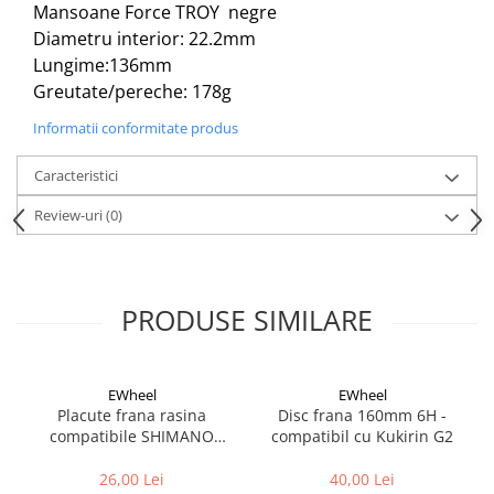
Aparatori noroi bicicleta
Mansoane Force TROY negre
Diametru interior: 22.2mm
Suport bicicleta
Lungime:136mm
Lumini bicicleta
Greutate/pereche: 178g
Computer bicicleta
Informatii conformitate produs
Piese biciclete
Caracteristici
Anvelopa bicicleta
Review-uri
(0)
Camera bicicleta
Pinioane
Lant bicicleta
PRODUSE SIMILARE
Urechi cadru bicicleta
Mansoane si ghidolina
EWheel
EWheel
Ghidoane bicicleta
Placute frana rasina
Disc frana 160mm 6H -
Pipe ghidon
compatibile SHIMANO
compatibil cu Kukirin G2
B05S-RX (compatibil Kukirin
Pedale bicicleta
G2/G4 2025)
26,00 Lei
40,00 Lei