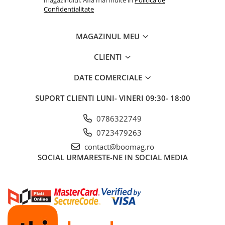
Confidentialitate
Fond de janta
Sei si tija sa bicicleta
MAGAZINUL MEU
Tija sa bicicleta
Sei
CLIENTI
Coliere si cleme sa
DATE COMERCIALE
Huse sa
Angrenaje bicicleta
SUPORT CLIENTI
LUNI- VINERI 09:30- 18:00
Foi angrenaj
0786322749
Angrenaj pedalier
0723479263
Butuci pedalieri
contact@boomag.ro
Brat pedalier
SOCIAL
URMARESTE-NE IN SOCIAL MEDIA
Schimbator de viteze bicicleta
Schimbatoare fata
Schimbatoare spate
Manete schimbator si frana
Manete frana bicicleta