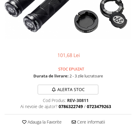
Accesorii biciclete
Scaun bicicleta copii
Chei si scule bicicleta
Portbagaj bicicleta
Antifurt bicicleta
Cosuri bicicleta
101,68 Lei
Pompa bicicleta
STOC EPUIZAT
Produse intretinere bicicleta
Durata de livrare:
2 - 3 zile lucratoare
Accesorii biciclete copii
ALERTA STOC
Claxon bicicleta
Bidoane si suporti bicicleta
Cod Produs:
REV-30811
Ai nevoie de ajutor?
0786322749
/
0723479263
Suport telefon bicicleta
Oglinzi bicicleta
Adauga la Favorite
Cere informatii
Cricuri bicicleta