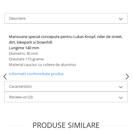
Aparatori noroi bicicleta
Suport bicicleta
Descriere
Lumini bicicleta
Computer bicicleta
Mansoane special concepute pentru Lukas Knopf, rider de street,
dirt, bikepark si Downhill.
Piese biciclete
Lungime 140 mm
Anvelopa bicicleta
Diametru 30 mm
Greutate 115 grame
Camera bicicleta
Material cauciuc cu coliere de aluminiu
Pinioane
Informatii conformitate produs
Lant bicicleta
Caracteristici
Urechi cadru bicicleta
Review-uri
(0)
Mansoane si ghidolina
Ghidoane bicicleta
Pipe ghidon
PRODUSE SIMILARE
Pedale bicicleta