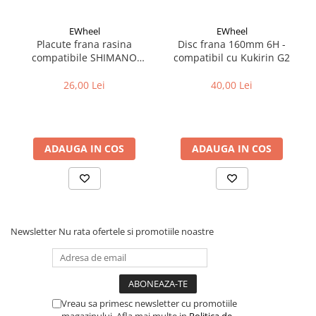
Cuvete bicicleta
Furci bicicleta
EWheel
EWheel
Placute frana rasina
Disc frana 160mm 6H -
Cabluri si camasi
compatibile SHIMANO
compatibil cu Kukirin G2
Frana bicicleta
B05S-RX (compatibil Kukirin
G2/G4 2025)
26,00 Lei
40,00 Lei
Placute frana bicicleta
Discuri frana bicicleta
Saboti frana bicicleta
Adaptoare frana bicicleta
ADAUGA IN COS
ADAUGA IN COS
Frane pe disc
Frane pe janta
Accesorii frane bicicleta
Roti bicicleta
Newsletter
Nu rata ofertele si promotiile noastre
Spite
Butuci
Accesorii butuci
Roti
Vreau sa primesc newsletter cu promotiile
Jante bicicleta
magazinului. Afla mai multe in
Politica de