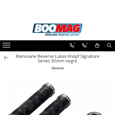
Toate Produsele
Biciclete
Biciclete copii
1
2
Biciclete barbati
Biciclete dama
Mansoane Reverse Lukas Knopf Signature
Series 30mm negre
Biciclete mountain bike (MTB)
Reverse
Biciclete electrice
Biciclete de oras
Biciclete pliabile
Biciclete de trekking
Biciclete Cursiere, Cyclocross
si Gravel