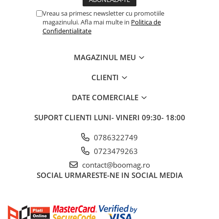
Fond de janta
Vreau sa primesc newsletter cu promotiile
magazinului. Afla mai multe in
Politica de
Sei si tija sa bicicleta
Confidentialitate
Tija sa bicicleta
Sei
MAGAZINUL MEU
Coliere si cleme sa
CLIENTI
Huse sa
Angrenaje bicicleta
DATE COMERCIALE
Foi angrenaj
SUPORT CLIENTI
LUNI- VINERI 09:30- 18:00
Angrenaj pedalier
Butuci pedalieri
0786322749
Brat pedalier
0723479263
Schimbator de viteze bicicleta
contact@boomag.ro
Schimbatoare fata
SOCIAL
URMARESTE-NE IN SOCIAL MEDIA
Schimbatoare spate
Manete schimbator si frana
Manete frana bicicleta