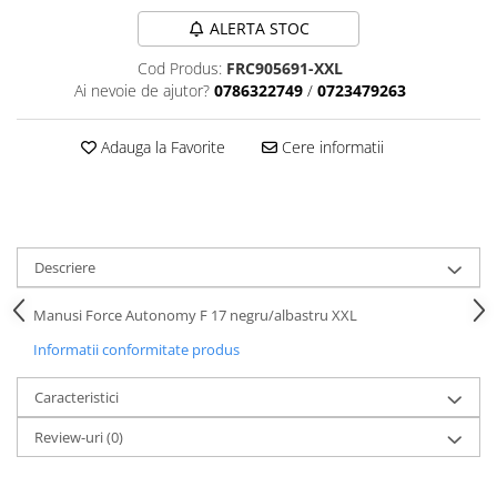
Aparatori noroi bicicleta
ALERTA STOC
Suport bicicleta
Cod Produs:
FRC905691-XXL
Lumini bicicleta
Ai nevoie de ajutor?
0786322749
/
0723479263
Computer bicicleta
Adauga la Favorite
Cere informatii
Piese biciclete
Anvelopa bicicleta
Camera bicicleta
Pinioane
Descriere
Lant bicicleta
Manusi Force Autonomy F 17 negru/albastru XXL
Urechi cadru bicicleta
Informatii conformitate produs
Mansoane si ghidolina
Caracteristici
Ghidoane bicicleta
Pipe ghidon
Review-uri
(0)
Pedale bicicleta