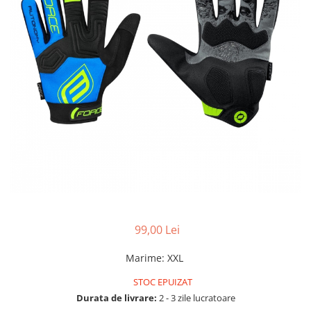
Accesorii biciclete
Scaun bicicleta copii
Chei si scule bicicleta
Portbagaj bicicleta
Antifurt bicicleta
Cosuri bicicleta
Pompa bicicleta
Produse intretinere bicicleta
Accesorii biciclete copii
Claxon bicicleta
99,00 Lei
Bidoane si suporti bicicleta
Suport telefon bicicleta
Marime
:
XXL
Oglinzi bicicleta
STOC EPUIZAT
Cricuri bicicleta
Durata de livrare:
2 - 3 zile lucratoare