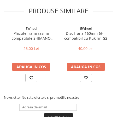
Cuvete bicicleta
PRODUSE SIMILARE
Furci bicicleta
Cabluri si camasi
Frana bicicleta
EWheel
EWheel
Placute frana rasina
Disc frana 160mm 6H -
Placute frana bicicleta
compatibile SHIMANO
compatibil cu Kukirin G2
Discuri frana bicicleta
B05S-RX (compatibil Kukirin
Saboti frana bicicleta
G2/G4 2025)
26,00 Lei
40,00 Lei
Adaptoare frana bicicleta
Frane pe disc
ADAUGA IN COS
ADAUGA IN COS
Frane pe janta
Accesorii frane bicicleta
Roti bicicleta
Spite
Butuci
Newsletter
Nu rata ofertele si promotiile noastre
Accesorii butuci
Roti
Jante bicicleta