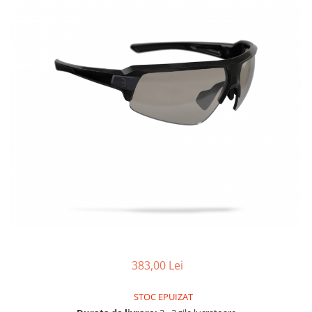
Accesorii biciclete
Scaun bicicleta copii
Chei si scule bicicleta
Portbagaj bicicleta
Antifurt bicicleta
Cosuri bicicleta
Pompa bicicleta
Produse intretinere bicicleta
Accesorii biciclete copii
Claxon bicicleta
Bidoane si suporti bicicleta
Suport telefon bicicleta
383,00 Lei
Oglinzi bicicleta
Cricuri bicicleta
STOC EPUIZAT