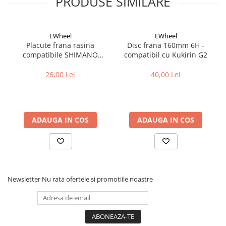
PRODUSE SIMILARE
Fond de janta
Sei si tija sa bicicleta
EWheel
EWheel
Tija sa bicicleta
Placute frana rasina
Disc frana 160mm 6H -
compatibile SHIMANO
compatibil cu Kukirin G2
Sei
B05S-RX (compatibil Kukirin
Coliere si cleme sa
G2/G4 2025)
26,00 Lei
40,00 Lei
Huse sa
Angrenaje bicicleta
Foi angrenaj
ADAUGA IN COS
ADAUGA IN COS
Angrenaj pedalier
Butuci pedalieri
Brat pedalier
Schimbator de viteze bicicleta
Schimbatoare fata
Newsletter
Nu rata ofertele si promotiile noastre
Schimbatoare spate
Manete schimbator si frana
Manete frana bicicleta