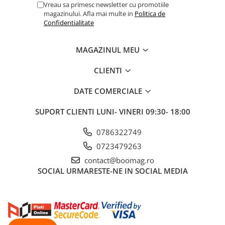
Vreau sa primesc newsletter cu promotiile
Manete schimbator bicicleta
magazinului. Afla mai multe in
Politica de
Manete mixte frana - schimbator
Confidentialitate
Rulmenti si coronite
MAGAZINUL MEU
Echipament ciclism
CLIENTI
Ochelari
Casca bicicleta
DATE COMERCIALE
Protectii
SUPORT CLIENTI
LUNI- VINERI 09:30- 18:00
Sosete
0786322749
Rucsaci si borsete ciclism
0723479263
Manusi bicicleta
contact@boomag.ro
Pantofi ciclism
SOCIAL
URMARESTE-NE IN SOCIAL MEDIA
Imbracaminte ciclism barbati
Imbracaminte ciclism dama
Imbracaminte ciclism copii