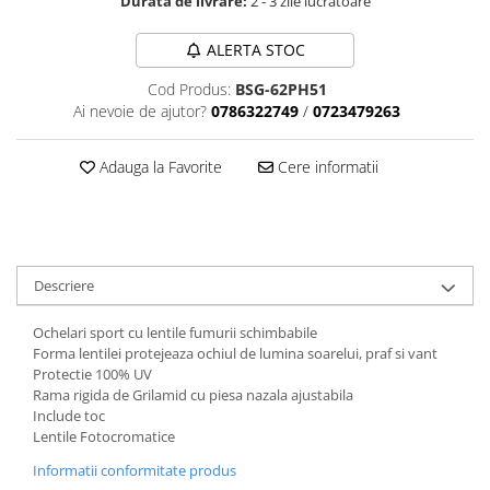
Durata de livrare:
2 - 3 zile lucratoare
Aparatori noroi bicicleta
Suport bicicleta
ALERTA STOC
Lumini bicicleta
Cod Produs:
BSG-62PH51
Computer bicicleta
Ai nevoie de ajutor?
0786322749
/
0723479263
Piese biciclete
Adauga la Favorite
Cere informatii
Anvelopa bicicleta
Camera bicicleta
Pinioane
Descriere
Lant bicicleta
Urechi cadru bicicleta
Ochelari sport cu lentile fumurii schimbabile
Forma lentilei protejeaza ochiul de lumina soarelui, praf si vant
Mansoane si ghidolina
Protectie 100% UV
Rama rigida de Grilamid cu piesa nazala ajustabila
Ghidoane bicicleta
Include toc
Pipe ghidon
Lentile Fotocromatice
Pedale bicicleta
Informatii conformitate produs