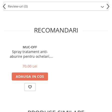
Cuvete bicicleta
Review-uri
(0)
Furci bicicleta
Cabluri si camasi
Frana bicicleta
RECOMANDARI
Placute frana bicicleta
Discuri frana bicicleta
Saboti frana bicicleta
MUC-OFF
Spray tratament anti-
Adaptoare frana bicicleta
aburire pentru ochelari,
Frane pe disc
Muc-Off
Frane pe janta
70,00 Lei
Accesorii frane bicicleta
ADAUGA IN COS
Roti bicicleta
Spite
Butuci
Accesorii butuci
Roti
Jante bicicleta