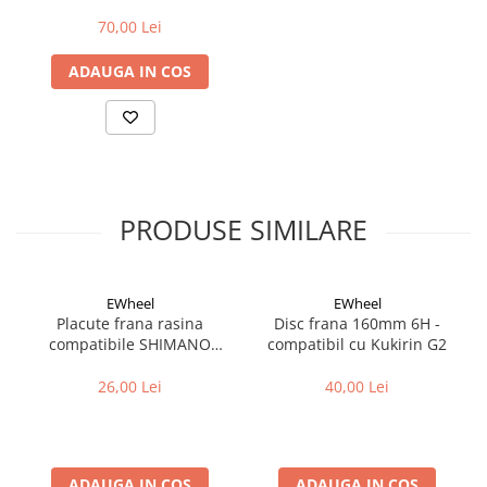
Muc-Off
Cuvete bicicleta
70,00 Lei
Furci bicicleta
ADAUGA IN COS
Cabluri si camasi
Frana bicicleta
Placute frana bicicleta
Discuri frana bicicleta
Saboti frana bicicleta
PRODUSE SIMILARE
Adaptoare frana bicicleta
Frane pe disc
Frane pe janta
EWheel
EWheel
Accesorii frane bicicleta
Placute frana rasina
Disc frana 160mm 6H -
Roti bicicleta
compatibile SHIMANO
compatibil cu Kukirin G2
B05S-RX (compatibil Kukirin
Spite
G2/G4 2025)
26,00 Lei
40,00 Lei
Butuci
Accesorii butuci
Roti
ADAUGA IN COS
ADAUGA IN COS
Jante bicicleta