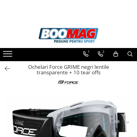
Toate Produsele
Biciclete
Biciclete copii
1
2
Biciclete barbati
Biciclete dama
Ochelari Force GRIME negri lentile
transparente + 10 tear offs
Biciclete mountain bike (MTB)
Biciclete electrice
Biciclete de oras
Biciclete pliabile
Biciclete de trekking
Biciclete Cursiere, Cyclocross
si Gravel