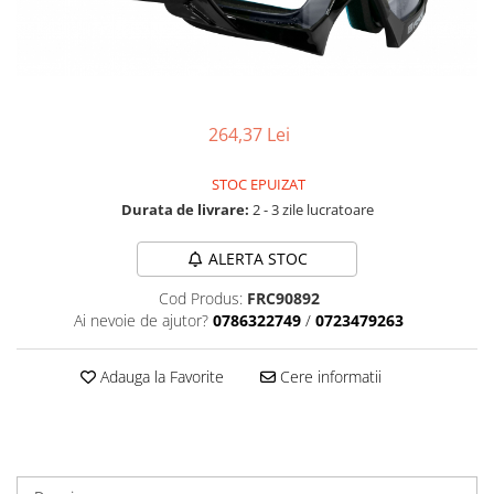
Accesorii biciclete
Scaun bicicleta copii
Chei si scule bicicleta
Portbagaj bicicleta
264,37 Lei
Antifurt bicicleta
STOC EPUIZAT
Cosuri bicicleta
Durata de livrare:
2 - 3 zile lucratoare
Pompa bicicleta
ALERTA STOC
Produse intretinere bicicleta
Accesorii biciclete copii
Cod Produs:
FRC90892
Ai nevoie de ajutor?
0786322749
/
0723479263
Claxon bicicleta
Bidoane si suporti bicicleta
Adauga la Favorite
Cere informatii
Suport telefon bicicleta
Oglinzi bicicleta
Cricuri bicicleta