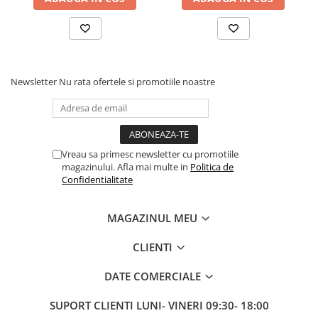
Fond de janta
Sei si tija sa bicicleta
Tija sa bicicleta
Sei
Newsletter
Nu rata ofertele si promotiile noastre
Coliere si cleme sa
Huse sa
Angrenaje bicicleta
Vreau sa primesc newsletter cu promotiile
Foi angrenaj
magazinului. Afla mai multe in
Politica de
Angrenaj pedalier
Confidentialitate
Butuci pedalieri
Brat pedalier
MAGAZINUL MEU
Schimbator de viteze bicicleta
CLIENTI
Schimbatoare fata
Schimbatoare spate
DATE COMERCIALE
Manete schimbator si frana
SUPORT CLIENTI
LUNI- VINERI 09:30- 18:00
Manete frana bicicleta