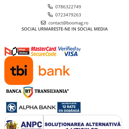
Manete schimbator bicicleta
0786322749
Manete mixte frana - schimbator
0723479263
Rulmenti si coronite
contact@boomag.ro
SOCIAL
URMARESTE-NE IN SOCIAL MEDIA
Echipament ciclism
Ochelari
Casca bicicleta
Protectii
Sosete
Rucsaci si borsete ciclism
Manusi bicicleta
Pantofi ciclism
Imbracaminte ciclism barbati
Imbracaminte ciclism dama
Imbracaminte ciclism copii