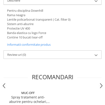
Descriere
Aparatori noroi bicicleta
Suport bicicleta
Pentru disciplina Downhill
Rama neagra
Lumini bicicleta
Lentile policarbonat transparent ( Cat. filter 0)
Computer bicicleta
Sistem anti-aburire
Protectie UV 400
Banda elastica cu logo Force
Piese biciclete
Contine 10 bucati tear-off
Anvelopa bicicleta
Informatii conformitate produs
Camera bicicleta
Review-uri
(0)
Pinioane
Lant bicicleta
Urechi cadru bicicleta
RECOMANDARI
Mansoane si ghidolina
Ghidoane bicicleta
Pipe ghidon
MUC-OFF
Spray tratament anti-
Pedale bicicleta
aburire pentru ochelari,