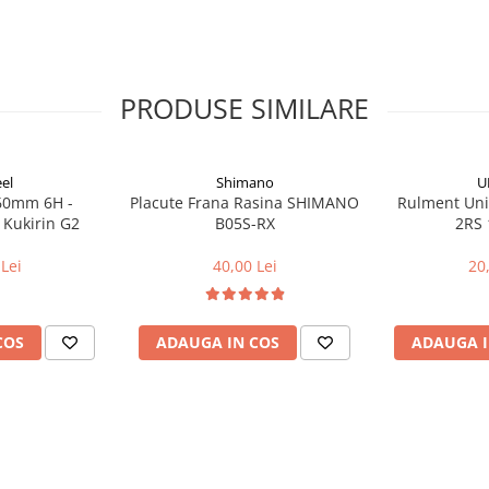
PRODUSE SIMILARE
el
Shimano
U
160mm 6H -
Placute Frana Rasina SHIMANO
Rulment Uni
 Kukirin G2
B05S-RX
2RS 
Lei
40,00 Lei
20
COS
ADAUGA IN COS
ADAUGA I