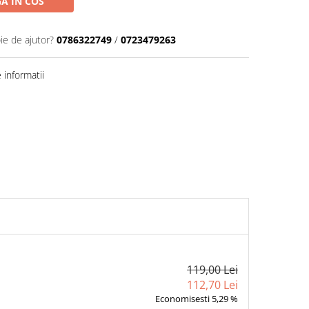
A IN COS
ie de ajutor?
0786322749
/
0723479263
informatii
119,00 Lei
112,70 Lei
Economisesti 5,29 %