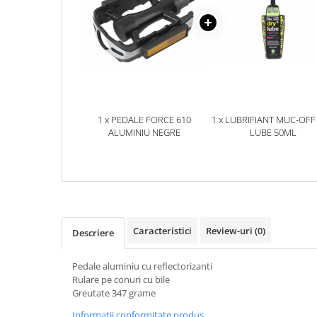
Aparatori noroi bicicleta
Suport bicicleta
Lumini bicicleta
Computer bicicleta
Piese biciclete
1 x PEDALE FORCE 610
1 x LUBRIFIANT MUC-OFF
Anvelopa bicicleta
ALUMINIU NEGRE
LUBE 50ML
Camera bicicleta
Pinioane
Lant bicicleta
Urechi cadru bicicleta
Caracteristici
Review-uri
(0)
Descriere
Mansoane si ghidolina
Ghidoane bicicleta
Pedale aluminiu cu reflectorizanti
Pipe ghidon
Rulare pe conuri cu bile
Greutate 347 grame
Pedale bicicleta
Informatii conformitate produs