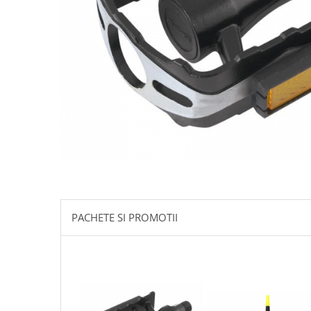
Accesorii biciclete
Scaun bicicleta copii
Chei si scule bicicleta
Portbagaj bicicleta
Antifurt bicicleta
Cosuri bicicleta
Pompa bicicleta
Produse intretinere bicicleta
Accesorii biciclete copii
Claxon bicicleta
PACHETE SI PROMOTII
Bidoane si suporti bicicleta
Suport telefon bicicleta
Oglinzi bicicleta
Cricuri bicicleta