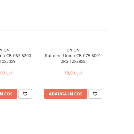
NION
UNION
on CB-067 6200
Rulment Union CB-075 6001
Ad
10x30x9
2RS 12x28x8
Dunlop
,00 Lei
18,00 Lei
N COS
ADAUGA IN COS
ADAUG