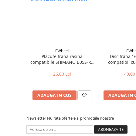
Cuvete bicicleta
Furci bicicleta
Cabluri si camasi
Frana bicicleta
Placute frana bicicleta
Discuri frana bicicleta
EWheel
EWhe
Saboti frana bicicleta
Placute frana rasina
Disc frana 
compatibile SHIMANO B05S-RX
compatibil cu
Adaptoare frana bicicleta
(compatibil Kukirin G2/G4 2025)
Frane pe disc
26,00 Lei
40,00 
Frane pe janta
Accesorii frane bicicleta
Roti bicicleta
ADAUGA IN COS
ADAUGA IN 
Spite
Butuci
Newsletter
Nu rata ofertele si promotiile noastre
Accesorii butuci
Roti
Jante bicicleta