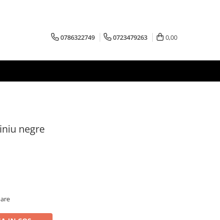
0786322749
0723479263
0,00
iniu negre
oare