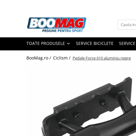
Toate Produsele
Biciclete
TOATE PRODUSELE
SERVICE BICICLETE
SERVICE
Biciclete copii
Biciclete barbati
BooMag.ro /
Ciclism /
Pedale Force 610 aluminiu negre
Biciclete dama
Biciclete mountain bike (MTB)
Biciclete electrice
Biciclete de oras
Biciclete pliabile
Biciclete de trekking
Biciclete Cursiere, Cyclocross
si Gravel