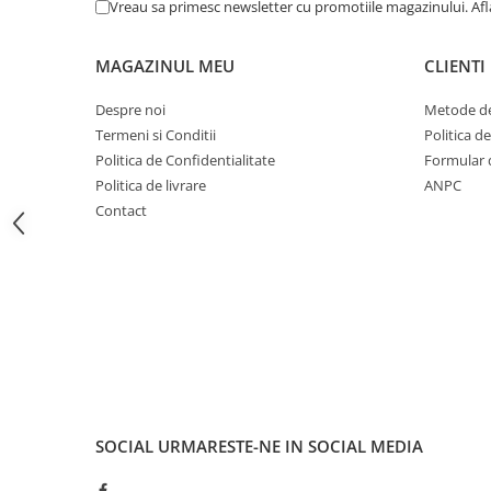
Vreau sa primesc newsletter cu promotiile magazinului. Af
Fond de janta
Sei si tija sa bicicleta
MAGAZINUL MEU
CLIENTI
Tija sa bicicleta
Despre noi
Metode de
Sei
Termeni si Conditii
Politica d
Coliere si cleme sa
Politica de Confidentialitate
Formular 
Huse sa
Politica de livrare
ANPC
Angrenaje bicicleta
Contact
Foi angrenaj
Angrenaj pedalier
Butuci pedalieri
Brat pedalier
Schimbator de viteze bicicleta
Schimbatoare fata
Schimbatoare spate
Manete schimbator si frana
SOCIAL
URMARESTE-NE IN SOCIAL MEDIA
Manete frana bicicleta