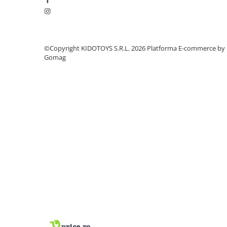
Manete schimbator bicicleta
Manete mixte frana - schimbator
Rulmenti si coronite
©Copyright KIDOTOYS S.R.L. 2026
Platforma E-commerce by
Gomag
Echipament ciclism
Ochelari
Casca bicicleta
Protectii
Sosete
Rucsaci si borsete ciclism
Manusi bicicleta
Pantofi ciclism
Imbracaminte ciclism barbati
Imbracaminte ciclism dama
Imbracaminte ciclism copii