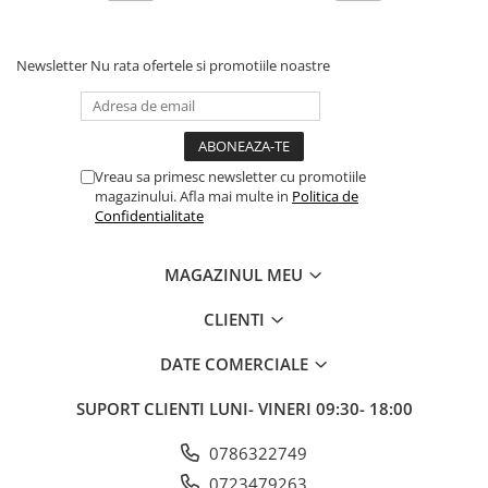
Manete schimbator bicicleta
Manete mixte frana - schimbator
Newsletter
Nu rata ofertele si promotiile noastre
Rulmenti si coronite
Echipament ciclism
Ochelari
Vreau sa primesc newsletter cu promotiile
Casca bicicleta
magazinului. Afla mai multe in
Politica de
Confidentialitate
Protectii
Sosete
MAGAZINUL MEU
Rucsaci si borsete ciclism
CLIENTI
Manusi bicicleta
Pantofi ciclism
DATE COMERCIALE
Imbracaminte ciclism barbati
SUPORT CLIENTI
LUNI- VINERI 09:30- 18:00
Imbracaminte ciclism dama
0786322749
Imbracaminte ciclism copii
0723479263