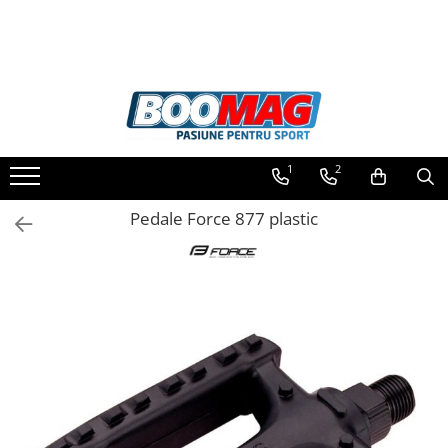
Toate Produsele
Biciclete
Biciclete copii
1
2
Biciclete barbati
Biciclete dama
Pedale Force 877 plastic
Biciclete mountain bike (MTB)
Biciclete electrice
Biciclete de oras
Biciclete pliabile
Biciclete de trekking
Biciclete Cursiere, Cyclocross
si Gravel