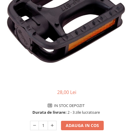
Accesorii biciclete
Scaun bicicleta copii
Chei si scule bicicleta
Portbagaj bicicleta
Antifurt bicicleta
Cosuri bicicleta
Pompa bicicleta
Produse intretinere bicicleta
Accesorii biciclete copii
Claxon bicicleta
28,00 Lei
Bidoane si suporti bicicleta
IN STOC DEPOZIT
Suport telefon bicicleta
Durata de livrare:
2 - 3 zile lucratoare
Oglinzi bicicleta
Cricuri bicicleta
ADAUGA IN COS