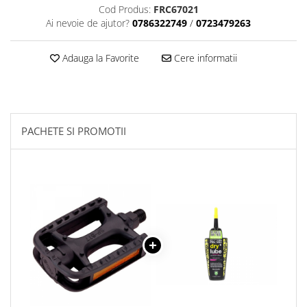
Aparatori noroi bicicleta
Cod Produs:
FRC67021
Ai nevoie de ajutor?
0786322749
/
0723479263
Suport bicicleta
Lumini bicicleta
Adauga la Favorite
Cere informatii
Computer bicicleta
Piese biciclete
Anvelopa bicicleta
PACHETE SI PROMOTII
Camera bicicleta
Pinioane
Lant bicicleta
Urechi cadru bicicleta
Mansoane si ghidolina
Ghidoane bicicleta
Pipe ghidon
Pedale bicicleta