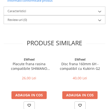
Informatii conformitate produs
Fond de janta
Caracteristici
Sei si tija sa bicicleta
Review-uri
(0)
Tija sa bicicleta
Sei
Coliere si cleme sa
Huse sa
PRODUSE SIMILARE
Angrenaje bicicleta
Foi angrenaj
Angrenaj pedalier
EWheel
EWheel
Placute frana rasina
Disc frana 160mm 6H -
Butuci pedalieri
compatibile SHIMANO
compatibil cu Kukirin G2
Brat pedalier
B05S-RX (compatibil Kukirin
G2/G4 2025)
26,00 Lei
40,00 Lei
Schimbator de viteze bicicleta
Schimbatoare fata
Schimbatoare spate
ADAUGA IN COS
ADAUGA IN COS
Manete schimbator si frana
Manete frana bicicleta