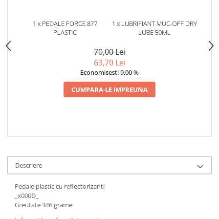
Cuvete bicicleta
Furci bicicleta
1 x PEDALE FORCE 877
1 x LUBRIFIANT MUC-OFF DRY
PLASTIC
LUBE 50ML
Cabluri si camasi
Frana bicicleta
70,00 Lei
63,70 Lei
Placute frana bicicleta
Economisesti 9,00 %
Discuri frana bicicleta
Saboti frana bicicleta
CUMPARA-LE IMPREUNA
Adaptoare frana bicicleta
Frane pe disc
Frane pe janta
Accesorii frane bicicleta
Roti bicicleta
Descriere
Spite
Butuci
Pedale plastic cu reflectorizanti
Accesorii butuci
_x000D_
Greutate 346 grame
Roti
Jante bicicleta