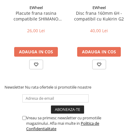
EWheel
EWheel
Placute frana rasina
Disc frana 160mm 6H -
compatibile SHIMANO
compatibil cu Kukirin G2
B05S-RX (compatibil Kukirin
G2/G4 2025)
26,00 Lei
40,00 Lei
ADAUGA IN COS
ADAUGA IN COS
Newsletter
Nu rata ofertele si promotiile noastre
Vreau sa primesc newsletter cu promotiile
magazinului. Afla mai multe in
Politica de
Confidentialitate