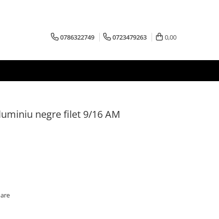
0786322749
0723479263
0,00
uminiu negre filet 9/16 AM
oare