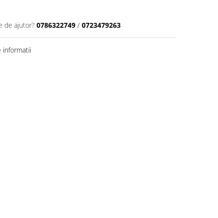
e de ajutor?
0786322749
/
0723479263
informatii