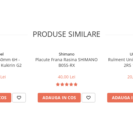
PRODUSE SIMILARE
el
Shimano
U
160mm 6H -
Placute Frana Rasina SHIMANO
Rulment Uni
 Kukirin G2
B05S-RX
2RS 
Lei
40,00 Lei
20
COS
ADAUGA IN COS
ADAUGA I