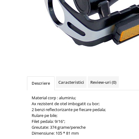
Accesorii biciclete
Scaun bicicleta copii
Chei si scule bicicleta
Portbagaj bicicleta
Antifurt bicicleta
Cosuri bicicleta
Pompa bicicleta
Produse intretinere bicicleta
Caracteristici
Review-uri
(0)
Accesorii biciclete copii
Descriere
Claxon bicicleta
Material corp : aluminiu;
Bidoane si suporti bicicleta
Ax rezistent de otel imbogatit cu bor;
2 benzi reflectorizante pe fiecare pedala;
Suport telefon bicicleta
Rulare pe bile;
Filet pedala: 9/16";
Oglinzi bicicleta
Greutate: 374 grame/pereche
Cricuri bicicleta
Dimensiune: 105 * 81 mm