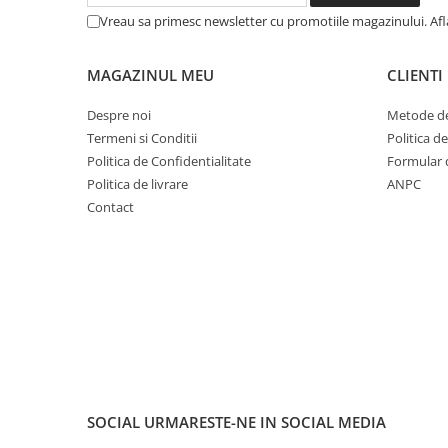
Cuvete bicicleta
Vreau sa primesc newsletter cu promotiile magazinului. Af
Furci bicicleta
Cabluri si camasi
MAGAZINUL MEU
CLIENTI
Frana bicicleta
Despre noi
Metode de
Placute frana bicicleta
Termeni si Conditii
Politica d
Discuri frana bicicleta
Politica de Confidentialitate
Formular 
Saboti frana bicicleta
Politica de livrare
ANPC
Contact
Adaptoare frana bicicleta
Frane pe disc
Frane pe janta
Accesorii frane bicicleta
Roti bicicleta
Spite
Butuci
Accesorii butuci
SOCIAL
URMARESTE-NE IN SOCIAL MEDIA
Roti
Jante bicicleta