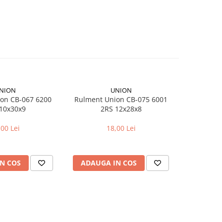
NION
UNION
on CB-067 6200
Rulment Union CB-075 6001
Ad
10x30x9
2RS 12x28x8
Dunlop
,00 Lei
18,00 Lei
N COS
ADAUGA IN COS
ADAUG