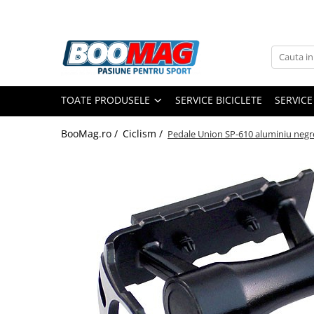
Toate Produsele
Biciclete
TOATE PRODUSELE
SERVICE BICICLETE
SERVICE
Biciclete copii
Biciclete barbati
BooMag.ro /
Ciclism /
Pedale Union SP-610 aluminiu negre
Biciclete dama
Biciclete mountain bike (MTB)
Biciclete electrice
Biciclete de oras
Biciclete pliabile
Biciclete de trekking
Biciclete Cursiere, Cyclocross
si Gravel