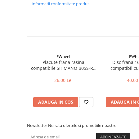
Aparatori noroi bicicleta
Informatii conformitate produs
Suport bicicleta
Lumini bicicleta
Computer bicicleta
Piese biciclete
Anvelopa bicicleta
EWheel
EWhe
Placute frana rasina
Disc frana 
Camera bicicleta
compatibile SHIMANO B05S-RX
compatibil cu
Pinioane
(compatibil Kukirin G2/G4 2025)
26,00 Lei
40,00 
Lant bicicleta
Urechi cadru bicicleta
ADAUGA IN COS
ADAUGA IN 
Mansoane si ghidolina
Ghidoane bicicleta
Pipe ghidon
Newsletter
Nu rata ofertele si promotiile noastre
Pedale bicicleta