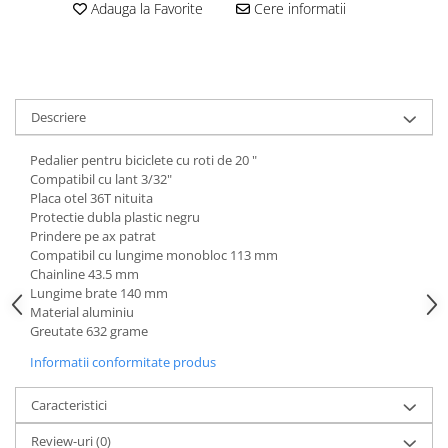
Aparatori noroi bicicleta
Adauga la Favorite
Cere informatii
Suport bicicleta
Lumini bicicleta
Computer bicicleta
Descriere
Piese biciclete
Pedalier pentru biciclete cu roti de 20 "
Anvelopa bicicleta
Compatibil cu lant 3/32"
Placa otel 36T nituita
Camera bicicleta
Protectie dubla plastic negru
Prindere pe ax patrat
Pinioane
Compatibil cu lungime monobloc 113 mm
Lant bicicleta
Chainline 43.5 mm
Lungime brate 140 mm
Urechi cadru bicicleta
Material aluminiu
Mansoane si ghidolina
Greutate 632 grame
Ghidoane bicicleta
Informatii conformitate produs
Pipe ghidon
Caracteristici
Pedale bicicleta
Review-uri
(0)