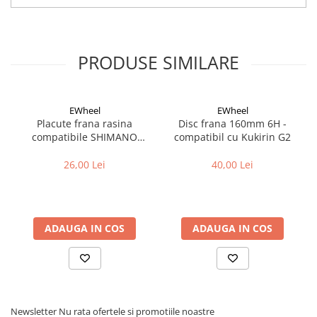
Cuvete bicicleta
Furci bicicleta
Cabluri si camasi
PRODUSE SIMILARE
Frana bicicleta
Placute frana bicicleta
Discuri frana bicicleta
EWheel
EWheel
Placute frana rasina
Disc frana 160mm 6H -
Saboti frana bicicleta
compatibile SHIMANO
compatibil cu Kukirin G2
Adaptoare frana bicicleta
B05S-RX (compatibil Kukirin
G2/G4 2025)
26,00 Lei
40,00 Lei
Frane pe disc
Frane pe janta
Accesorii frane bicicleta
Roti bicicleta
ADAUGA IN COS
ADAUGA IN COS
Spite
Butuci
Accesorii butuci
Roti
Newsletter
Nu rata ofertele si promotiile noastre
Jante bicicleta