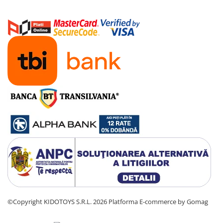
Manete schimbator bicicleta
Manete mixte frana - schimbator
Rulmenti si coronite
Echipament ciclism
Ochelari
Casca bicicleta
Protectii
Sosete
Rucsaci si borsete ciclism
Manusi bicicleta
Pantofi ciclism
Imbracaminte ciclism barbati
Imbracaminte ciclism dama
©Copyright KIDOTOYS S.R.L. 2026
Platforma E-commerce by Gomag
Imbracaminte ciclism copii