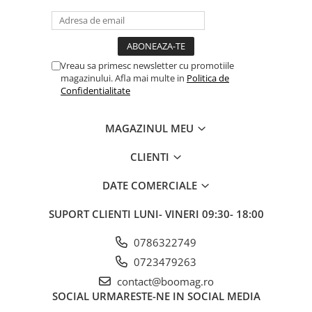
Fond de janta
Sei si tija sa bicicleta
Tija sa bicicleta
Vreau sa primesc newsletter cu promotiile
Sei
magazinului. Afla mai multe in
Politica de
Confidentialitate
Coliere si cleme sa
Huse sa
MAGAZINUL MEU
Angrenaje bicicleta
Foi angrenaj
CLIENTI
Angrenaj pedalier
DATE COMERCIALE
Butuci pedalieri
Brat pedalier
SUPORT CLIENTI
LUNI- VINERI 09:30- 18:00
Schimbator de viteze bicicleta
0786322749
Schimbatoare fata
0723479263
Schimbatoare spate
contact@boomag.ro
Manete schimbator si frana
SOCIAL
URMARESTE-NE IN SOCIAL MEDIA
Manete frana bicicleta