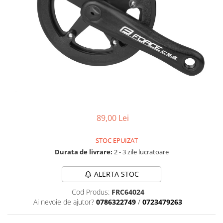
Accesorii biciclete
Scaun bicicleta copii
Chei si scule bicicleta
Portbagaj bicicleta
Antifurt bicicleta
Cosuri bicicleta
Pompa bicicleta
89,00 Lei
Produse intretinere bicicleta
Accesorii biciclete copii
STOC EPUIZAT
Claxon bicicleta
Durata de livrare:
2 - 3 zile lucratoare
Bidoane si suporti bicicleta
ALERTA STOC
Suport telefon bicicleta
Cod Produs:
FRC64024
Oglinzi bicicleta
Ai nevoie de ajutor?
0786322749
/
0723479263
Cricuri bicicleta