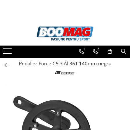
Toate Produsele
Biciclete
Biciclete copii
1
2
Biciclete barbati
Biciclete dama
Pedalier Force C5.3 Al 36T 140mm negru
Biciclete mountain bike (MTB)
Biciclete electrice
Biciclete de oras
Biciclete pliabile
Biciclete de trekking
Biciclete Cursiere, Cyclocross
si Gravel