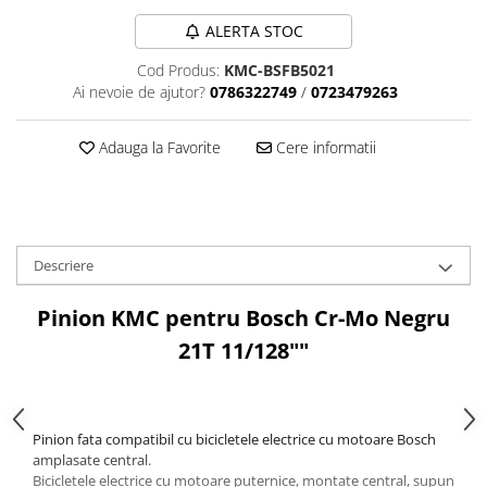
Tija sa bicicleta
Aparatori si protectii
ALERTA STOC
Sei
Cric
Coliere si cleme sa
Cod Produs:
KMC-BSFB5021
Furca
Huse sa
Ai nevoie de ajutor?
0786322749
/
0723479263
Sisteme de pliere
Angrenaje bicicleta
Suspensii
Adauga la Favorite
Cere informatii
Foi angrenaj
Ghidoane
Angrenaj pedalier
Rulmenti si suruburi
Butuci pedalieri
Roti
Brat pedalier
Schimbator de viteze bicicleta
Descriere
Schimbatoare fata
Pinion KMC pentru Bosch Cr-Mo Negru
Schimbatoare spate
21T 11/128""
Manete schimbator si frana
Manete frana bicicleta
Manete schimbator bicicleta
Pinion fata compatibil cu bicicletele electrice cu motoare Bosch
Manete mixte frana - schimbator
amplasate central.
Rulmenti si coronite
Bicicletele electrice cu motoare puternice, montate central, supun