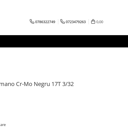
0786322749
0723479263
0,00
imano Cr-Mo Negru 17T 3/32
oare