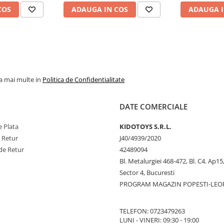
COS
ADAUGA IN COS
ADAUGA I
la mai multe in
Politica de Confidentialitate
DATE COMERCIALE
 Plata
KIDOTOYS S.R.L.
e Retur
J40/4939/2020
de Retur
42489094
Bl. Metalurgiei 468-472, Bl. C4. Ap15,
Sector 4, Bucuresti
PROGRAM MAGAZIN POPESTI-LEO
TELEFON: 0723479263
LUNI - VINERI: 09:30 - 19:00