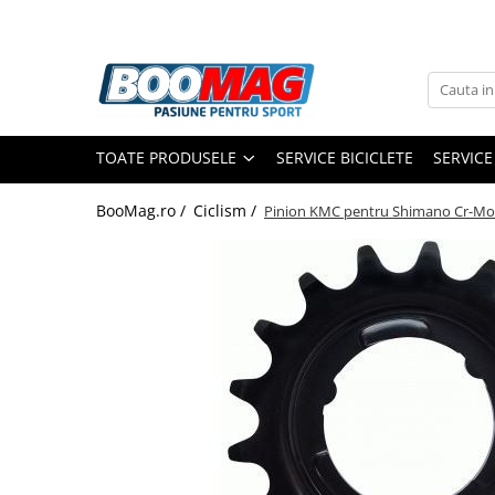
Toate Produsele
Biciclete
TOATE PRODUSELE
SERVICE BICICLETE
SERVICE
Biciclete copii
Biciclete barbati
BooMag.ro /
Ciclism /
Pinion KMC pentru Shimano Cr-Mo
Biciclete dama
Biciclete mountain bike (MTB)
Biciclete electrice
Biciclete de oras
Biciclete pliabile
Biciclete de trekking
Biciclete Cursiere, Cyclocross
si Gravel