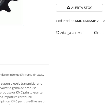
ALERTA STOC
Cod Produs:
KMC-BSRS5017
A
Adauga la Favorite
Cere 
cu viteze interne Shimano (Nexus,
, supun piesele transmisiei unor
ezvoltat o gama de produse
l produselor KMC prin tolerante
na impotriva coroziunii.
si pinion KMC pentru e-Bike are o