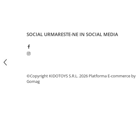
Fond de janta
Sei si tija sa bicicleta
Tija sa bicicleta
Sei
SOCIAL
URMARESTE-NE IN SOCIAL MEDIA
Coliere si cleme sa
Huse sa
Angrenaje bicicleta
Foi angrenaj
Angrenaj pedalier
©Copyright KIDOTOYS S.R.L. 2026
Platforma E-commerce by
Gomag
Butuci pedalieri
Brat pedalier
Schimbator de viteze bicicleta
Schimbatoare fata
Schimbatoare spate
Manete schimbator si frana
Manete frana bicicleta