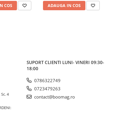
N COS
ADAUGA IN COS
ADAUG
SUPORT CLIENTI
LUNI- VINERI 09:30-
18:00
0786322749
0723479263
 Sc. 4
contact@boomag.ro
RDENI: