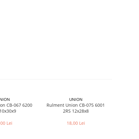
NION
UNION
on CB-067 6200
Rulment Union CB-075 6001
Camera bici
10x30x9
2RS 12x28x8
pentr
,00 Lei
18,00 Lei