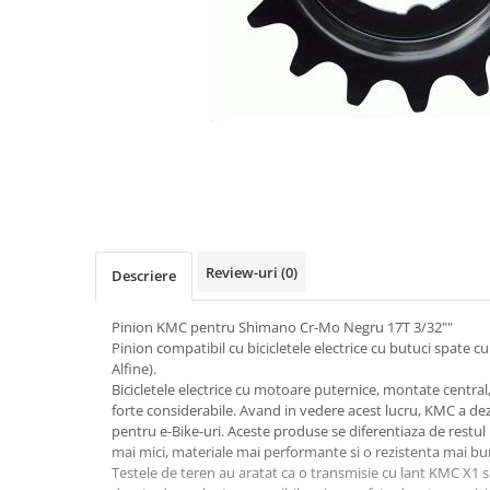
Accesorii biciclete
Scaun bicicleta copii
Chei si scule bicicleta
Portbagaj bicicleta
Antifurt bicicleta
Cosuri bicicleta
Pompa bicicleta
Produse intretinere bicicleta
Review-uri
(0)
Descriere
Accesorii biciclete copii
Claxon bicicleta
Pinion KMC pentru Shimano Cr-Mo Negru 17T 3/32""
Pinion compatibil cu bicicletele electrice cu butuci spate 
Bidoane si suporti bicicleta
Alfine).
Bicicletele electrice cu motoare puternice, montate central
Suport telefon bicicleta
forte considerabile. Avand in vedere acest lucru, KMC a d
Oglinzi bicicleta
pentru e-Bike-uri. Aceste produse se diferentiaza de restu
mai mici, materiale mai performante si o rezistenta mai bu
Cricuri bicicleta
Testele de teren au aratat ca o transmisie cu lant KMC X1 