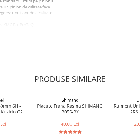
ie standard. Uzura pe pinionu
 ca un pinion de calitate face
gerea unui lant de o calitate
ziv KMC EcoProTeQ.
PRODUSE SIMILARE
el
Shimano
U
160mm 6H -
Placute Frana Rasina SHIMANO
Rulment Uni
 Kukirin G2
B05S-RX
2RS 
Lei
40,00 Lei
20