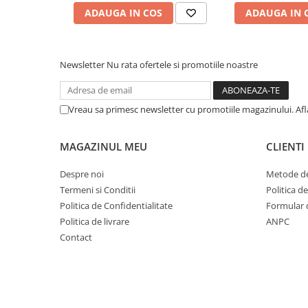
Cuvete bicicleta
ADAUGA IN COS
ADAUGA IN 
Furci bicicleta
Cabluri si camasi
Newsletter
Nu rata ofertele si promotiile noastre
Frana bicicleta
Placute frana bicicleta
Discuri frana bicicleta
Vreau sa primesc newsletter cu promotiile magazinului. Af
Saboti frana bicicleta
Adaptoare frana bicicleta
MAGAZINUL MEU
CLIENTI
Frane pe disc
Despre noi
Metode de
Frane pe janta
Termeni si Conditii
Politica d
Accesorii frane bicicleta
Politica de Confidentialitate
Formular 
Roti bicicleta
Politica de livrare
ANPC
Spite
Contact
Butuci
Accesorii butuci
Roti
Jante bicicleta