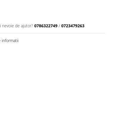
i nevoie de ajutor?
0786322749
/
0723479263
informatii