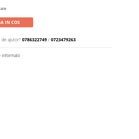
oare
A IN COS
 de ajutor?
0786322749
/
0723479263
informatii