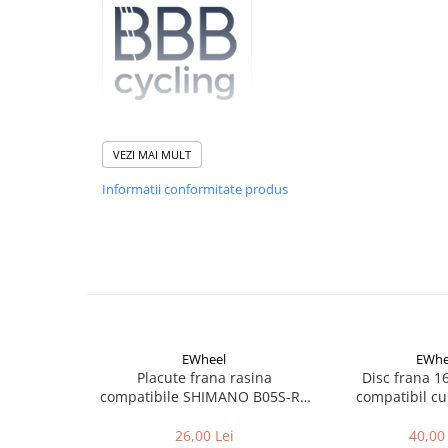
Aparatori noroi bicicleta
Suport bicicleta
Lumini bicicleta
Computer bicicleta
Piese biciclete
VEZI MAI MULT
Placute frana compatibile cu Magura MT2, MT
Anvelopa bicicleta
Informatii conformitate produs
Carbon/MT Trail carbon(spate).
Camera bicicleta
Compus organic
Pinioane
Lant bicicleta
Urechi cadru bicicleta
Mansoane si ghidolina
EWheel
EWhe
Ghidoane bicicleta
Placute frana rasina
Disc frana 
Pipe ghidon
compatibile SHIMANO B05S-RX
compatibil cu
(compatibil Kukirin G2/G4 2025)
Pedale bicicleta
26,00 Lei
40,00 