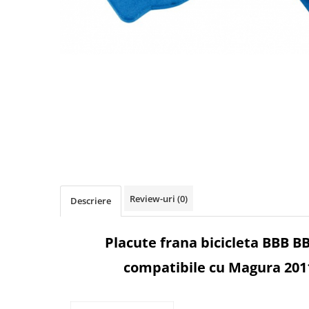
Accesorii biciclete
Scaun bicicleta copii
Chei si scule bicicleta
Portbagaj bicicleta
Antifurt bicicleta
Cosuri bicicleta
Pompa bicicleta
Produse intretinere bicicleta
Accesorii biciclete copii
Review-uri
(0)
Descriere
Claxon bicicleta
Bidoane si suporti bicicleta
Placute frana bicicleta BBB B
Suport telefon bicicleta
compatibile cu Magura 201
Oglinzi bicicleta
Cricuri bicicleta