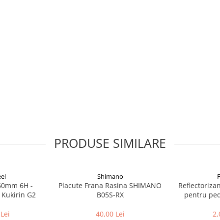
4, MT4e, MT6, MT8 si MT8
PRODUSE SIMILARE
el
Shimano
160mm 6H -
Placute Frana Rasina SHIMANO
Reflectoriza
 Kukirin G2
B05S-RX
pentru peda
Lei
40,00 Lei
2,