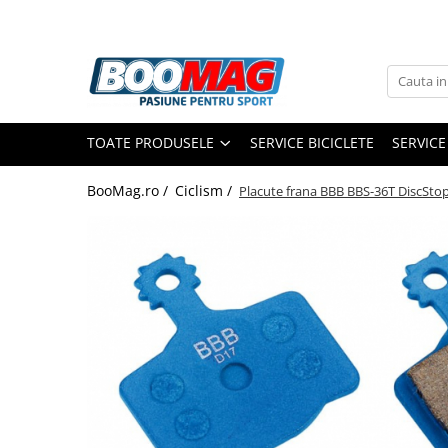
Toate Produsele
Biciclete
TOATE PRODUSELE
SERVICE BICICLETE
SERVICE
Biciclete copii
Biciclete barbati
BooMag.ro /
Ciclism /
Placute frana BBB BBS-36T DiscSto
Biciclete dama
Biciclete mountain bike (MTB)
Biciclete electrice
Biciclete de oras
Biciclete pliabile
Biciclete de trekking
Biciclete Cursiere, Cyclocross
si Gravel