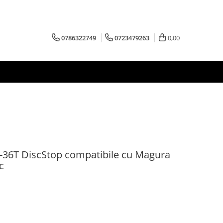
0786322749
0723479263
0,00
-36T DiscStop compatibile cu Magura
c