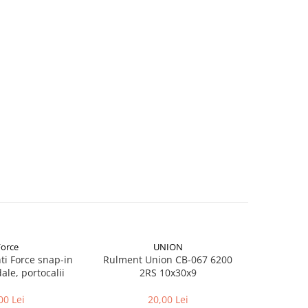
Force
UNION
nti Force snap-in
Rulment Union CB-067 6200
Rulment 
le, portocalii
2RS 10x30x9
2
00 Lei
20,00 Lei