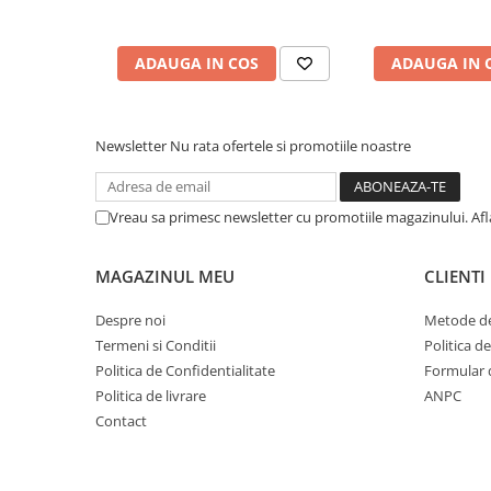
Cuvete bicicleta
Furci bicicleta
ADAUGA IN COS
ADAUGA IN 
Cabluri si camasi
Frana bicicleta
Placute frana bicicleta
Newsletter
Nu rata ofertele si promotiile noastre
Discuri frana bicicleta
Saboti frana bicicleta
Vreau sa primesc newsletter cu promotiile magazinului. Af
Adaptoare frana bicicleta
Frane pe disc
MAGAZINUL MEU
CLIENTI
Frane pe janta
Accesorii frane bicicleta
Despre noi
Metode de
Roti bicicleta
Termeni si Conditii
Politica d
Politica de Confidentialitate
Formular 
Spite
Politica de livrare
ANPC
Butuci
Contact
Accesorii butuci
Roti
Jante bicicleta