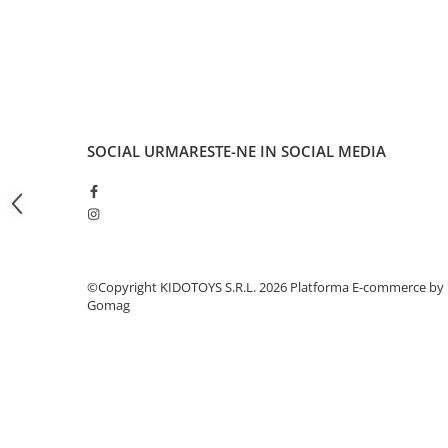
Fond de janta
Sei si tija sa bicicleta
Tija sa bicicleta
Sei
Coliere si cleme sa
SOCIAL
URMARESTE-NE IN SOCIAL MEDIA
Huse sa
Angrenaje bicicleta
Foi angrenaj
Angrenaj pedalier
Butuci pedalieri
©Copyright KIDOTOYS S.R.L. 2026
Platforma E-commerce by
Brat pedalier
Gomag
Schimbator de viteze bicicleta
Schimbatoare fata
Schimbatoare spate
Manete schimbator si frana
Manete frana bicicleta