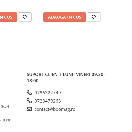
N COS
ADAUGA IN COS
ADAUG
SUPORT CLIENTI
LUNI- VINERI 09:30-
18:00
0786322749
0723479263
 Sc. 4
contact@boomag.ro
RDENI: