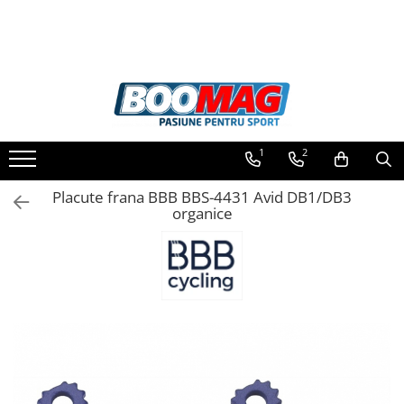
Toate Produsele
Biciclete
Biciclete copii
1
2
Biciclete barbati
Biciclete dama
Placute frana BBB BBS-4431 Avid DB1/DB3
organice
Biciclete mountain bike (MTB)
Biciclete electrice
Biciclete de oras
Biciclete pliabile
Biciclete de trekking
Biciclete Cursiere, Cyclocross
si Gravel