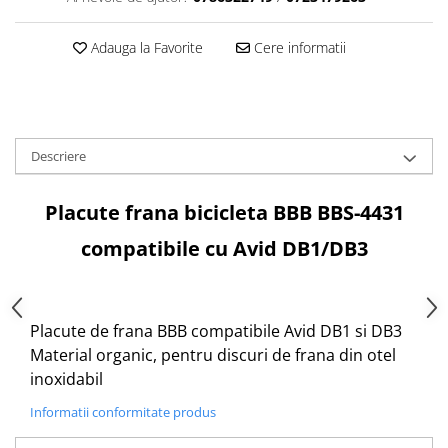
Aparatori noroi bicicleta
Suport bicicleta
Adauga la Favorite
Cere informatii
Lumini bicicleta
Computer bicicleta
Piese biciclete
Descriere
Anvelopa bicicleta
Camera bicicleta
Placute frana bicicleta BBB BBS-4431
Pinioane
compatibile cu Avid DB1/DB3
Lant bicicleta
Urechi cadru bicicleta
Placute de frana BBB compatibile Avid DB1 si DB3
Mansoane si ghidolina
Material organic, pentru discuri de frana din otel
Ghidoane bicicleta
inoxidabil
Pipe ghidon
Informatii conformitate produs
Pedale bicicleta