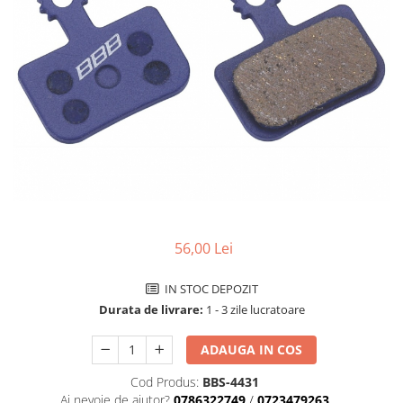
Accesorii biciclete
Scaun bicicleta copii
Chei si scule bicicleta
Portbagaj bicicleta
Antifurt bicicleta
Cosuri bicicleta
Pompa bicicleta
Produse intretinere bicicleta
Accesorii biciclete copii
56,00 Lei
Claxon bicicleta
IN STOC DEPOZIT
Bidoane si suporti bicicleta
Durata de livrare:
1 - 3 zile lucratoare
Suport telefon bicicleta
ADAUGA IN COS
Oglinzi bicicleta
Cricuri bicicleta
Cod Produs:
BBS-4431
Ai nevoie de ajutor?
0786322749
/
0723479263