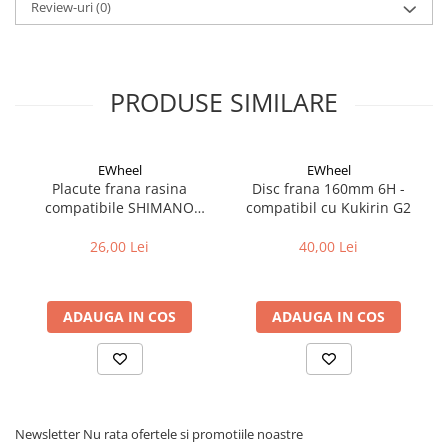
Cuvete bicicleta
Review-uri
(0)
Furci bicicleta
Cabluri si camasi
PRODUSE SIMILARE
Frana bicicleta
Placute frana bicicleta
Discuri frana bicicleta
EWheel
EWheel
Saboti frana bicicleta
Placute frana rasina
Disc frana 160mm 6H -
compatibile SHIMANO
compatibil cu Kukirin G2
Adaptoare frana bicicleta
B05S-RX (compatibil Kukirin
Frane pe disc
G2/G4 2025)
26,00 Lei
40,00 Lei
Frane pe janta
Accesorii frane bicicleta
Roti bicicleta
ADAUGA IN COS
ADAUGA IN COS
Spite
Butuci
Accesorii butuci
Roti
Newsletter
Nu rata ofertele si promotiile noastre
Jante bicicleta