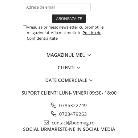
Fond de janta
Sei si tija sa bicicleta
Tija sa bicicleta
Vreau sa primesc newsletter cu promotiile
magazinului. Afla mai multe in
Politica de
Sei
Confidentialitate
Coliere si cleme sa
Huse sa
MAGAZINUL MEU
Angrenaje bicicleta
Foi angrenaj
CLIENTI
Angrenaj pedalier
DATE COMERCIALE
Butuci pedalieri
Brat pedalier
SUPORT CLIENTI
LUNI- VINERI 09:30- 18:00
Schimbator de viteze bicicleta
0786322749
Schimbatoare fata
0723479263
Schimbatoare spate
contact@boomag.ro
Manete schimbator si frana
SOCIAL
URMARESTE-NE IN SOCIAL MEDIA
Manete frana bicicleta