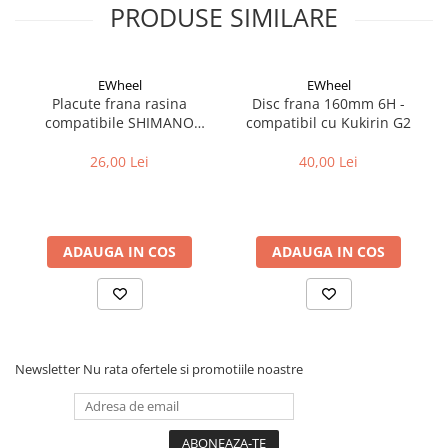
PRODUSE SIMILARE
EWheel
EWheel
Placute frana rasina
Disc frana 160mm 6H -
compatibile SHIMANO
compatibil cu Kukirin G2
B05S-RX (compatibil Kukirin
G2/G4 2025)
26,00 Lei
40,00 Lei
ADAUGA IN COS
ADAUGA IN COS
Newsletter
Nu rata ofertele si promotiile noastre