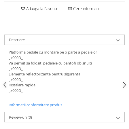
Tija sa bicicleta
Aparatori si protectii
Adauga la Favorite
Cere informatii
Sei
Cric
Coliere si cleme sa
Furca
Huse sa
Sisteme de pliere
Angrenaje bicicleta
Suspensii
Descriere
Foi angrenaj
Ghidoane
Angrenaj pedalier
Platforma pedale cu montare pe o parte a pedalelor
Rulmenti si suruburi
Butuci pedalieri
_x000D_
Roti
Brat pedalier
Va permit sa folositi pedalele cu pantofi obisnuiti
_x000D_
Schimbator de viteze bicicleta
Elemente reflectorizante pentru siguranta
Schimbatoare fata
_x000D_
Instalare rapida
Schimbatoare spate
_x000D_
Manete schimbator si frana
Manete frana bicicleta
Informatii conformitate produs
Manete schimbator bicicleta
Review-uri
(0)
Manete mixte frana - schimbator
Rulmenti si coronite