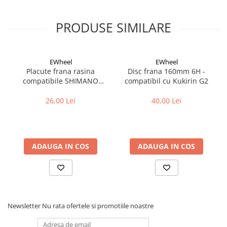
PRODUSE SIMILARE
EWheel
EWheel
Placute frana rasina
Disc frana 160mm 6H -
compatibile SHIMANO
compatibil cu Kukirin G2
B05S-RX (compatibil Kukirin
G2/G4 2025)
26,00 Lei
40,00 Lei
ADAUGA IN COS
ADAUGA IN COS
Newsletter
Nu rata ofertele si promotiile noastre