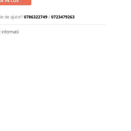
A IN COS
ie de ajutor?
0786322749
/
0723479263
informatii