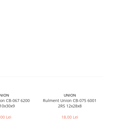
NION
UNION
on CB-067 6200
Rulment Union CB-075 6001
Ad
10x30x9
2RS 12x28x8
Dunlop
,00 Lei
18,00 Lei