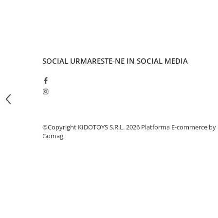
Fond de janta
Sei si tija sa bicicleta
Tija sa bicicleta
Sei
SOCIAL
URMARESTE-NE IN SOCIAL MEDIA
Coliere si cleme sa
Huse sa
Angrenaje bicicleta
Foi angrenaj
Angrenaj pedalier
©Copyright KIDOTOYS S.R.L. 2026
Platforma E-commerce by
Butuci pedalieri
Gomag
Brat pedalier
Schimbator de viteze bicicleta
Schimbatoare fata
Schimbatoare spate
Manete schimbator si frana
Manete frana bicicleta