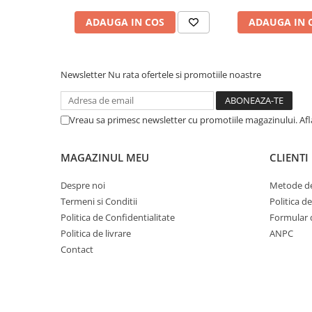
Cuvete bicicleta
ADAUGA IN COS
ADAUGA IN 
Furci bicicleta
Cabluri si camasi
Frana bicicleta
Newsletter
Nu rata ofertele si promotiile noastre
Placute frana bicicleta
Discuri frana bicicleta
Vreau sa primesc newsletter cu promotiile magazinului. Af
Saboti frana bicicleta
Adaptoare frana bicicleta
MAGAZINUL MEU
CLIENTI
Frane pe disc
Frane pe janta
Despre noi
Metode de
Accesorii frane bicicleta
Termeni si Conditii
Politica d
Politica de Confidentialitate
Formular 
Roti bicicleta
Politica de livrare
ANPC
Spite
Contact
Butuci
Accesorii butuci
Roti
Jante bicicleta