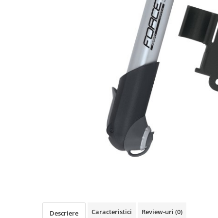
Accesorii biciclete
Scaun bicicleta copii
Chei si scule bicicleta
Portbagaj bicicleta
Antifurt bicicleta
Cosuri bicicleta
Pompa bicicleta
Produse intretinere bicicleta
Accesorii biciclete copii
Claxon bicicleta
Bidoane si suporti bicicleta
Suport telefon bicicleta
Oglinzi bicicleta
Cricuri bicicleta
Caracteristici
Review-uri
(0)
Descriere