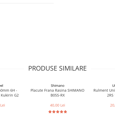
PRODUSE SIMILARE
el
Shimano
U
160mm 6H -
Placute Frana Rasina SHIMANO
Rulment Uni
 Kukirin G2
B05S-RX
2RS 
Lei
40,00 Lei
20