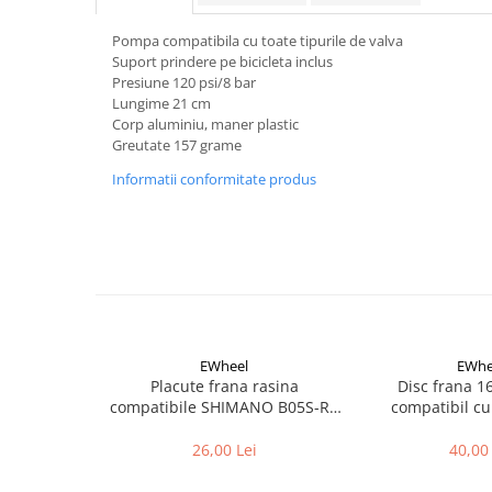
Aparatori noroi bicicleta
Suport bicicleta
Pompa compatibila cu toate tipurile de valva
Suport prindere pe bicicleta inclus
Lumini bicicleta
Presiune 120 psi/8 bar
Lungime 21 cm
Computer bicicleta
Corp aluminiu, maner plastic
Greutate 157 grame
Piese biciclete
Informatii conformitate produs
Anvelopa bicicleta
Camera bicicleta
Pinioane
Lant bicicleta
Urechi cadru bicicleta
Mansoane si ghidolina
EWheel
EWhe
Placute frana rasina
Disc frana 
Ghidoane bicicleta
compatibile SHIMANO B05S-RX
compatibil cu
(compatibil Kukirin G2/G4 2025)
Pipe ghidon
26,00 Lei
40,00 
Pedale bicicleta