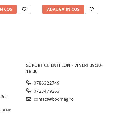
N COS
ADAUGA IN COS
ADAUG
SUPORT CLIENTI
LUNI- VINERI 09:30-
18:00
0786322749
0723479263
 Sc. 4
contact@boomag.ro
RDENI: