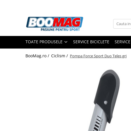
Toate Produsele
Biciclete
TOATE PRODUSELE
SERVICE BICICLETE
SERVICE
Biciclete copii
Biciclete barbati
BooMag.ro /
Ciclism /
Pompa Force Sport Duo Teles gri
Biciclete dama
Biciclete mountain bike (MTB)
Biciclete electrice
Biciclete de oras
Biciclete pliabile
Biciclete de trekking
Biciclete Cursiere, Cyclocross
si Gravel