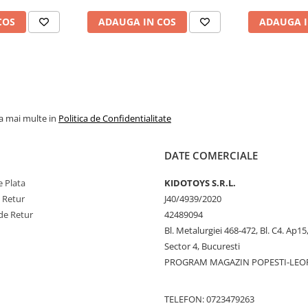
COS
ADAUGA IN COS
ADAUGA I
la mai multe in
Politica de Confidentialitate
DATE COMERCIALE
 Plata
KIDOTOYS S.R.L.
e Retur
J40/4939/2020
de Retur
42489094
Bl. Metalurgiei 468-472, Bl. C4. Ap15,
Sector 4, Bucuresti
PROGRAM MAGAZIN POPESTI-LEO
TELEFON: 0723479263