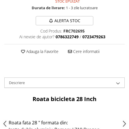
Tija sa bicicleta
STOC EPUIZAT
Aparatori si protectii
Durata de livrare:
1 - 3 zile lucratoare
Sei
Cric
Coliere si cleme sa
ALERTA STOC
Furca
Huse sa
Sisteme de pliere
Cod Produs:
FRC702695
Angrenaje bicicleta
Ai nevoie de ajutor?
0786322749
/
0723479263
Suspensii
Foi angrenaj
Ghidoane
Angrenaj pedalier
Adauga la Favorite
Cere informatii
Rulmenti si suruburi
Butuci pedalieri
Roti
Brat pedalier
Schimbator de viteze bicicleta
Schimbatoare fata
Descriere
Schimbatoare spate
Manete schimbator si frana
Roata bicicleta 28 Inch
Manete frana bicicleta
Manete schimbator bicicleta
Manete mixte frana - schimbator
Roata fata 28 " formata din:
Rulmenti si coronite