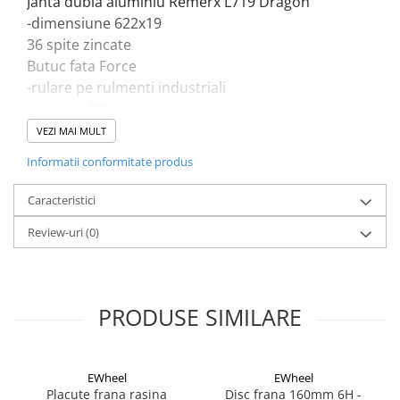
Janta dubla aluminiu Remerx L719 Dragon
-dimensiune 622x19
36 spite zincate
Butuc fata Force
-rulare pe rulmenti industriali
-ax cu piulite
VEZI MAI MULT
Informatii conformitate produs
Caracteristici
Review-uri
(0)
PRODUSE SIMILARE
EWheel
EWheel
Placute frana rasina
Disc frana 160mm 6H -