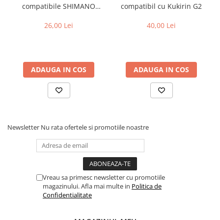
compatibile SHIMANO
compatibil cu Kukirin G2
B05S-RX (compatibil Kukirin
G2/G4 2025)
26,00 Lei
40,00 Lei
ADAUGA IN COS
ADAUGA IN COS
Newsletter
Nu rata ofertele si promotiile noastre
Vreau sa primesc newsletter cu promotiile
magazinului. Afla mai multe in
Politica de
Confidentialitate