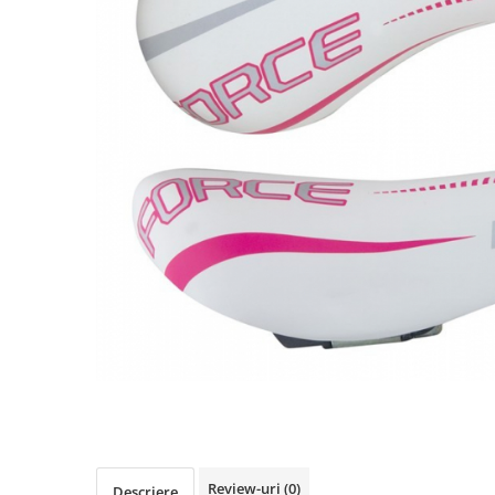
Accesorii biciclete
Scaun bicicleta copii
Chei si scule bicicleta
Portbagaj bicicleta
Antifurt bicicleta
Cosuri bicicleta
Pompa bicicleta
Produse intretinere bicicleta
Accesorii biciclete copii
Claxon bicicleta
Bidoane si suporti bicicleta
Suport telefon bicicleta
Oglinzi bicicleta
Cricuri bicicleta
Review-uri
(0)
Descriere