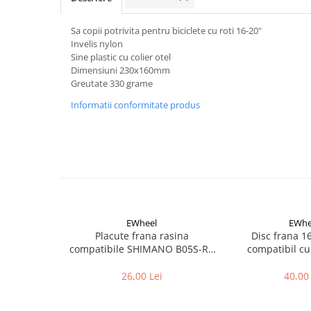
Aparatori noroi bicicleta
Suport bicicleta
Sa copii potrivita pentru biciclete cu roti 16-20"
Invelis nylon
Lumini bicicleta
Sine plastic cu colier otel
Computer bicicleta
Dimensiuni 230x160mm
Greutate 330 grame
Piese biciclete
Informatii conformitate produs
Anvelopa bicicleta
Camera bicicleta
Pinioane
Lant bicicleta
Urechi cadru bicicleta
EWheel
EWhe
Mansoane si ghidolina
Placute frana rasina
Disc frana 
compatibile SHIMANO B05S-RX
compatibil cu
Ghidoane bicicleta
(compatibil Kukirin G2/G4 2025)
Pipe ghidon
26,00 Lei
40,00 
Pedale bicicleta