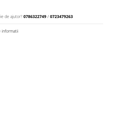
ie de ajutor?
0786322749
/
0723479263
informatii