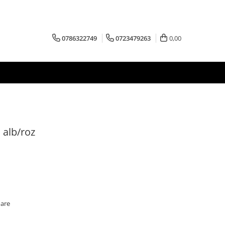
0786322749
0723479263
0,00
l alb/roz
oare