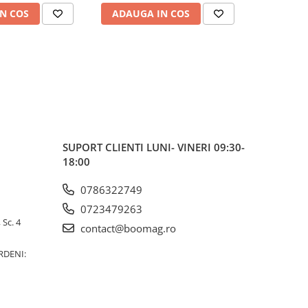
N COS
ADAUGA IN COS
ADAUG
SUPORT CLIENTI
LUNI- VINERI 09:30-
18:00
0786322749
0723479263
 Sc. 4
contact@boomag.ro
RDENI: