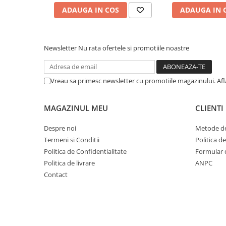
Cuvete bicicleta
ADAUGA IN COS
ADAUGA IN 
Furci bicicleta
Cabluri si camasi
Newsletter
Nu rata ofertele si promotiile noastre
Frana bicicleta
Placute frana bicicleta
Discuri frana bicicleta
Vreau sa primesc newsletter cu promotiile magazinului. Af
Saboti frana bicicleta
Adaptoare frana bicicleta
MAGAZINUL MEU
CLIENTI
Frane pe disc
Despre noi
Metode de
Frane pe janta
Termeni si Conditii
Politica d
Accesorii frane bicicleta
Politica de Confidentialitate
Formular 
Roti bicicleta
Politica de livrare
ANPC
Spite
Contact
Butuci
Accesorii butuci
Roti
Jante bicicleta