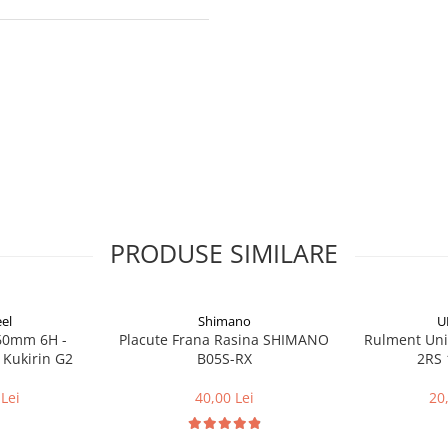
PRODUSE SIMILARE
el
Shimano
U
160mm 6H -
Placute Frana Rasina SHIMANO
Rulment Uni
 Kukirin G2
B05S-RX
2RS 
Lei
40,00 Lei
20