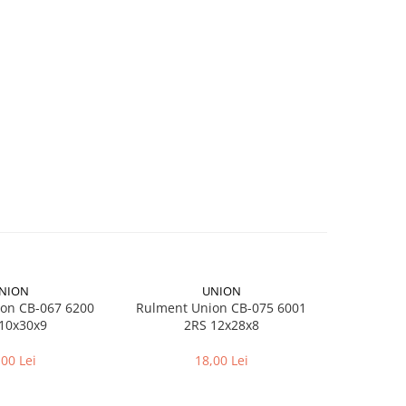
NION
UNION
on CB-067 6200
Rulment Union CB-075 6001
Ad
10x30x9
2RS 12x28x8
Dunlop
,00 Lei
18,00 Lei