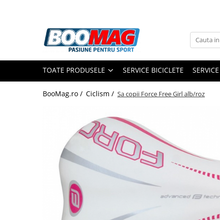
Toate Produsele
Biciclete
TOATE PRODUSELE
SERVICE BICICLETE
SERVICE
Biciclete copii
Biciclete barbati
BooMag.ro /
Ciclism /
Sa copii Force Free Girl alb/roz
Biciclete dama
Biciclete mountain bike (MTB)
Biciclete electrice
Biciclete de oras
Biciclete pliabile
Biciclete de trekking
Biciclete Cursiere, Cyclocross
si Gravel