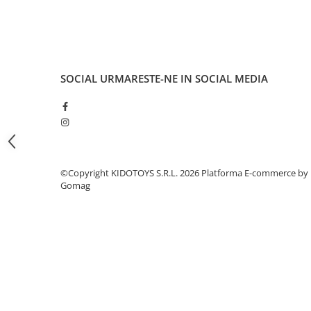
Fond de janta
Sei si tija sa bicicleta
Tija sa bicicleta
Sei
SOCIAL
URMARESTE-NE IN SOCIAL MEDIA
Coliere si cleme sa
Huse sa
Angrenaje bicicleta
Foi angrenaj
Angrenaj pedalier
©Copyright KIDOTOYS S.R.L. 2026
Platforma E-commerce by
Gomag
Butuci pedalieri
Brat pedalier
Schimbator de viteze bicicleta
Schimbatoare fata
Schimbatoare spate
Manete schimbator si frana
Manete frana bicicleta