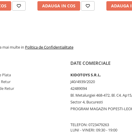
COS
ADAUGA IN COS
ADAUGA I
la mai multe in
Politica de Confidentialitate
DATE COMERCIALE
 Plata
KIDOTOYS S.R.L.
e Retur
J40/4939/2020
de Retur
42489094
Bl. Metalurgiei 468-472, Bl. C4. Ap15,
Sector 4, Bucuresti
PROGRAM MAGAZIN POPESTI-LEO
TELEFON: 0723479263
LUNI - VINERI: 09:30 - 19:00