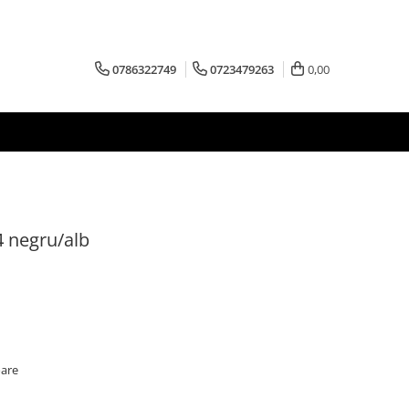
0786322749
0723479263
0,00
4 negru/alb
oare