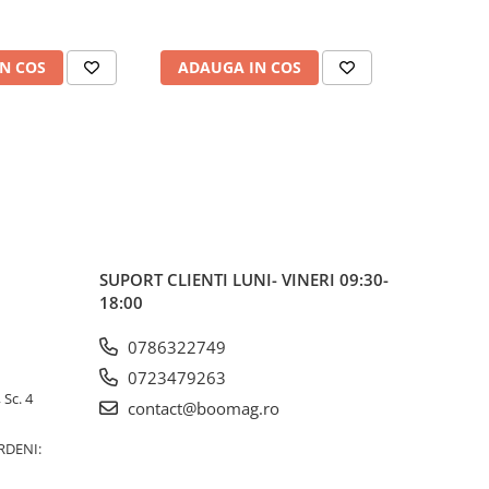
N COS
ADAUGA IN COS
ADAUG
SUPORT CLIENTI
LUNI- VINERI 09:30-
18:00
0786322749
0723479263
 Sc. 4
contact@boomag.ro
RDENI: