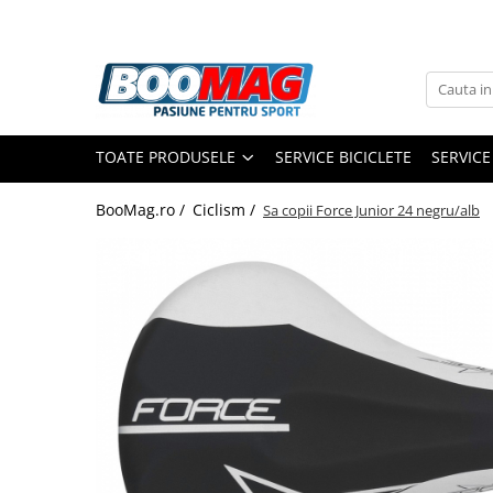
Toate Produsele
Biciclete
TOATE PRODUSELE
SERVICE BICICLETE
SERVICE
Biciclete copii
Biciclete barbati
BooMag.ro /
Ciclism /
Sa copii Force Junior 24 negru/alb
Biciclete dama
Biciclete mountain bike (MTB)
Biciclete electrice
Biciclete de oras
Biciclete pliabile
Biciclete de trekking
Biciclete Cursiere, Cyclocross
si Gravel