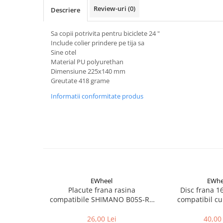
Aparatori noroi bicicleta
Review-uri
(0)
Descriere
Suport bicicleta
Sa copii potrivita pentru biciclete 24 "
Lumini bicicleta
Include colier prindere pe tija sa
Computer bicicleta
Sine otel
Material PU polyurethan
Dimensiune 225x140 mm
Piese biciclete
Greutate 418 grame
Anvelopa bicicleta
Informatii conformitate produs
Camera bicicleta
Pinioane
Lant bicicleta
Urechi cadru bicicleta
Mansoane si ghidolina
Ghidoane bicicleta
EWheel
EWhe
Placute frana rasina
Disc frana 
Pipe ghidon
compatibile SHIMANO B05S-RX
compatibil cu
(compatibil Kukirin G2/G4 2025)
Pedale bicicleta
26,00 Lei
40,00 