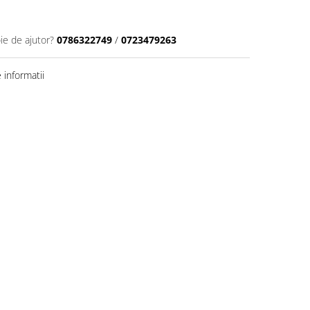
ie de ajutor?
0786322749
/
0723479263
informatii