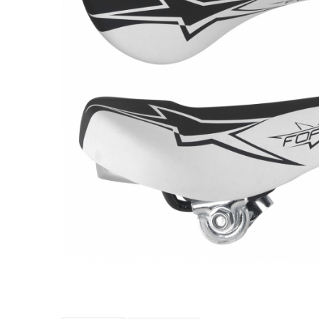
Accesorii biciclete
Scaun bicicleta copii
Chei si scule bicicleta
Portbagaj bicicleta
Antifurt bicicleta
Cosuri bicicleta
Pompa bicicleta
Produse intretinere bicicleta
Accesorii biciclete copii
Claxon bicicleta
Bidoane si suporti bicicleta
Suport telefon bicicleta
Oglinzi bicicleta
Cricuri bicicleta