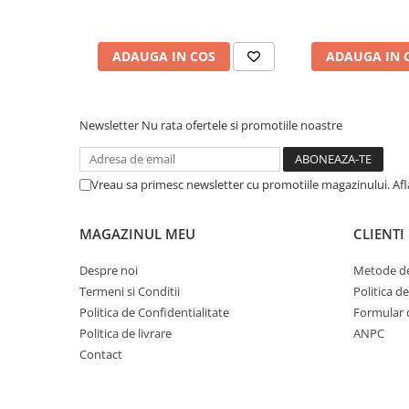
Cuvete bicicleta
Furci bicicleta
ADAUGA IN COS
ADAUGA IN 
Cabluri si camasi
Frana bicicleta
Placute frana bicicleta
Newsletter
Nu rata ofertele si promotiile noastre
Discuri frana bicicleta
Saboti frana bicicleta
Vreau sa primesc newsletter cu promotiile magazinului. Af
Adaptoare frana bicicleta
Frane pe disc
MAGAZINUL MEU
CLIENTI
Frane pe janta
Accesorii frane bicicleta
Despre noi
Metode de
Roti bicicleta
Termeni si Conditii
Politica d
Politica de Confidentialitate
Formular 
Spite
Politica de livrare
ANPC
Butuci
Contact
Accesorii butuci
Roti
Jante bicicleta