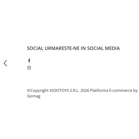
Fond de janta
Sei si tija sa bicicleta
Tija sa bicicleta
Sei
Coliere si cleme sa
SOCIAL
URMARESTE-NE IN SOCIAL MEDIA
Huse sa
Angrenaje bicicleta
Foi angrenaj
Angrenaj pedalier
Butuci pedalieri
©Copyright KIDOTOYS S.R.L. 2026
Platforma E-commerce by
Brat pedalier
Gomag
Schimbator de viteze bicicleta
Schimbatoare fata
Schimbatoare spate
Manete schimbator si frana
Manete frana bicicleta