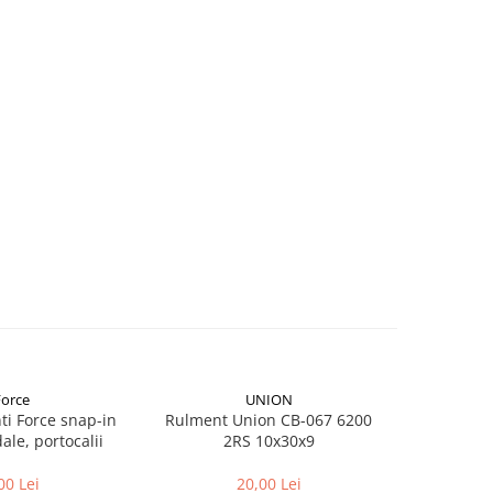
Force
UNION
nti Force snap-in
Rulment Union CB-067 6200
Rulment 
le, portocalii
2RS 10x30x9
2
00 Lei
20,00 Lei