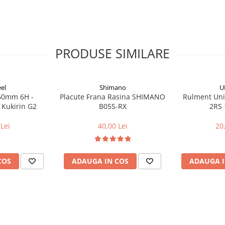
PRODUSE SIMILARE
el
Shimano
U
160mm 6H -
Placute Frana Rasina SHIMANO
Rulment Uni
 Kukirin G2
B05S-RX
2RS 
Lei
40,00 Lei
20
COS
ADAUGA IN COS
ADAUGA I