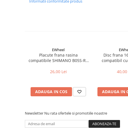
Informatii conformitate produs
Aparatori noroi bicicleta
Suport bicicleta
Lumini bicicleta
Computer bicicleta
Piese biciclete
EWheel
EWhe
Anvelopa bicicleta
Placute frana rasina
Disc frana 
Camera bicicleta
compatibile SHIMANO B05S-RX
compatibil cu
(compatibil Kukirin G2/G4 2025)
Pinioane
26,00 Lei
40,00 
Lant bicicleta
Urechi cadru bicicleta
ADAUGA IN COS
ADAUGA IN 
Mansoane si ghidolina
Ghidoane bicicleta
Pipe ghidon
Newsletter
Nu rata ofertele si promotiile noastre
Pedale bicicleta