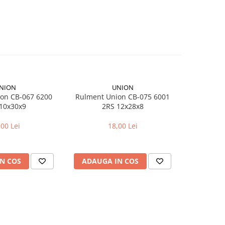
NION
UNION
on CB-067 6200
Rulment Union CB-075 6001
Ad
10x30x9
2RS 12x28x8
Dunlop
,00 Lei
18,00 Lei
N COS
ADAUGA IN COS
ADAUG