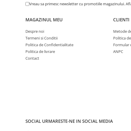
Cuvete bicicleta
Vreau sa primesc newsletter cu promotiile magazinului. Af
Furci bicicleta
MAGAZINUL MEU
CLIENTI
Cabluri si camasi
Frana bicicleta
Despre noi
Metode de
Placute frana bicicleta
Termeni si Conditii
Politica d
Politica de Confidentialitate
Formular 
Discuri frana bicicleta
Politica de livrare
ANPC
Saboti frana bicicleta
Contact
Adaptoare frana bicicleta
Frane pe disc
Frane pe janta
Accesorii frane bicicleta
Roti bicicleta
Spite
Butuci
Accesorii butuci
SOCIAL
URMARESTE-NE IN SOCIAL MEDIA
Roti
Jante bicicleta