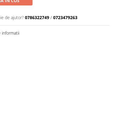
A IN COS
ie de ajutor?
0786322749
/
0723479263
informatii