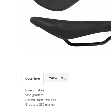
Accesorii biciclete
Scaun bicicleta copii
Chei si scule bicicleta
Portbagaj bicicleta
Antifurt bicicleta
Cosuri bicicleta
Pompa bicicleta
Produse intretinere bicicleta
Accesorii biciclete copii
Claxon bicicleta
Review-uri
(0)
Descriere
Bidoane si suporti bicicleta
Suport telefon bicicleta
Invelis nylon
Sine gradate
Oglinzi bicicleta
Dimensiune 269x144 mm
Greutate 280 grame
Cricuri bicicleta