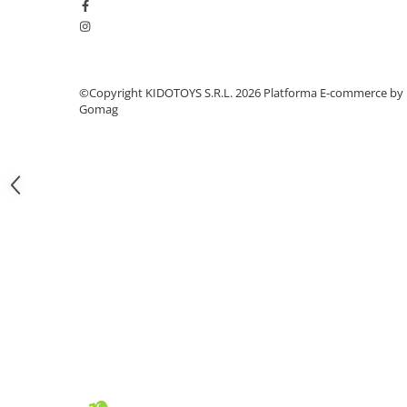
Fond de janta
Sei si tija sa bicicleta
Tija sa bicicleta
©Copyright KIDOTOYS S.R.L. 2026
Platforma E-commerce by
Sei
Gomag
Coliere si cleme sa
Huse sa
Angrenaje bicicleta
Foi angrenaj
Angrenaj pedalier
Butuci pedalieri
Brat pedalier
Schimbator de viteze bicicleta
Schimbatoare fata
Schimbatoare spate
Manete schimbator si frana
Manete frana bicicleta