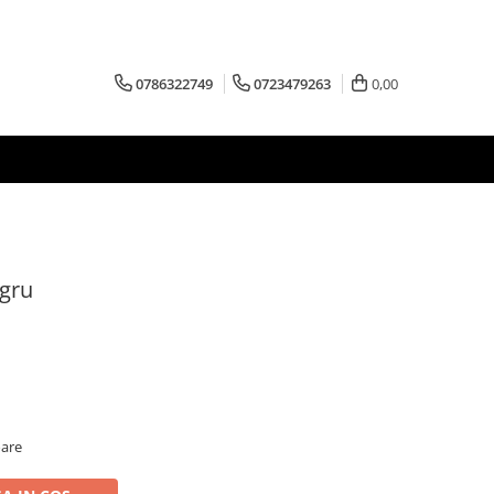
0786322749
0723479263
0,00
egru
oare