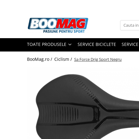
Toate Produsele
Biciclete
TOATE PRODUSELE
SERVICE BICICLETE
SERVICE
Biciclete copii
Biciclete barbati
BooMag.ro /
Ciclism /
Sa Force Drig Sport Negru
Biciclete dama
Biciclete mountain bike (MTB)
Biciclete electrice
Biciclete de oras
Biciclete pliabile
Biciclete de trekking
Biciclete Cursiere, Cyclocross
si Gravel