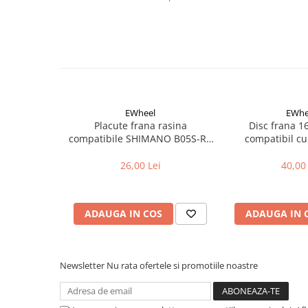
Aparatori noroi bicicleta
Suport bicicleta
Lumini bicicleta
Computer bicicleta
Piese biciclete
EWheel
EWhe
Anvelopa bicicleta
Placute frana rasina
Disc frana 
compatibile SHIMANO B05S-RX
compatibil cu
Camera bicicleta
(compatibil Kukirin G2/G4 2025)
Pinioane
26,00 Lei
40,00 
Lant bicicleta
Urechi cadru bicicleta
ADAUGA IN COS
ADAUGA IN 
Mansoane si ghidolina
Ghidoane bicicleta
Newsletter
Nu rata ofertele si promotiile noastre
Pipe ghidon
Pedale bicicleta