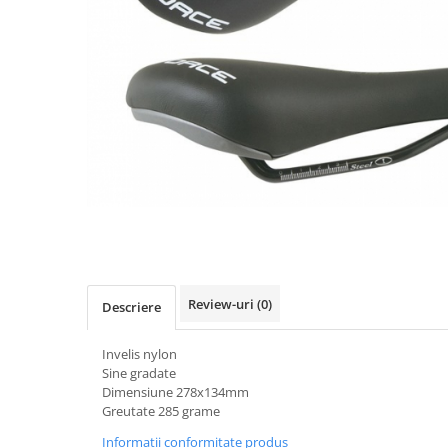
Accesorii biciclete
Scaun bicicleta copii
Chei si scule bicicleta
Portbagaj bicicleta
Antifurt bicicleta
Cosuri bicicleta
Pompa bicicleta
Produse intretinere bicicleta
Accesorii biciclete copii
Claxon bicicleta
Review-uri
(0)
Descriere
Bidoane si suporti bicicleta
Invelis nylon
Suport telefon bicicleta
Sine gradate
Oglinzi bicicleta
Dimensiune 278x134mm
Greutate 285 grame
Cricuri bicicleta
Informatii conformitate produs