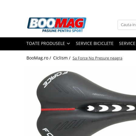
Toate Produsele
Biciclete
TOATE PRODUSELE
SERVICE BICICLETE
SERVICE
Biciclete copii
Biciclete barbati
BooMag.ro /
Ciclism /
Sa Force No Presure neagra
Biciclete dama
Biciclete mountain bike (MTB)
Biciclete electrice
Biciclete de oras
Biciclete pliabile
Biciclete de trekking
Biciclete Cursiere, Cyclocross
si Gravel