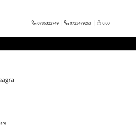
0786322749
0723479263
0,00
eagra
oare