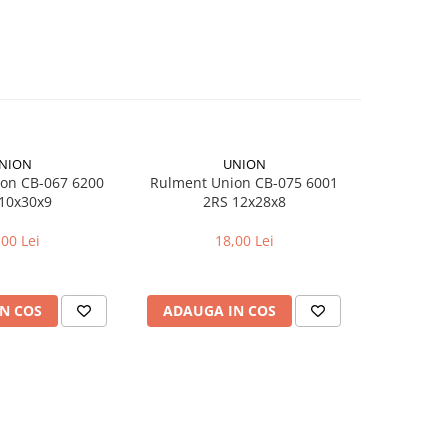
NION
UNION
on CB-067 6200
Rulment Union CB-075 6001
Ad
10x30x9
2RS 12x28x8
Dunlop
,00 Lei
18,00 Lei
N COS
ADAUGA IN COS
ADAUG