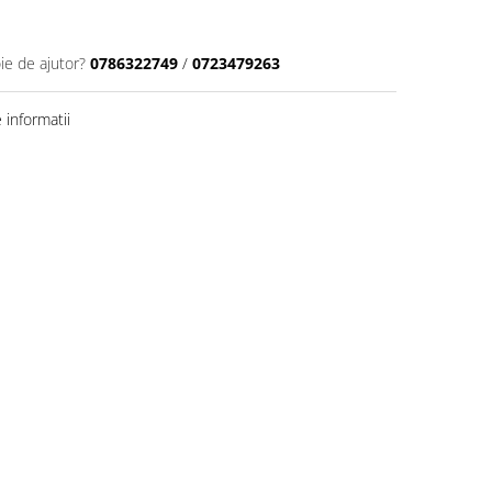
ie de ajutor?
0786322749
/
0723479263
informatii