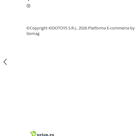
Fond de janta
Sei si tija sa bicicleta
Tija sa bicicleta
©Copyright KIDOTOYS S.R.L. 2026
Platforma E-commerce by
Sei
Gomag
Coliere si cleme sa
Huse sa
Angrenaje bicicleta
Foi angrenaj
Angrenaj pedalier
Butuci pedalieri
Brat pedalier
Schimbator de viteze bicicleta
Schimbatoare fata
Schimbatoare spate
Manete schimbator si frana
Manete frana bicicleta