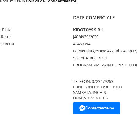
la mai multe in
Politica de Confidentialitate
DATE COMERCIALE
 Plata
KIDOTOYS S.R.L.
e Retur
J40/4939/2020
de Retur
42489094
Bl. Metalurgiei 468-472, Bl. C4. Ap15,
Sector 4, Bucuresti
PROGRAM MAGAZIN POPESTI-LEO
TELEFON: 0723479263
LUNI - VINERI: 09:30 - 19:00
SAMBATA: INCHIS
DUMINICA: INCHIS
Contacteaza-ne