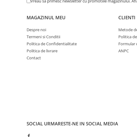
Vreau sa primesc newsletter cu promotiile magazinului. Af
Cuvete bicicleta
Furci bicicleta
MAGAZINUL MEU
CLIENTI
Cabluri si camasi
Despre noi
Metode de
Frana bicicleta
Termeni si Conditii
Politica d
Placute frana bicicleta
Politica de Confidentialitate
Formular 
Discuri frana bicicleta
Politica de livrare
ANPC
Saboti frana bicicleta
Contact
Adaptoare frana bicicleta
Frane pe disc
Frane pe janta
Accesorii frane bicicleta
Roti bicicleta
Spite
Butuci
Accesorii butuci
SOCIAL
URMARESTE-NE IN SOCIAL MEDIA
Roti
Jante bicicleta