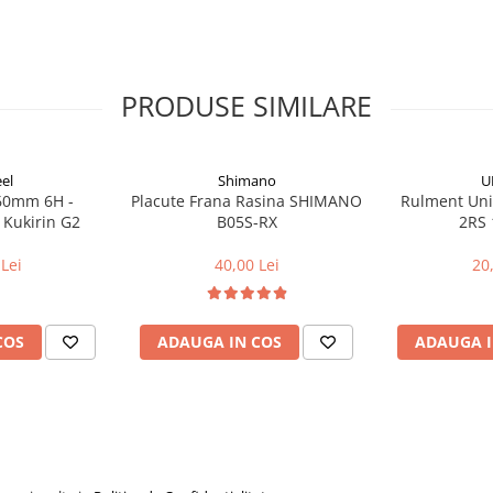
PRODUSE SIMILARE
el
Shimano
U
160mm 6H -
Placute Frana Rasina SHIMANO
Rulment Uni
 Kukirin G2
B05S-RX
2RS 
Lei
40,00 Lei
20
COS
ADAUGA IN COS
ADAUGA I