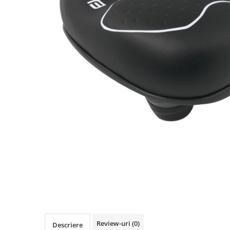
Accesorii biciclete
Scaun bicicleta copii
Chei si scule bicicleta
Portbagaj bicicleta
Antifurt bicicleta
Cosuri bicicleta
Pompa bicicleta
Produse intretinere bicicleta
Accesorii biciclete copii
Claxon bicicleta
Bidoane si suporti bicicleta
Suport telefon bicicleta
Oglinzi bicicleta
Cricuri bicicleta
Review-uri
(0)
Descriere