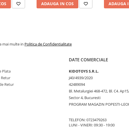
COS
ADAUGA IN COS
ADAUGA I
la mai multe in
Politica de Confidentialitate
DATE COMERCIALE
 Plata
KIDOTOYS S.R.L.
e Retur
J40/4939/2020
de Retur
42489094
Bl. Metalurgiei 468-472, Bl. C4. Ap15,
Sector 4, Bucuresti
PROGRAM MAGAZIN POPESTI-LEO
TELEFON: 0723479263
LUNI - VINERI: 09:30 - 19:00