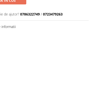
A IN COS
ie de ajutor?
0786322749
/
0723479263
informatii