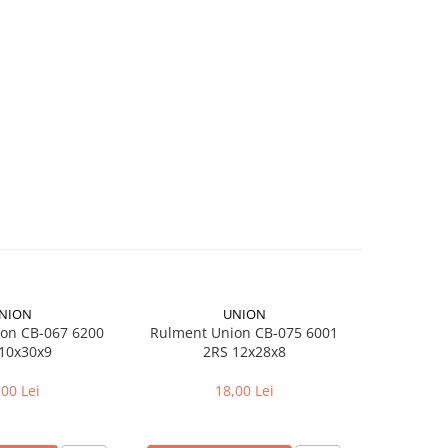
NION
UNION
on CB-067 6200
Rulment Union CB-075 6001
Camera bici
10x30x9
2RS 12x28x8
pentr
,00 Lei
18,00 Lei