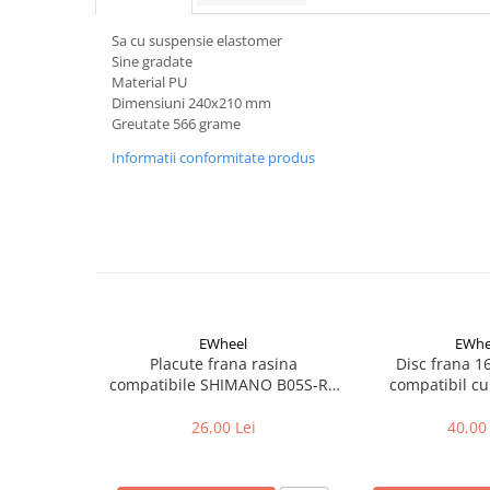
Aparatori noroi bicicleta
Suport bicicleta
Sa cu suspensie elastomer
Sine gradate
Lumini bicicleta
Material PU
Dimensiuni 240x210 mm
Computer bicicleta
Greutate 566 grame
Informatii conformitate produs
Piese biciclete
Anvelopa bicicleta
Camera bicicleta
Pinioane
Lant bicicleta
Urechi cadru bicicleta
EWheel
EWhe
Mansoane si ghidolina
Placute frana rasina
Disc frana 
compatibile SHIMANO B05S-RX
compatibil cu
Ghidoane bicicleta
(compatibil Kukirin G2/G4 2025)
26,00 Lei
40,00 
Pipe ghidon
Pedale bicicleta