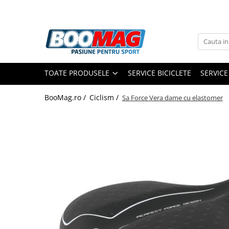
Toate Produsele
Biciclete
TOATE PRODUSELE
SERVICE BICICLETE
SERVICE
Biciclete copii
Biciclete barbati
BooMag.ro /
Ciclism /
Sa Force Vera dame cu elastomer
Biciclete dama
Biciclete mountain bike (MTB)
Biciclete electrice
Biciclete de oras
Biciclete pliabile
Biciclete de trekking
Biciclete Cursiere, Cyclocross
si Gravel