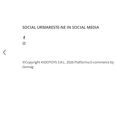
Fond de janta
Sei si tija sa bicicleta
Tija sa bicicleta
SOCIAL
URMARESTE-NE IN SOCIAL MEDIA
Sei
Coliere si cleme sa
Huse sa
Angrenaje bicicleta
Foi angrenaj
©Copyright KIDOTOYS S.R.L. 2026
Platforma E-commerce by
Angrenaj pedalier
Gomag
Butuci pedalieri
Brat pedalier
Schimbator de viteze bicicleta
Schimbatoare fata
Schimbatoare spate
Manete schimbator si frana
Manete frana bicicleta