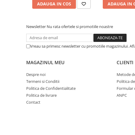
Cuvete bicicleta
ADAUGA IN COS
ADAUGA IN 
Furci bicicleta
Cabluri si camasi
Newsletter
Nu rata ofertele si promotiile noastre
Frana bicicleta
Placute frana bicicleta
Vreau sa primesc newsletter cu promotiile magazinului. Af
Discuri frana bicicleta
Saboti frana bicicleta
MAGAZINUL MEU
CLIENTI
Adaptoare frana bicicleta
Frane pe disc
Despre noi
Metode de
Frane pe janta
Termeni si Conditii
Politica d
Accesorii frane bicicleta
Politica de Confidentialitate
Formular 
Roti bicicleta
Politica de livrare
ANPC
Contact
Spite
Butuci
Accesorii butuci
Roti
Jante bicicleta