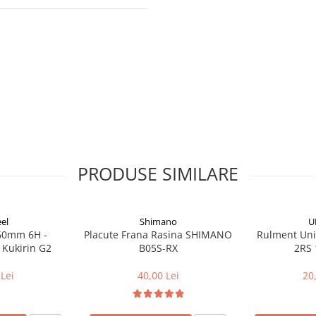
PRODUSE SIMILARE
el
Shimano
U
160mm 6H -
Placute Frana Rasina SHIMANO
Rulment Uni
 Kukirin G2
B05S-RX
2RS 
Lei
40,00 Lei
20