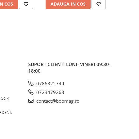
N COS
ADAUGA IN COS
ADAUG
SUPORT CLIENTI
LUNI- VINERI 09:30-
18:00
0786322749
0723479263
 Sc. 4
contact@boomag.ro
RDENI: