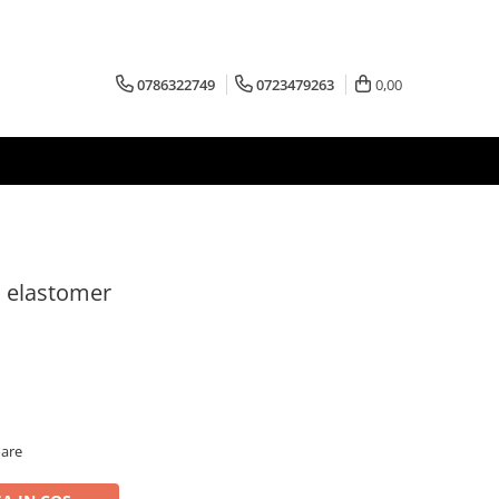
0786322749
0723479263
0,00
u elastomer
oare