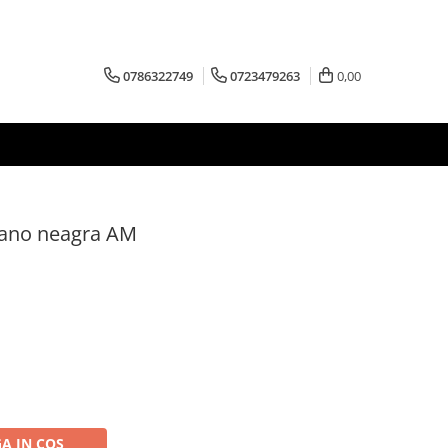
0786322749
0723479263
0,00
gano neagra AM
A IN COS