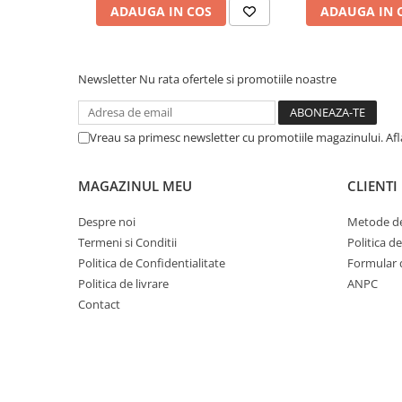
Cuvete bicicleta
ADAUGA IN COS
ADAUGA IN 
Furci bicicleta
Cabluri si camasi
Newsletter
Nu rata ofertele si promotiile noastre
Frana bicicleta
Placute frana bicicleta
Vreau sa primesc newsletter cu promotiile magazinului. Af
Discuri frana bicicleta
Saboti frana bicicleta
MAGAZINUL MEU
CLIENTI
Adaptoare frana bicicleta
Frane pe disc
Despre noi
Metode de
Frane pe janta
Termeni si Conditii
Politica d
Accesorii frane bicicleta
Politica de Confidentialitate
Formular 
Roti bicicleta
Politica de livrare
ANPC
Contact
Spite
Butuci
Accesorii butuci
Roti
Jante bicicleta