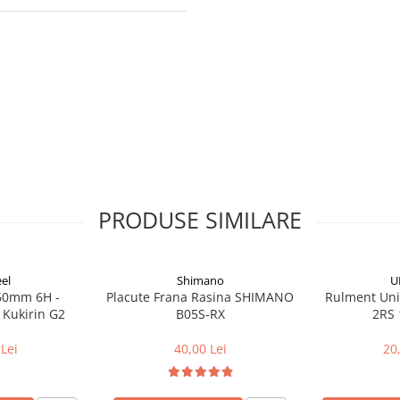
PRODUSE SIMILARE
el
Shimano
U
160mm 6H -
Placute Frana Rasina SHIMANO
Rulment Uni
 Kukirin G2
B05S-RX
2RS 
Lei
40,00 Lei
20