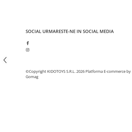
Fond de janta
Sei si tija sa bicicleta
Tija sa bicicleta
SOCIAL
URMARESTE-NE IN SOCIAL MEDIA
Sei
Coliere si cleme sa
Huse sa
Angrenaje bicicleta
Foi angrenaj
©Copyright KIDOTOYS S.R.L. 2026
Platforma E-commerce by
Angrenaj pedalier
Gomag
Butuci pedalieri
Brat pedalier
Schimbator de viteze bicicleta
Schimbatoare fata
Schimbatoare spate
Manete schimbator si frana
Manete frana bicicleta