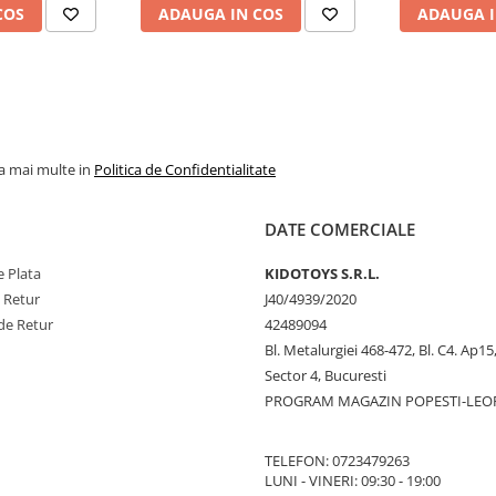
COS
ADAUGA IN COS
ADAUGA I
la mai multe in
Politica de Confidentialitate
DATE COMERCIALE
 Plata
KIDOTOYS S.R.L.
e Retur
J40/4939/2020
de Retur
42489094
Bl. Metalurgiei 468-472, Bl. C4. Ap15,
Sector 4, Bucuresti
PROGRAM MAGAZIN POPESTI-LEO
TELEFON: 0723479263
LUNI - VINERI: 09:30 - 19:00