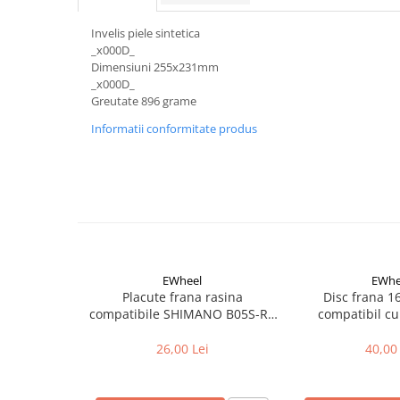
Aparatori noroi bicicleta
Suport bicicleta
Invelis piele sintetica
_x000D_
Lumini bicicleta
Dimensiuni 255x231mm
_x000D_
Computer bicicleta
Greutate 896 grame
Informatii conformitate produs
Piese biciclete
Anvelopa bicicleta
Camera bicicleta
Pinioane
Lant bicicleta
Urechi cadru bicicleta
EWheel
EWhe
Mansoane si ghidolina
Placute frana rasina
Disc frana 
compatibile SHIMANO B05S-RX
compatibil cu
Ghidoane bicicleta
(compatibil Kukirin G2/G4 2025)
26,00 Lei
40,00 
Pipe ghidon
Pedale bicicleta