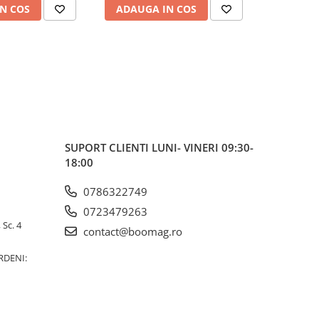
N COS
ADAUGA IN COS
ADAUG
SUPORT CLIENTI
LUNI- VINERI 09:30-
18:00
0786322749
0723479263
 Sc. 4
contact@boomag.ro
RDENI: