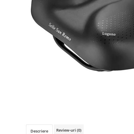
Accesorii biciclete
Scaun bicicleta copii
Chei si scule bicicleta
Portbagaj bicicleta
Antifurt bicicleta
Cosuri bicicleta
Pompa bicicleta
Produse intretinere bicicleta
Accesorii biciclete copii
Claxon bicicleta
Bidoane si suporti bicicleta
Suport telefon bicicleta
Oglinzi bicicleta
Cricuri bicicleta
Review-uri
(0)
Descriere