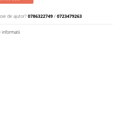
oie de ajutor?
0786322749
/
0723479263
informatii