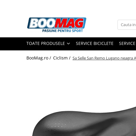
Toate Produsele
Biciclete
TOATE PRODUSELE
SERVICE BICICLETE
SERVICE
Biciclete copii
Biciclete barbati
BooMag.ro /
Ciclism /
Sa Selle San Remo Lugano neagra 
Biciclete dama
Biciclete mountain bike (MTB)
Biciclete electrice
Biciclete de oras
Biciclete pliabile
Biciclete de trekking
Biciclete Cursiere, Cyclocross
si Gravel