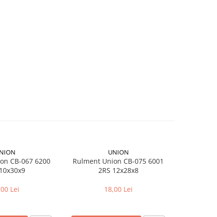
NION
UNION
on CB-067 6200
Rulment Union CB-075 6001
Camera bici
10x30x9
2RS 12x28x8
pentr
,00 Lei
18,00 Lei