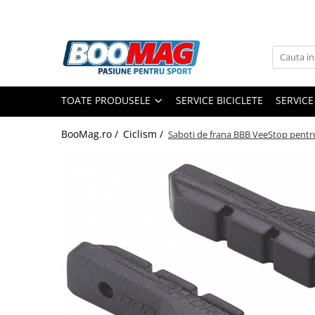
Toate Produsele
Biciclete
TOATE PRODUSELE
SERVICE BICICLETE
SERVICE
Biciclete copii
Biciclete barbati
BooMag.ro /
Ciclism /
Saboti de frana BBB VeeStop pentr
Biciclete dama
Biciclete mountain bike (MTB)
Biciclete electrice
Biciclete de oras
Biciclete pliabile
Biciclete de trekking
Biciclete Cursiere, Cyclocross
si Gravel