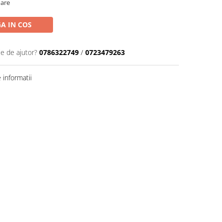
oare
A IN COS
ie de ajutor?
0786322749
/
0723479263
informatii