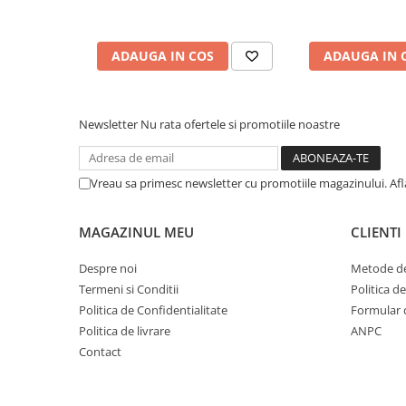
Cuvete bicicleta
Furci bicicleta
ADAUGA IN COS
ADAUGA IN 
Cabluri si camasi
Frana bicicleta
Placute frana bicicleta
Newsletter
Nu rata ofertele si promotiile noastre
Discuri frana bicicleta
Saboti frana bicicleta
Vreau sa primesc newsletter cu promotiile magazinului. Af
Adaptoare frana bicicleta
Frane pe disc
MAGAZINUL MEU
CLIENTI
Frane pe janta
Accesorii frane bicicleta
Despre noi
Metode de
Roti bicicleta
Termeni si Conditii
Politica d
Politica de Confidentialitate
Formular 
Spite
Politica de livrare
ANPC
Butuci
Contact
Accesorii butuci
Roti
Jante bicicleta