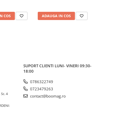
N COS
ADAUGA IN COS
ADAUG
SUPORT CLIENTI
LUNI- VINERI 09:30-
18:00
0786322749
0723479263
 Sc. 4
contact@boomag.ro
RDENI: