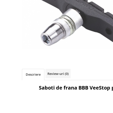
Accesorii biciclete
Scaun bicicleta copii
Chei si scule bicicleta
Portbagaj bicicleta
Antifurt bicicleta
Cosuri bicicleta
Pompa bicicleta
Produse intretinere bicicleta
Accesorii biciclete copii
Review-uri
(0)
Descriere
Claxon bicicleta
Bidoane si suporti bicicleta
Saboti de frana BBB VeeStop 
Suport telefon bicicleta
Oglinzi bicicleta
Cricuri bicicleta