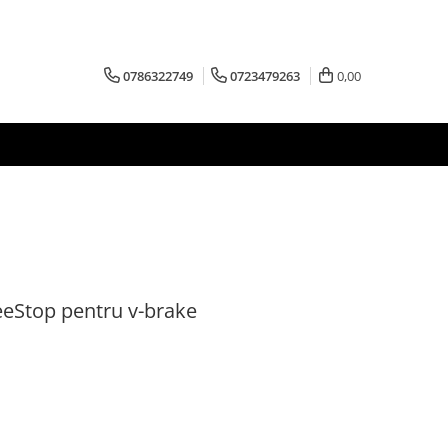
0786322749
0723479263
0,00
eeStop pentru v-brake