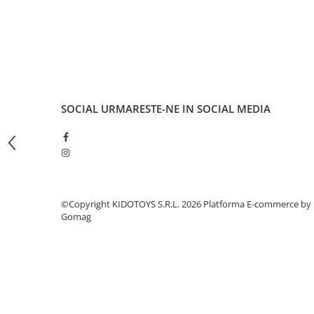
Fond de janta
Sei si tija sa bicicleta
Tija sa bicicleta
Sei
Coliere si cleme sa
SOCIAL
URMARESTE-NE IN SOCIAL MEDIA
Huse sa
Angrenaje bicicleta
Foi angrenaj
Angrenaj pedalier
Butuci pedalieri
©Copyright KIDOTOYS S.R.L. 2026
Platforma E-commerce by
Brat pedalier
Gomag
Schimbator de viteze bicicleta
Schimbatoare fata
Schimbatoare spate
Manete schimbator si frana
Manete frana bicicleta