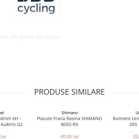
buni din punct de vedere
oate tipurile de deplasari
are in V.
Sabotii de frana
ie speciala care ofera o
Shimano
PRODUSE SIMILARE
el
Shimano
U
160mm 6H -
Placute Frana Rasina SHIMANO
Rulment Uni
 Kukirin G2
B05S-RX
2RS 
Lei
40,00 Lei
20