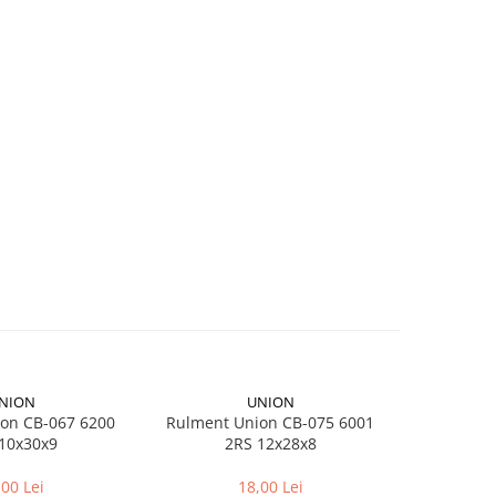
NION
UNION
on CB-067 6200
Rulment Union CB-075 6001
Camera bici
10x30x9
2RS 12x28x8
pentr
,00 Lei
18,00 Lei