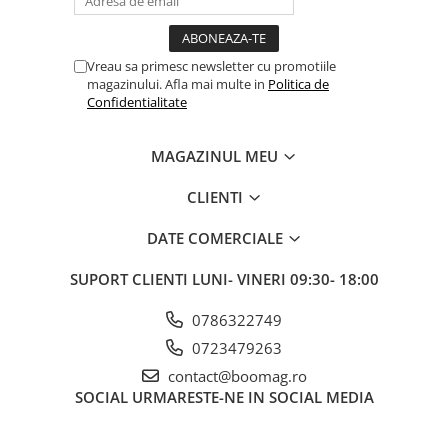
Fond de janta
Sei si tija sa bicicleta
Vreau sa primesc newsletter cu promotiile
Tija sa bicicleta
magazinului. Afla mai multe in
Politica de
Confidentialitate
Sei
Coliere si cleme sa
MAGAZINUL MEU
Huse sa
Angrenaje bicicleta
CLIENTI
Foi angrenaj
DATE COMERCIALE
Angrenaj pedalier
Butuci pedalieri
SUPORT CLIENTI
LUNI- VINERI 09:30- 18:00
Brat pedalier
0786322749
Schimbator de viteze bicicleta
0723479263
Schimbatoare fata
contact@boomag.ro
Schimbatoare spate
SOCIAL
URMARESTE-NE IN SOCIAL MEDIA
Manete schimbator si frana
Manete frana bicicleta