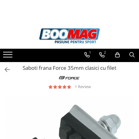
Toate Produsele
Biciclete
Biciclete copii
1
2
Biciclete barbati
Biciclete dama
Saboti frana Force 35mm clasici cu filet
Biciclete mountain bike (MTB)
Biciclete electrice
1 Review
Biciclete de oras
Biciclete pliabile
Biciclete de trekking
Biciclete Cursiere, Cyclocross
si Gravel