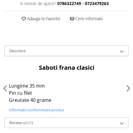
Aparatori noroi bicicleta
Ai nevoie de ajutor?
0786322749
/
0723479263
Suport bicicleta
Adauga la Favorite
Cere informatii
Lumini bicicleta
Computer bicicleta
Piese biciclete
Descriere
Anvelopa bicicleta
Camera bicicleta
Saboti frana clasici
Pinioane
Lant bicicleta
Lungime 35 mm
Urechi cadru bicicleta
Pin cu filet
Mansoane si ghidolina
Greutate 40 grame
Ghidoane bicicleta
Informatii conformitate produs
Pipe ghidon
Review-uri
(1)
Pedale bicicleta