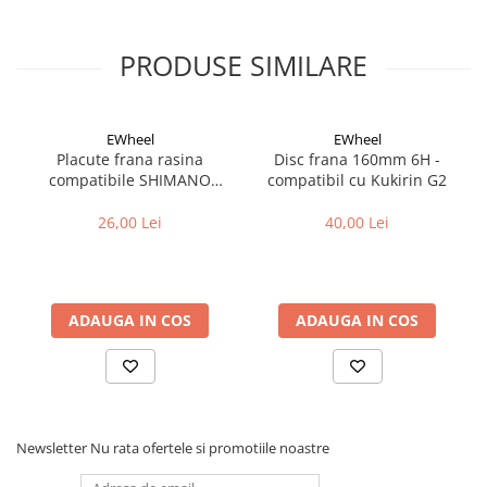
Cuvete bicicleta
Furci bicicleta
PRODUSE SIMILARE
Cabluri si camasi
Frana bicicleta
EWheel
EWheel
Placute frana bicicleta
Placute frana rasina
Disc frana 160mm 6H -
Discuri frana bicicleta
compatibile SHIMANO
compatibil cu Kukirin G2
Saboti frana bicicleta
B05S-RX (compatibil Kukirin
G2/G4 2025)
26,00 Lei
40,00 Lei
Adaptoare frana bicicleta
Frane pe disc
Frane pe janta
Accesorii frane bicicleta
ADAUGA IN COS
ADAUGA IN COS
Roti bicicleta
Spite
Butuci
Accesorii butuci
Newsletter
Nu rata ofertele si promotiile noastre
Roti
Jante bicicleta