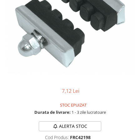
Accesorii biciclete
Scaun bicicleta copii
Chei si scule bicicleta
Portbagaj bicicleta
Antifurt bicicleta
Cosuri bicicleta
Pompa bicicleta
Produse intretinere bicicleta
Accesorii biciclete copii
7,12 Lei
Claxon bicicleta
Bidoane si suporti bicicleta
STOC EPUIZAT
Durata de livrare:
1 - 3 zile lucratoare
Suport telefon bicicleta
Oglinzi bicicleta
ALERTA STOC
Cricuri bicicleta
Cod Produs:
FRC42198