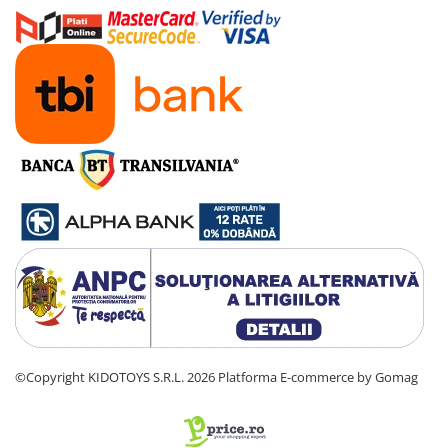
Manete schimbator bicicleta
Manete mixte frana - schimbator
Rulmenti si coronite
Echipament ciclism
Ochelari
Casca bicicleta
Protectii
Sosete
Rucsaci si borsete ciclism
Manusi bicicleta
Pantofi ciclism
Imbracaminte ciclism barbati
©Copyright KIDOTOYS S.R.L. 2026
Platforma E-commerce by Gomag
Imbracaminte ciclism dama
Imbracaminte ciclism copii