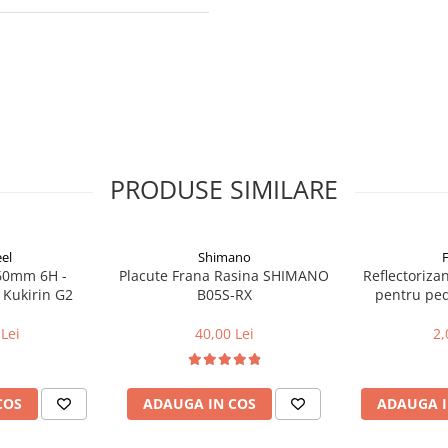
PRODUSE SIMILARE
el
Shimano
160mm 6H -
Placute Frana Rasina SHIMANO
Reflectoriza
 Kukirin G2
B05S-RX
pentru peda
Lei
40,00 Lei
2,
COS
ADAUGA IN COS
ADAUGA I