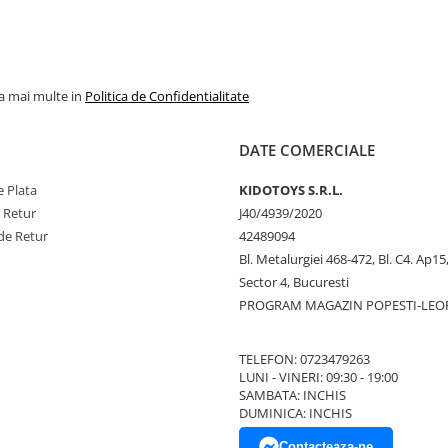
la mai multe in
Politica de Confidentialitate
DATE COMERCIALE
 Plata
KIDOTOYS S.R.L.
e Retur
J40/4939/2020
de Retur
42489094
Bl. Metalurgiei 468-472, Bl. C4. Ap15,
Sector 4, Bucuresti
PROGRAM MAGAZIN POPESTI-LEO
TELEFON: 0723479263
LUNI - VINERI: 09:30 - 19:00
SAMBATA: INCHIS
DUMINICA: INCHIS
Contacteaza-ne