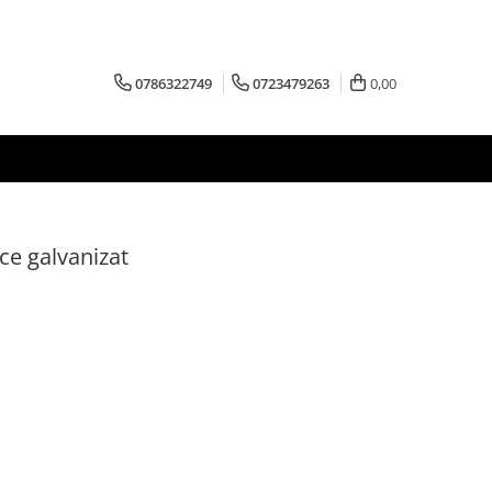
0786322749
0723479263
0,00
ce galvanizat