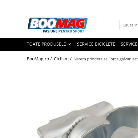
Toate Produsele
Biciclete
TOATE PRODUSELE
SERVICE BICICLETE
SERVICE
Biciclete copii
Biciclete barbati
BooMag.ro /
Ciclism /
Sistem prindere sa Force galvanizat
Biciclete dama
Biciclete mountain bike (MTB)
Biciclete electrice
Biciclete de oras
Biciclete pliabile
Biciclete de trekking
Biciclete Cursiere, Cyclocross
si Gravel