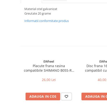
Aparatori noroi bicicleta
Suport bicicleta
Material otel galvanizat
Greutate 20 grame
Lumini bicicleta
Informatii conformitate produs
Computer bicicleta
Piese biciclete
Anvelopa bicicleta
Camera bicicleta
Pinioane
EWheel
EWhe
Lant bicicleta
Placute frana rasina
Disc frana 
compatibile SHIMANO B05S-RX
compatibil cu
Urechi cadru bicicleta
(compatibil Kukirin G2/G4 2025)
Mansoane si ghidolina
26,00 Lei
40,00 
Ghidoane bicicleta
Pipe ghidon
ADAUGA IN COS
ADAUGA IN 
Pedale bicicleta