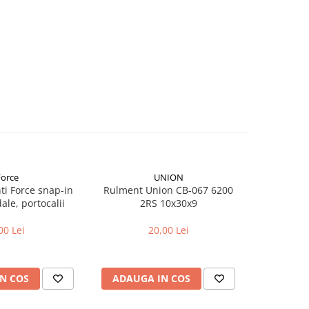
Force
UNION
nti Force snap-in
Rulment Union CB-067 6200
Rulment 
le, portocalii
2RS 10x30x9
2
00 Lei
20,00 Lei
N COS
ADAUGA IN COS
ADAUG