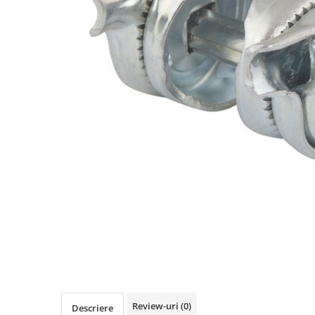
Accesorii biciclete
Scaun bicicleta copii
Chei si scule bicicleta
Portbagaj bicicleta
Antifurt bicicleta
Cosuri bicicleta
Pompa bicicleta
Produse intretinere bicicleta
Accesorii biciclete copii
Claxon bicicleta
Bidoane si suporti bicicleta
Suport telefon bicicleta
Oglinzi bicicleta
Cricuri bicicleta
Review-uri
(0)
Descriere