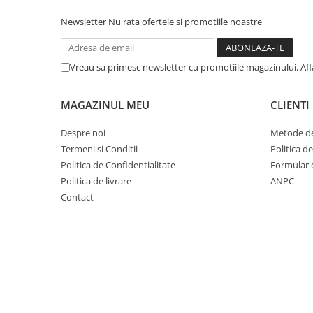
Cuvete bicicleta
Newsletter
Nu rata ofertele si promotiile noastre
Furci bicicleta
Cabluri si camasi
Vreau sa primesc newsletter cu promotiile magazinului. Af
Frana bicicleta
Placute frana bicicleta
MAGAZINUL MEU
CLIENTI
Discuri frana bicicleta
Saboti frana bicicleta
Despre noi
Metode de
Adaptoare frana bicicleta
Termeni si Conditii
Politica d
Frane pe disc
Politica de Confidentialitate
Formular 
Politica de livrare
ANPC
Frane pe janta
Contact
Accesorii frane bicicleta
Roti bicicleta
Spite
Butuci
Accesorii butuci
Roti
Jante bicicleta