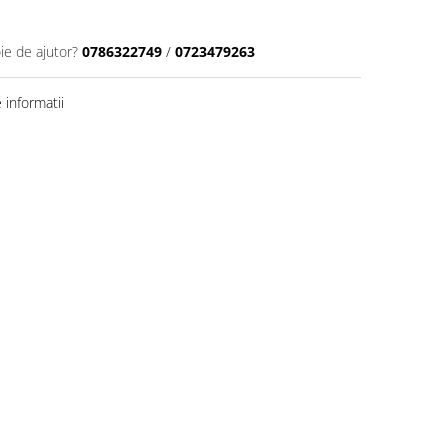
ie de ajutor?
0786322749
/
0723479263
informatii