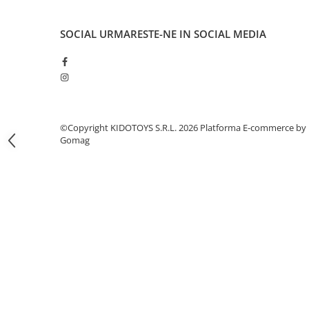
Fond de janta
SOCIAL
URMARESTE-NE IN SOCIAL MEDIA
Sei si tija sa bicicleta
Tija sa bicicleta
Sei
Coliere si cleme sa
Huse sa
©Copyright KIDOTOYS S.R.L. 2026
Platforma E-commerce by
Angrenaje bicicleta
Gomag
Foi angrenaj
Angrenaj pedalier
Butuci pedalieri
Brat pedalier
Schimbator de viteze bicicleta
Schimbatoare fata
Schimbatoare spate
Manete schimbator si frana
Manete frana bicicleta