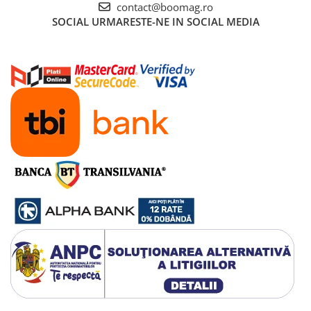
contact@boomag.ro
Manete schimbator bicicleta
SOCIAL
URMARESTE-NE IN SOCIAL MEDIA
Manete mixte frana - schimbator
Rulmenti si coronite
Echipament ciclism
Ochelari
Casca bicicleta
Protectii
Sosete
Rucsaci si borsete ciclism
Manusi bicicleta
Pantofi ciclism
Imbracaminte ciclism barbati
Imbracaminte ciclism dama
Imbracaminte ciclism copii