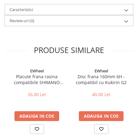
Cuvete bicicleta
Caracteristici
Furci bicicleta
Review-uri
(0)
Cabluri si camasi
Frana bicicleta
Placute frana bicicleta
PRODUSE SIMILARE
Discuri frana bicicleta
Saboti frana bicicleta
Adaptoare frana bicicleta
EWheel
EWheel
Frane pe disc
Placute frana rasina
Disc frana 160mm 6H -
Frane pe janta
compatibile SHIMANO
compatibil cu Kukirin G2
Accesorii frane bicicleta
B05S-RX (compatibil Kukirin
G2/G4 2025)
26,00 Lei
40,00 Lei
Roti bicicleta
Spite
Butuci
ADAUGA IN COS
ADAUGA IN COS
Accesorii butuci
Roti
Jante bicicleta