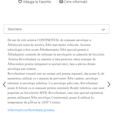
Aparatori noroi bicicleta
Adauga la Favorite
Cere informatii
Suport bicicleta
Lumini bicicleta
Computer bicicleta
Descriere
Piese biciclete
De ani de zile solutia CONTINENTAL de etansare anvelope a
Anvelopa bicicleta
Ã®nlocuit roata de rezerva Ã®n mai multe vehicule. Aceasta
tehnologie a fost acum Ã®mbuntatita Ã®n special pentru a
Camera bicicleta
Ã®ndeplini cerintele de utilizare la anvelopele si camerele de biciclete.
Solutia RevoSealant cu amoniu si fara proteine ofera etansare de
Pinioane
Ã®ncredere pentru intepaturi si taieturi mici, fara a afecta chimic
Lant bicicleta
anvelopa sau camera.
RevoSealant versatil este nu numai util pentru reparatii, dar poate fi, de
Urechi cadru bicicleta
asemenea, utilizat ca o masura de prevenire Ã®n camere, anvelope
Mansoane si ghidolina
tubulare si anvelope tubeless. Cu anvelope adecvate, RevoSealant
poate fi folosit ca si etansant pentru sistemele Ready tubeless, care sunt
Ghidoane bicicleta
populare pe bicicletele MTB. RevoSealant, care este special optimizat
pentru utilizarea Ã®n anvelope Continental, poate fi utilizat la
Pipe ghidon
temperaturi de pÃ¢na la -20Â° Celsius.
Pedale bicicleta
Informatii conformitate produs