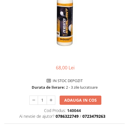
Accesorii biciclete
Scaun bicicleta copii
Chei si scule bicicleta
Portbagaj bicicleta
Antifurt bicicleta
Cosuri bicicleta
Pompa bicicleta
68,00 Lei
Produse intretinere bicicleta
Accesorii biciclete copii
IN STOC DEPOZIT
Claxon bicicleta
Durata de livrare:
2 - 3 zile lucratoare
Bidoane si suporti bicicleta
ADAUGA IN COS
Suport telefon bicicleta
Cod Produs:
140044
Oglinzi bicicleta
Ai nevoie de ajutor?
0786322749
/
0723479263
Cricuri bicicleta