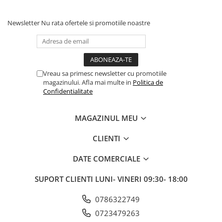
Fond de janta
Newsletter
Nu rata ofertele si promotiile noastre
Sei si tija sa bicicleta
Tija sa bicicleta
Sei
Coliere si cleme sa
Vreau sa primesc newsletter cu promotiile
Huse sa
magazinului. Afla mai multe in
Politica de
Confidentialitate
Angrenaje bicicleta
Foi angrenaj
MAGAZINUL MEU
Angrenaj pedalier
Butuci pedalieri
CLIENTI
Brat pedalier
DATE COMERCIALE
Schimbator de viteze bicicleta
Schimbatoare fata
SUPORT CLIENTI
LUNI- VINERI 09:30- 18:00
Schimbatoare spate
0786322749
Manete schimbator si frana
0723479263
Manete frana bicicleta