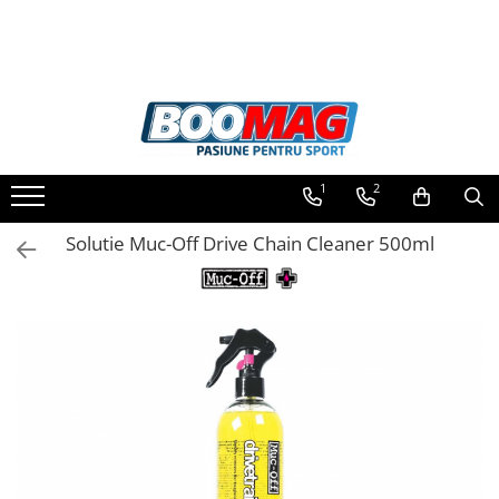
Toate Produsele
Biciclete
Biciclete copii
1
2
Biciclete barbati
Biciclete dama
Solutie Muc-Off Drive Chain Cleaner 500ml
Biciclete mountain bike (MTB)
Biciclete electrice
Biciclete de oras
Biciclete pliabile
Biciclete de trekking
Biciclete Cursiere, Cyclocross
si Gravel