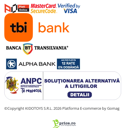
Manete schimbator bicicleta
Manete mixte frana - schimbator
Rulmenti si coronite
Echipament ciclism
Ochelari
Casca bicicleta
Protectii
Sosete
Rucsaci si borsete ciclism
Manusi bicicleta
Pantofi ciclism
Imbracaminte ciclism barbati
©Copyright KIDOTOYS S.R.L. 2026
Platforma E-commerce by Gomag
Imbracaminte ciclism dama
Imbracaminte ciclism copii