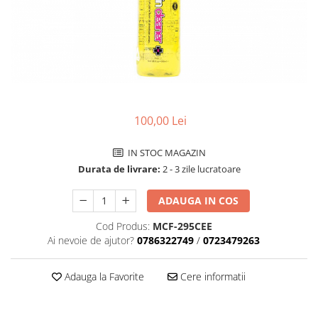
Accesorii biciclete
Scaun bicicleta copii
Chei si scule bicicleta
Portbagaj bicicleta
Antifurt bicicleta
100,00 Lei
Cosuri bicicleta
Pompa bicicleta
IN STOC MAGAZIN
Produse intretinere bicicleta
Durata de livrare:
2 - 3 zile lucratoare
Accesorii biciclete copii
ADAUGA IN COS
Claxon bicicleta
Cod Produs:
MCF-295CEE
Bidoane si suporti bicicleta
Ai nevoie de ajutor?
0786322749
/
0723479263
Suport telefon bicicleta
Adauga la Favorite
Cere informatii
Oglinzi bicicleta
Cricuri bicicleta