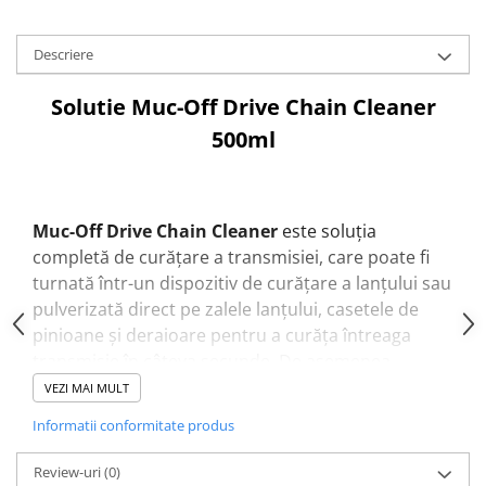
Aparatori noroi bicicleta
Suport bicicleta
Descriere
Lumini bicicleta
Solutie Muc-Off Drive Chain Cleaner
Computer bicicleta
500ml
Piese biciclete
Anvelopa bicicleta
Camera bicicleta
Muc-Off Drive Chain Cleaner
este soluția
completă de curățare a transmisiei, care poate fi
Pinioane
turnată într-un dispozitiv de curățare a lanțului sau
Lant bicicleta
pulverizată direct pe zalele lanțului, casetele de
Urechi cadru bicicleta
pinioane și deraioare pentru a curăța întreaga
Mansoane si ghidolina
transmisie în câteva secunde. De asemenea,
solutia muc-off drive chain cleaner este complet
VEZI MAI MULT
Ghidoane bicicleta
biodegradabila și sigura pentru metal, plastic,
Pipe ghidon
Informatii conformitate produs
cauciuc și garnituri. Nu ați mai văzut niciodată
Pedale bicicleta
rezultate ca acestea.
Review-uri
(0)