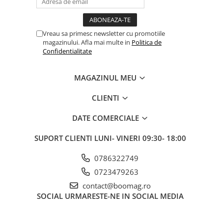
Fond de janta
Sei si tija sa bicicleta
Vreau sa primesc newsletter cu promotiile
Tija sa bicicleta
magazinului. Afla mai multe in
Politica de
Confidentialitate
Sei
Coliere si cleme sa
MAGAZINUL MEU
Huse sa
Angrenaje bicicleta
CLIENTI
Foi angrenaj
DATE COMERCIALE
Angrenaj pedalier
Butuci pedalieri
SUPORT CLIENTI
LUNI- VINERI 09:30- 18:00
Brat pedalier
Schimbator de viteze bicicleta
0786322749
0723479263
Schimbatoare fata
contact@boomag.ro
Schimbatoare spate
SOCIAL
URMARESTE-NE IN SOCIAL MEDIA
Manete schimbator si frana
Manete frana bicicleta