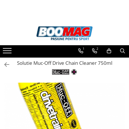
Toate Produsele
Biciclete
Biciclete copii
1
2
Biciclete barbati
Biciclete dama
Solutie Muc-Off Drive Chain Cleaner 750ml
Biciclete mountain bike (MTB)
Biciclete electrice
Biciclete de oras
Biciclete pliabile
Biciclete de trekking
Biciclete Cursiere, Cyclocross
si Gravel