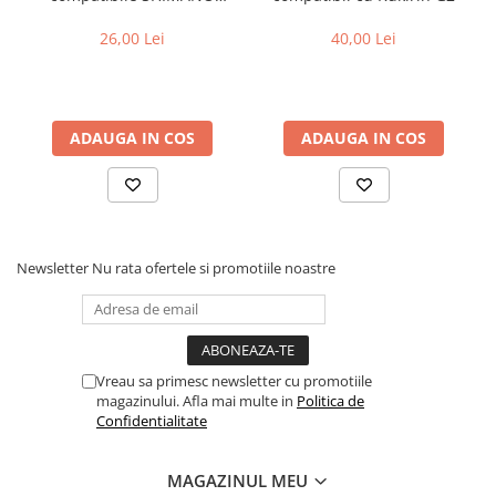
Cuvete bicicleta
B05S-RX (compatibil Kukirin
G2/G4 2025)
26,00 Lei
40,00 Lei
Furci bicicleta
Cabluri si camasi
Frana bicicleta
ADAUGA IN COS
ADAUGA IN COS
Placute frana bicicleta
Discuri frana bicicleta
Saboti frana bicicleta
Adaptoare frana bicicleta
Frane pe disc
Newsletter
Nu rata ofertele si promotiile noastre
Frane pe janta
Accesorii frane bicicleta
Roti bicicleta
Spite
Vreau sa primesc newsletter cu promotiile
magazinului. Afla mai multe in
Politica de
Butuci
Confidentialitate
Accesorii butuci
Roti
MAGAZINUL MEU
Jante bicicleta