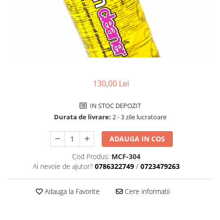
Accesorii biciclete
Scaun bicicleta copii
Chei si scule bicicleta
Portbagaj bicicleta
Antifurt bicicleta
130,00 Lei
Cosuri bicicleta
Pompa bicicleta
IN STOC DEPOZIT
Produse intretinere bicicleta
Durata de livrare:
2 - 3 zile lucratoare
Accesorii biciclete copii
ADAUGA IN COS
Claxon bicicleta
Cod Produs:
MCF-304
Bidoane si suporti bicicleta
Ai nevoie de ajutor?
0786322749
/
0723479263
Suport telefon bicicleta
Adauga la Favorite
Cere informatii
Oglinzi bicicleta
Cricuri bicicleta