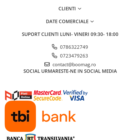
Fond de janta
CLIENTI
Sei si tija sa bicicleta
DATE COMERCIALE
Tija sa bicicleta
Sei
SUPORT CLIENTI
LUNI- VINERI 09:30- 18:00
Coliere si cleme sa
0786322749
Huse sa
0723479263
Angrenaje bicicleta
contact@boomag.ro
Foi angrenaj
SOCIAL
URMARESTE-NE IN SOCIAL MEDIA
Angrenaj pedalier
Butuci pedalieri
Brat pedalier
Schimbator de viteze bicicleta
Schimbatoare fata
Schimbatoare spate
Manete schimbator si frana
Manete frana bicicleta