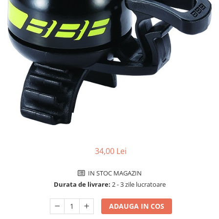
Accesorii biciclete
Scaun bicicleta copii
Chei si scule bicicleta
Portbagaj bicicleta
Antifurt bicicleta
Cosuri bicicleta
Pompa bicicleta
Produse intretinere bicicleta
Accesorii biciclete copii
Claxon bicicleta
34,00 Lei
Bidoane si suporti bicicleta
IN STOC MAGAZIN
Suport telefon bicicleta
Durata de livrare:
2 - 3 zile lucratoare
Oglinzi bicicleta
ADAUGA IN COS
Cricuri bicicleta