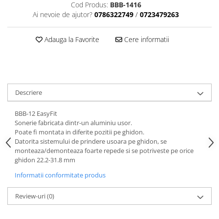
Aparatori noroi bicicleta
Cod Produs:
BBB-1416
Ai nevoie de ajutor?
0786322749
/
0723479263
Suport bicicleta
Lumini bicicleta
Adauga la Favorite
Cere informatii
Computer bicicleta
Piese biciclete
Anvelopa bicicleta
Descriere
Camera bicicleta
BBB-12
EasyFit
Pinioane
Sonerie fabricata dintr-un aluminiu usor.
Lant bicicleta
Poate fi montata in diferite pozitii pe ghidon.
Datorita sistemului de prindere usoara pe ghidon, se
Urechi cadru bicicleta
monteaza/demonteaza foarte repede si se potriveste pe orice
ghidon 22.2-31.8 mm
Mansoane si ghidolina
Informatii conformitate produs
Ghidoane bicicleta
Pipe ghidon
Review-uri
(0)
Pedale bicicleta