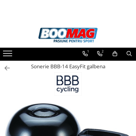
Toate Produsele
Biciclete
Biciclete copii
1
2
Biciclete barbati
Biciclete dama
Sonerie BBB-14 EasyFit galbena
Biciclete mountain bike (MTB)
Biciclete electrice
Biciclete de oras
Biciclete pliabile
Biciclete de trekking
Biciclete Cursiere, Cyclocross
si Gravel