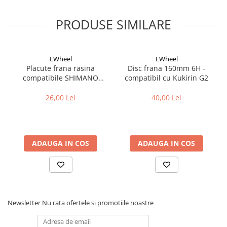
Cuvete bicicleta
Furci bicicleta
PRODUSE SIMILARE
Cabluri si camasi
Frana bicicleta
EWheel
EWheel
Placute frana bicicleta
Placute frana rasina
Disc frana 160mm 6H -
compatibile SHIMANO
compatibil cu Kukirin G2
Discuri frana bicicleta
B05S-RX (compatibil Kukirin
Saboti frana bicicleta
G2/G4 2025)
26,00 Lei
40,00 Lei
Adaptoare frana bicicleta
Frane pe disc
Frane pe janta
ADAUGA IN COS
ADAUGA IN COS
Accesorii frane bicicleta
Roti bicicleta
Spite
Butuci
Accesorii butuci
Newsletter
Nu rata ofertele si promotiile noastre
Roti
Jante bicicleta