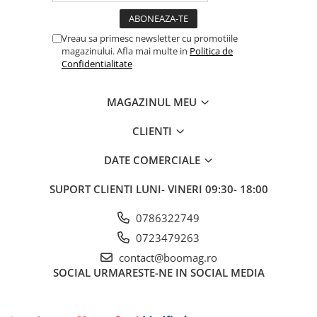
Fond de janta
Sei si tija sa bicicleta
Vreau sa primesc newsletter cu promotiile
magazinului. Afla mai multe in
Politica de
Tija sa bicicleta
Confidentialitate
Sei
Coliere si cleme sa
MAGAZINUL MEU
Huse sa
CLIENTI
Angrenaje bicicleta
Foi angrenaj
DATE COMERCIALE
Angrenaj pedalier
SUPORT CLIENTI
LUNI- VINERI 09:30- 18:00
Butuci pedalieri
Brat pedalier
0786322749
Schimbator de viteze bicicleta
0723479263
Schimbatoare fata
contact@boomag.ro
Schimbatoare spate
SOCIAL
URMARESTE-NE IN SOCIAL MEDIA
Manete schimbator si frana
Manete frana bicicleta