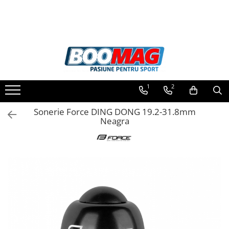
Toate Produsele
Biciclete
Biciclete copii
1
2
Biciclete barbati
Biciclete dama
Sonerie Force DING DONG 19.2-31.8mm
Neagra
Biciclete mountain bike (MTB)
Biciclete electrice
Biciclete de oras
Biciclete pliabile
Biciclete de trekking
Biciclete Cursiere, Cyclocross
si Gravel