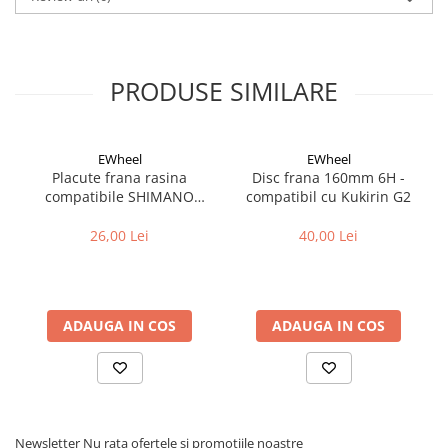
Cuvete bicicleta
Furci bicicleta
Cabluri si camasi
PRODUSE SIMILARE
Frana bicicleta
Placute frana bicicleta
Discuri frana bicicleta
EWheel
EWheel
Placute frana rasina
Disc frana 160mm 6H -
Saboti frana bicicleta
compatibile SHIMANO
compatibil cu Kukirin G2
Adaptoare frana bicicleta
B05S-RX (compatibil Kukirin
G2/G4 2025)
Frane pe disc
26,00 Lei
40,00 Lei
Frane pe janta
Accesorii frane bicicleta
Roti bicicleta
ADAUGA IN COS
ADAUGA IN COS
Spite
Butuci
Accesorii butuci
Roti
Newsletter
Nu rata ofertele si promotiile noastre
Jante bicicleta