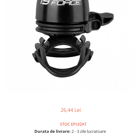
Accesorii biciclete
Scaun bicicleta copii
Chei si scule bicicleta
Portbagaj bicicleta
Antifurt bicicleta
Cosuri bicicleta
Pompa bicicleta
Produse intretinere bicicleta
Accesorii biciclete copii
Claxon bicicleta
Bidoane si suporti bicicleta
26,44 Lei
Suport telefon bicicleta
Oglinzi bicicleta
STOC EPUIZAT
Durata de livrare:
2 - 3 zile lucratoare
Cricuri bicicleta