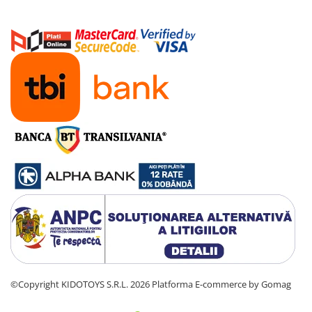
Manete schimbator bicicleta
Manete mixte frana - schimbator
Rulmenti si coronite
Echipament ciclism
Ochelari
Casca bicicleta
Protectii
Sosete
Rucsaci si borsete ciclism
Manusi bicicleta
Pantofi ciclism
Imbracaminte ciclism barbati
Imbracaminte ciclism dama
©Copyright KIDOTOYS S.R.L. 2026
Platforma E-commerce by Gomag
Imbracaminte ciclism copii