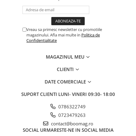
Fond de janta
Sei si tija sa bicicleta
Tija sa bicicleta
Vreau sa primesc newsletter cu promotiile
Sei
magazinului. Afla mai multe in
Politica de
Confidentialitate
Coliere si cleme sa
Huse sa
MAGAZINUL MEU
Angrenaje bicicleta
Foi angrenaj
CLIENTI
Angrenaj pedalier
DATE COMERCIALE
Butuci pedalieri
Brat pedalier
SUPORT CLIENTI
LUNI- VINERI 09:30- 18:00
Schimbator de viteze bicicleta
0786322749
Schimbatoare fata
0723479263
Schimbatoare spate
Manete schimbator si frana
contact@boomag.ro
SOCIAL
URMARESTE-NE IN SOCIAL MEDIA
Manete frana bicicleta