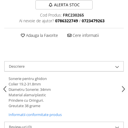
Aparatori noroi bicicleta
ALERTA STOC
Suport bicicleta
Cod Produs:
FRC230265
Lumini bicicleta
Ai nevoie de ajutor?
0786322749
/
0723479263
Computer bicicleta
Adauga la Favorite
Cere informatii
Piese biciclete
Anvelopa bicicleta
Camera bicicleta
Descriere
Pinioane
Lant bicicleta
Sonerie pentru ghidon
Colier 19.2-31.8mm
Urechi cadru bicicleta
Diametru Sonerie: 34mm
Mansoane si ghidolina
Material alama/plastic
Prindere cu Oringuri.
Ghidoane bicicleta
Greutate 38 grame
Pipe ghidon
Informatii conformitate produs
Pedale bicicleta
Review-uri
(0)