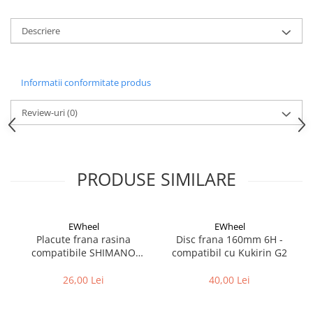
Aparatori noroi bicicleta
Suport bicicleta
Descriere
Lumini bicicleta
Computer bicicleta
Informatii conformitate produs
Piese biciclete
Review-uri
(0)
Anvelopa bicicleta
Camera bicicleta
Pinioane
PRODUSE SIMILARE
Lant bicicleta
Urechi cadru bicicleta
EWheel
EWheel
Mansoane si ghidolina
Placute frana rasina
Disc frana 160mm 6H -
compatibile SHIMANO
compatibil cu Kukirin G2
Ghidoane bicicleta
B05S-RX (compatibil Kukirin
Pipe ghidon
G2/G4 2025)
26,00 Lei
40,00 Lei
Pedale bicicleta