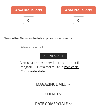
Cuvete bicicleta
Furci bicicleta
ADAUGA IN COS
ADAUGA IN COS
Cabluri si camasi
Frana bicicleta
Placute frana bicicleta
Discuri frana bicicleta
Newsletter
Nu rata ofertele si promotiile noastre
Saboti frana bicicleta
Adaptoare frana bicicleta
Frane pe disc
Frane pe janta
Vreau sa primesc newsletter cu promotiile
magazinului. Afla mai multe in
Politica de
Accesorii frane bicicleta
Confidentialitate
Roti bicicleta
Spite
MAGAZINUL MEU
Butuci
CLIENTI
Accesorii butuci
Roti
DATE COMERCIALE
Jante bicicleta