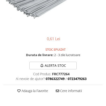
Accesorii biciclete
Scaun bicicleta copii
Chei si scule bicicleta
Portbagaj bicicleta
Antifurt bicicleta
0,61 Lei
Cosuri bicicleta
Pompa bicicleta
STOC EPUIZAT
Durata de livrare:
2 - 3 zile lucratoare
Produse intretinere bicicleta
Accesorii biciclete copii
ALERTA STOC
Claxon bicicleta
Cod Produs:
FRC777264
Bidoane si suporti bicicleta
Ai nevoie de ajutor?
0786322749
/
0723479263
Suport telefon bicicleta
Adauga la Favorite
Cere informatii
Oglinzi bicicleta
Cricuri bicicleta