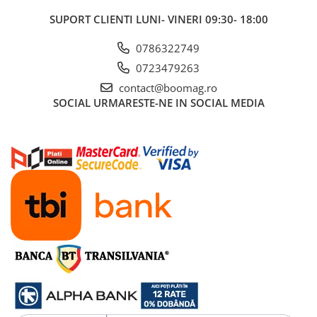
Fond de janta
SUPORT CLIENTI
LUNI- VINERI 09:30- 18:00
Sei si tija sa bicicleta
0786322749
Tija sa bicicleta
0723479263
Sei
contact@boomag.ro
Coliere si cleme sa
SOCIAL
URMARESTE-NE IN SOCIAL MEDIA
Huse sa
Angrenaje bicicleta
Foi angrenaj
Angrenaj pedalier
Butuci pedalieri
Brat pedalier
Schimbator de viteze bicicleta
Schimbatoare fata
Schimbatoare spate
Manete schimbator si frana
Manete frana bicicleta