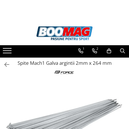
Toate Produsele
Biciclete
Biciclete copii
1
2
Biciclete barbati
Biciclete dama
Spite Mach1 Galva argintii 2mm x 264 mm
Biciclete mountain bike (MTB)
Biciclete electrice
Biciclete de oras
Biciclete pliabile
Biciclete de trekking
Biciclete Cursiere, Cyclocross
si Gravel