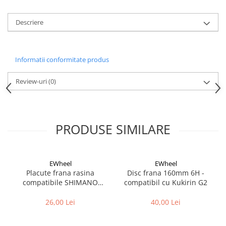
Aparatori noroi bicicleta
Suport bicicleta
Descriere
Lumini bicicleta
Computer bicicleta
Informatii conformitate produs
Piese biciclete
Review-uri
(0)
Anvelopa bicicleta
Camera bicicleta
Pinioane
PRODUSE SIMILARE
Lant bicicleta
Urechi cadru bicicleta
EWheel
EWheel
Mansoane si ghidolina
Placute frana rasina
Disc frana 160mm 6H -
compatibile SHIMANO
compatibil cu Kukirin G2
Ghidoane bicicleta
B05S-RX (compatibil Kukirin
Pipe ghidon
G2/G4 2025)
26,00 Lei
40,00 Lei
Pedale bicicleta