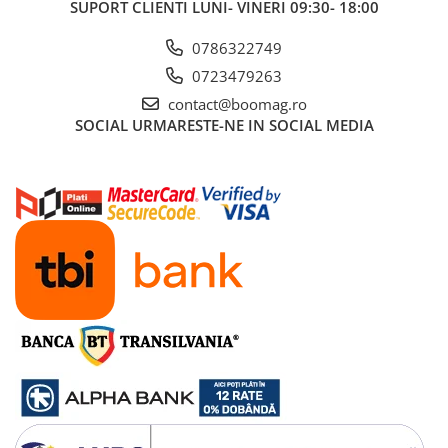
SUPORT CLIENTI
LUNI- VINERI 09:30- 18:00
Fond de janta
0786322749
Sei si tija sa bicicleta
0723479263
Tija sa bicicleta
contact@boomag.ro
Sei
SOCIAL
URMARESTE-NE IN SOCIAL MEDIA
Coliere si cleme sa
Huse sa
Angrenaje bicicleta
Foi angrenaj
Angrenaj pedalier
Butuci pedalieri
Brat pedalier
Schimbator de viteze bicicleta
Schimbatoare fata
Schimbatoare spate
Manete schimbator si frana
Manete frana bicicleta