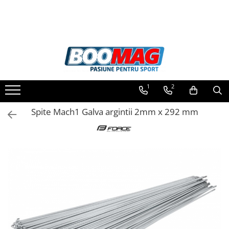
Toate Produsele
Biciclete
Biciclete copii
1
2
Biciclete barbati
Biciclete dama
Spite Mach1 Galva argintii 2mm x 292 mm
Biciclete mountain bike (MTB)
Biciclete electrice
Biciclete de oras
Biciclete pliabile
Biciclete de trekking
Biciclete Cursiere, Cyclocross
si Gravel