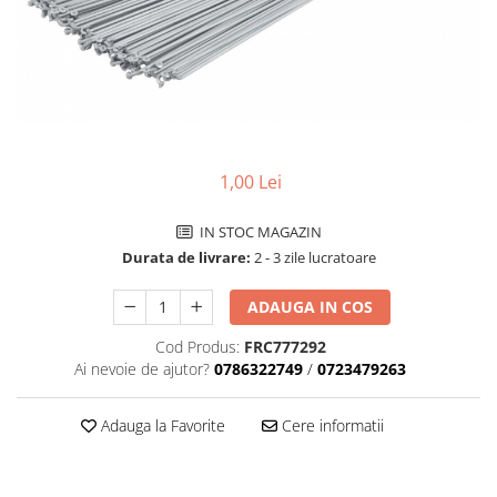
Accesorii biciclete
Scaun bicicleta copii
Chei si scule bicicleta
Portbagaj bicicleta
Antifurt bicicleta
1,00 Lei
Cosuri bicicleta
Pompa bicicleta
IN STOC MAGAZIN
Durata de livrare:
2 - 3 zile lucratoare
Produse intretinere bicicleta
Accesorii biciclete copii
ADAUGA IN COS
Claxon bicicleta
Cod Produs:
FRC777292
Bidoane si suporti bicicleta
Ai nevoie de ajutor?
0786322749
/
0723479263
Suport telefon bicicleta
Adauga la Favorite
Cere informatii
Oglinzi bicicleta
Cricuri bicicleta