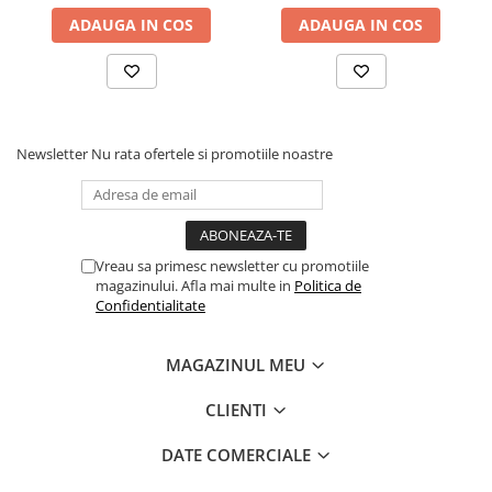
Cuvete bicicleta
ADAUGA IN COS
ADAUGA IN COS
Furci bicicleta
Cabluri si camasi
Frana bicicleta
Placute frana bicicleta
Newsletter
Nu rata ofertele si promotiile noastre
Discuri frana bicicleta
Saboti frana bicicleta
Adaptoare frana bicicleta
Frane pe disc
Vreau sa primesc newsletter cu promotiile
magazinului. Afla mai multe in
Politica de
Frane pe janta
Confidentialitate
Accesorii frane bicicleta
Roti bicicleta
MAGAZINUL MEU
Spite
Butuci
CLIENTI
Accesorii butuci
DATE COMERCIALE
Roti
Jante bicicleta