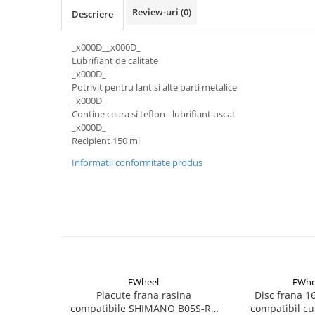
Aparatori noroi bicicleta
Review-uri
(0)
Descriere
Suport bicicleta
_x000D__x000D_
Lumini bicicleta
Lubrifiant de calitate
Computer bicicleta
_x000D_
Potrivit pentru lant si alte parti metalice
_x000D_
Piese biciclete
Contine ceara si teflon - lubrifiant uscat
Anvelopa bicicleta
_x000D_
Recipient 150 ml
Camera bicicleta
Informatii conformitate produs
Pinioane
Lant bicicleta
Urechi cadru bicicleta
Mansoane si ghidolina
Ghidoane bicicleta
Pipe ghidon
EWheel
EWhe
Placute frana rasina
Disc frana 
Pedale bicicleta
compatibile SHIMANO B05S-RX
compatibil cu