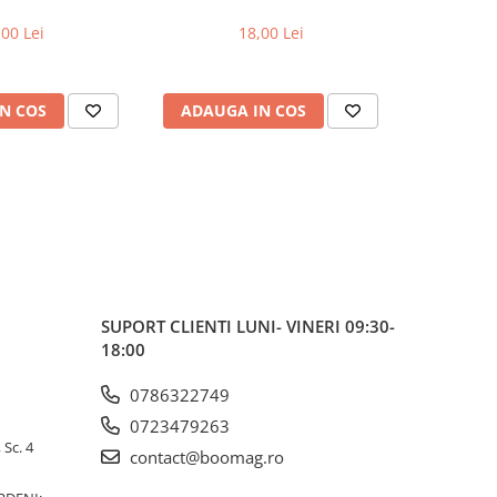
,00 Lei
18,00 Lei
N COS
ADAUGA IN COS
ADAUG
SUPORT CLIENTI
LUNI- VINERI 09:30-
18:00
0786322749
0723479263
 Sc. 4
contact@boomag.ro