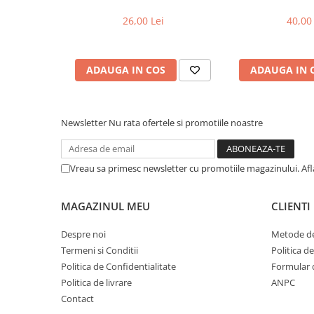
Cuvete bicicleta
(compatibil Kukirin G2/G4 2025)
26,00 Lei
40,00 
Furci bicicleta
Cabluri si camasi
ADAUGA IN COS
ADAUGA IN 
Frana bicicleta
Placute frana bicicleta
Discuri frana bicicleta
Newsletter
Nu rata ofertele si promotiile noastre
Saboti frana bicicleta
Adaptoare frana bicicleta
Frane pe disc
Vreau sa primesc newsletter cu promotiile magazinului. Af
Frane pe janta
Accesorii frane bicicleta
MAGAZINUL MEU
CLIENTI
Roti bicicleta
Despre noi
Metode de
Spite
Termeni si Conditii
Politica d
Butuci
Politica de Confidentialitate
Formular 
Accesorii butuci
Politica de livrare
ANPC
Roti
Contact
Jante bicicleta