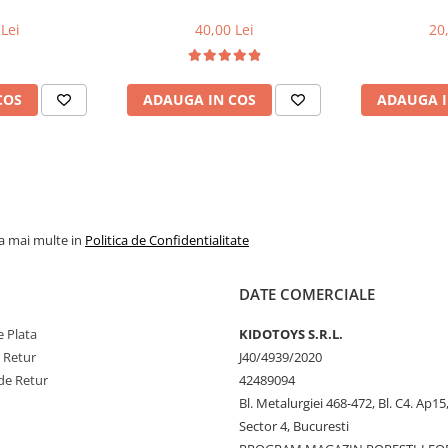
Lei
40,00 Lei
20
COS
ADAUGA IN COS
ADAUGA I
la mai multe in
Politica de Confidentialitate
DATE COMERCIALE
 Plata
KIDOTOYS S.R.L.
e Retur
J40/4939/2020
de Retur
42489094
Bl. Metalurgiei 468-472, Bl. C4. Ap15,
Sector 4, Bucuresti