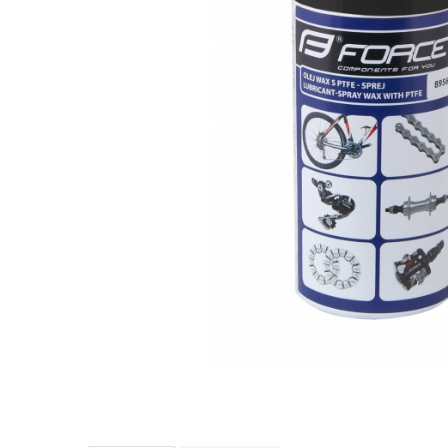
Accesorii biciclete
Scaun bicicleta copii
Chei si scule bicicleta
Portbagaj bicicleta
Antifurt bicicleta
Cosuri bicicleta
Pompa bicicleta
Produse intretinere bicicleta
Accesorii biciclete copii
Claxon bicicleta
Bidoane si suporti bicicleta
Suport telefon bicicleta
Oglinzi bicicleta
Cricuri bicicleta