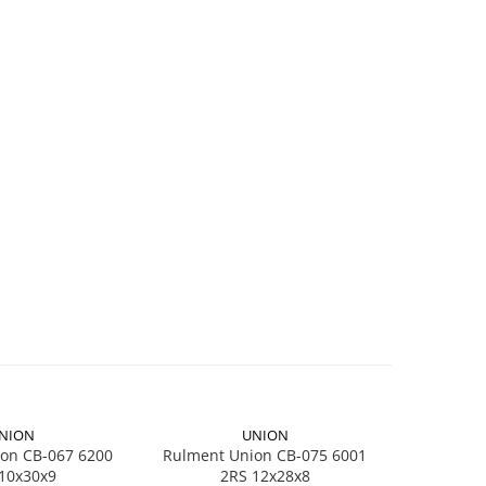
NION
UNION
on CB-067 6200
Rulment Union CB-075 6001
Ad
10x30x9
2RS 12x28x8
Dunlop