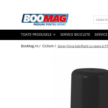
Toate Produsele
Biciclete
TOATE PRODUSELE
SERVICE BICICLETE
SERVICE
Biciclete copii
Biciclete barbati
BooMag.ro /
Ciclism /
Spray Force lubrifiant cu ceara si P
Biciclete dama
Biciclete mountain bike (MTB)
Biciclete electrice
Biciclete de oras
Biciclete pliabile
Biciclete de trekking
Biciclete Cursiere, Cyclocross
si Gravel