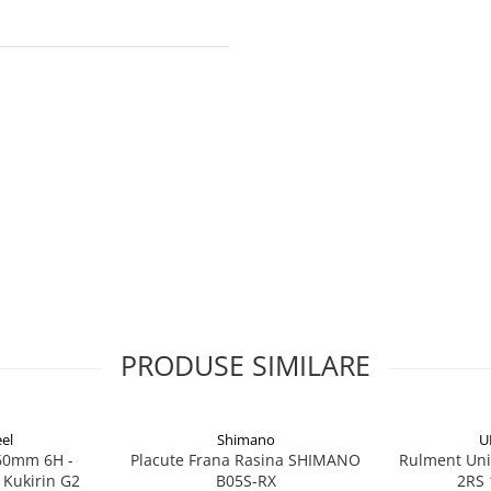
PRODUSE SIMILARE
el
Shimano
U
160mm 6H -
Placute Frana Rasina SHIMANO
Rulment Uni
 Kukirin G2
B05S-RX
2RS 