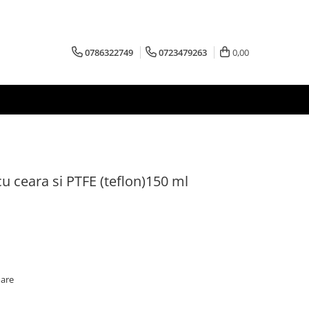
0786322749
0723479263
0,00
cu ceara si PTFE (teflon)150 ml
oare