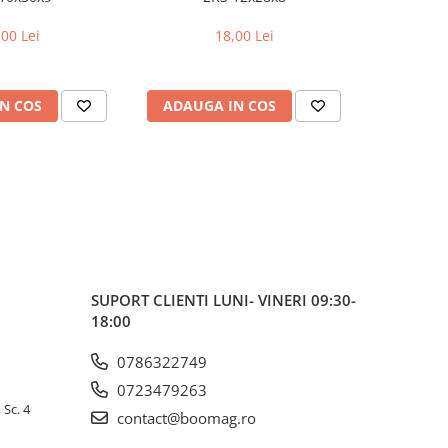
,00 Lei
18,00 Lei
N COS
ADAUGA IN COS
ADAUG
SUPORT CLIENTI
LUNI- VINERI 09:30-
18:00
0786322749
0723479263
 Sc. 4
contact@boomag.ro