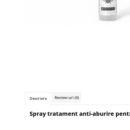
Accesorii biciclete
Scaun bicicleta copii
Chei si scule bicicleta
Portbagaj bicicleta
Antifurt bicicleta
Cosuri bicicleta
Pompa bicicleta
Produse intretinere bicicleta
Accesorii biciclete copii
Claxon bicicleta
Bidoane si suporti bicicleta
Review-uri
(0)
Descriere
Suport telefon bicicleta
Spray tratament anti-aburire pent
Oglinzi bicicleta
Cricuri bicicleta