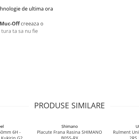
ehnologie de ultima ora
 Muc-Off
creeaza o
tura ta sa nu fie
PRODUSE SIMILARE
el
Shimano
U
160mm 6H -
Placute Frana Rasina SHIMANO
Rulment Uni
 Kukirin G2
B05S-RX
2RS 