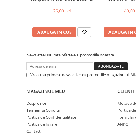
Cum se utilizeaza spray-ul pentru tratamen
Cuvete bicicleta
(compatibil Kukirin G2/G4 2025)
26,00 Lei
40,00 
Furci bicicleta
-pasul 1-asigurati-va ca suprafata este curat
Cabluri si camasi
-pasul 2-agitati recipientul pentru a activa fo
-pasul 3-pulverizati un strat subtire de solutie 
Frana bicicleta
ADAUGA IN COS
ADAUGA IN 
carpa uscata
Placute frana bicicleta
Se poate folsoi fara probleme pe toate suprafet
Discuri frana bicicleta
Ideal pentru ochelari de ski, snowboard, vizoar
Newsletter
Nu rata ofertele si promotiile noastre
Saboti frana bicicleta
oglinzi auto
Adaptoare frana bicicleta
Frane pe disc
Vreau sa primesc newsletter cu promotiile magazinului. Af
Frane pe janta
Accesorii frane bicicleta
MAGAZINUL MEU
CLIENTI
Roti bicicleta
Despre noi
Metode de
Spite
Termeni si Conditii
Politica d
Butuci
Politica de Confidentialitate
Formular 
Accesorii butuci
Politica de livrare
ANPC
Roti
Contact
Jante bicicleta