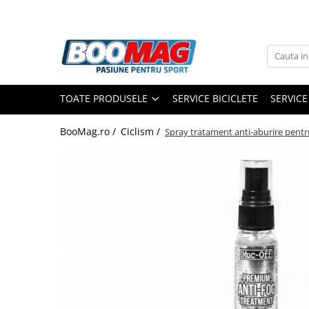
Toate Produsele
Biciclete
TOATE PRODUSELE
SERVICE BICICLETE
SERVICE
Biciclete copii
Biciclete barbati
BooMag.ro /
Ciclism /
Spray tratament anti-aburire pentr
Biciclete dama
Biciclete mountain bike (MTB)
Biciclete electrice
Biciclete de oras
Biciclete pliabile
Biciclete de trekking
Biciclete Cursiere, Cyclocross
si Gravel