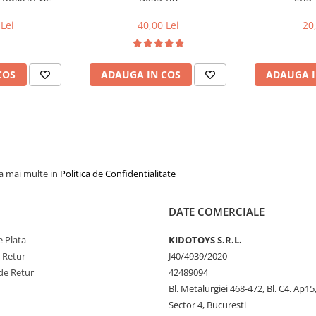
t anti-aburire Muc-Off?
Lei
40,00 Lei
20
a si necontaminata
rmula
si apoi stergeti cu o
COS
ADAUGA IN COS
ADAUGA I
ele de plastic si sticla
e casca, ochelari si
la mai multe in
Politica de Confidentialitate
DATE COMERCIALE
 Plata
KIDOTOYS S.R.L.
e Retur
J40/4939/2020
de Retur
42489094
Bl. Metalurgiei 468-472, Bl. C4. Ap15,
Sector 4, Bucuresti