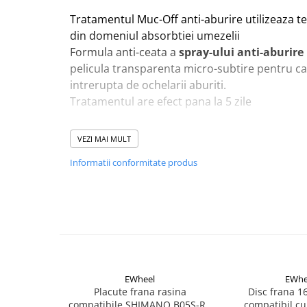
Aparatori noroi bicicleta
Tratamentul Muc-Off anti-aburire utilizeaza t
Suport bicicleta
din domeniul absorbtiei umezelii
Lumini bicicleta
Formula anti-ceata a
spray-ului anti-aburire
Computer bicicleta
pelicula transparenta micro-subtire pentru ca 
intrerupta de ochelarii aburiti.
Tratamentul are efect pana la 5 zile
Piese biciclete
Anvelopa bicicleta
VEZI MAI MULT
Camera bicicleta
Pinioane
Informatii conformitate produs
Lant bicicleta
Urechi cadru bicicleta
Mansoane si ghidolina
Ghidoane bicicleta
Pipe ghidon
EWheel
EWhe
Pedale bicicleta
Placute frana rasina
Disc frana 
compatibile SHIMANO B05S-RX
compatibil cu