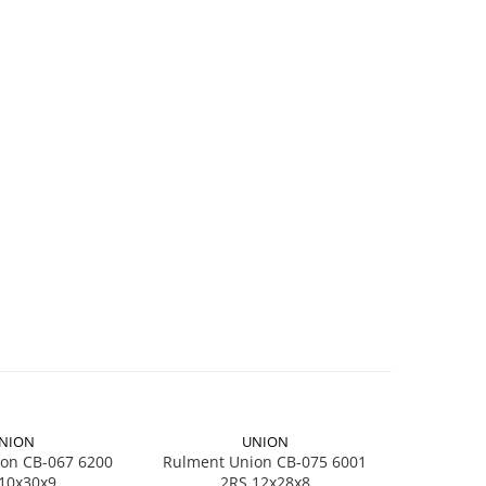
NION
UNION
on CB-067 6200
Rulment Union CB-075 6001
Ad
10x30x9
2RS 12x28x8
Dunlop