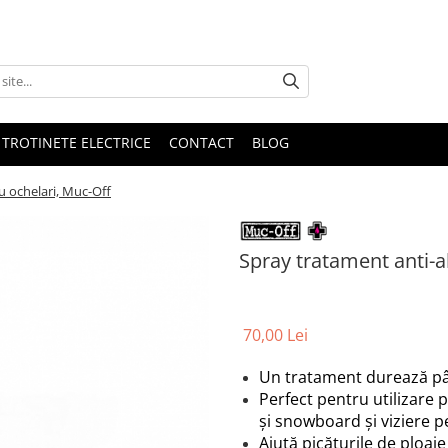
 TROTINETE ELECTRICE
CONTACT
BLOG
u ochelari, Muc-Off
Spray tratament anti-a
70,00 Lei
Un tratament durează pân
Perfect pentru utilizare p
și snowboard și viziere 
Ajută picăturile de ploaie