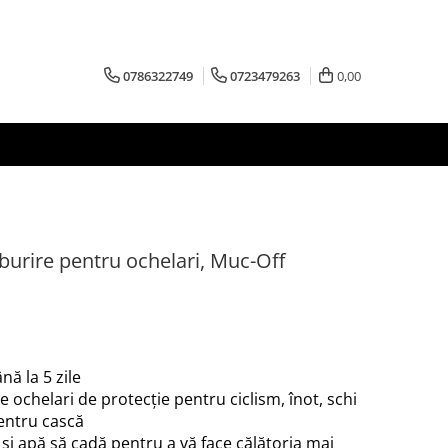
0786322749
0723479263
0,00
burire pentru ochelari, Muc-Off
ă la 5 zile
e ochelari de protecție pentru ciclism, înot, schi
pentru cască
 și apă să cadă pentru a vă face călătoria mai