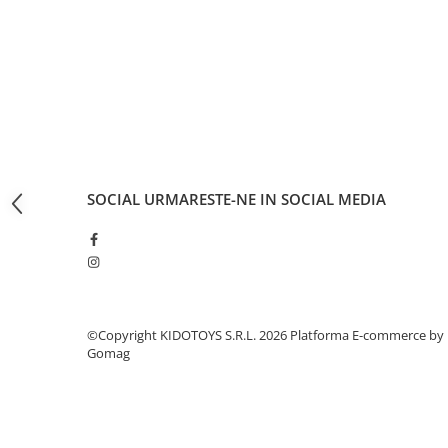
Fond de janta
Sei si tija sa bicicleta
Tija sa bicicleta
Sei
Coliere si cleme sa
Huse sa
Angrenaje bicicleta
SOCIAL
URMARESTE-NE IN SOCIAL MEDIA
Foi angrenaj
Angrenaj pedalier
Butuci pedalieri
Brat pedalier
Schimbator de viteze bicicleta
©Copyright KIDOTOYS S.R.L. 2026
Platforma E-commerce by
Schimbatoare fata
Gomag
Schimbatoare spate
Manete schimbator si frana
Manete frana bicicleta