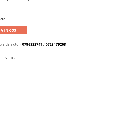
oare
A IN COS
oie de ajutor?
0786322749
/
0723479263
informatii