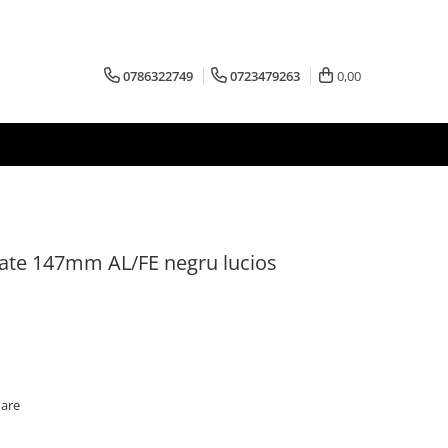
0786322749
0723479263
0,00
pate 147mm AL/FE negru lucios
oare