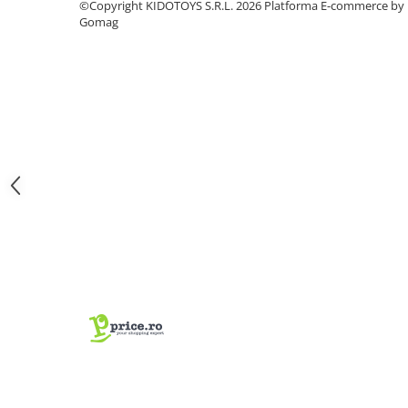
©Copyright KIDOTOYS S.R.L. 2026
Platforma E-commerce by
Gomag
Fond de janta
Sei si tija sa bicicleta
Tija sa bicicleta
Sei
Coliere si cleme sa
Huse sa
Angrenaje bicicleta
Foi angrenaj
Angrenaj pedalier
Butuci pedalieri
Brat pedalier
Schimbator de viteze bicicleta
Schimbatoare fata
Schimbatoare spate
Manete schimbator si frana
Manete frana bicicleta