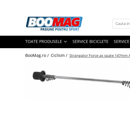
Toate Produsele
Biciclete
TOATE PRODUSELE
SERVICE BICICLETE
SERVICE
Biciclete copii
Biciclete barbati
BooMag.ro /
Ciclism /
Strangator Force ax spate 147mm A
Biciclete dama
Biciclete mountain bike (MTB)
Biciclete electrice
Biciclete de oras
Biciclete pliabile
Biciclete de trekking
Biciclete Cursiere, Cyclocross
si Gravel