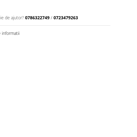
ie de ajutor?
0786322749
/
0723479263
informatii