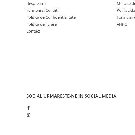
Cuvete bicicleta
Despre noi
Metode de
Termeni si Conditii
Politica d
Furci bicicleta
Politica de Confidentialitate
Formular 
Cabluri si camasi
Politica de livrare
ANPC
Frana bicicleta
Contact
Placute frana bicicleta
Discuri frana bicicleta
Saboti frana bicicleta
Adaptoare frana bicicleta
Frane pe disc
Frane pe janta
Accesorii frane bicicleta
Roti bicicleta
SOCIAL
URMARESTE-NE IN SOCIAL MEDIA
Spite
Butuci
Accesorii butuci
Roti
Jante bicicleta