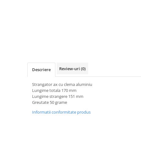
Accesorii biciclete
Scaun bicicleta copii
Chei si scule bicicleta
Portbagaj bicicleta
Antifurt bicicleta
Cosuri bicicleta
Pompa bicicleta
Review-uri
(0)
Descriere
Produse intretinere bicicleta
Accesorii biciclete copii
Strangator ax cu clema aluminiu
Lungime totala 170 mm
Claxon bicicleta
Lungime strangere 151 mm
Greutate 50 grame
Bidoane si suporti bicicleta
Informatii conformitate produs
Suport telefon bicicleta
Oglinzi bicicleta
Cricuri bicicleta