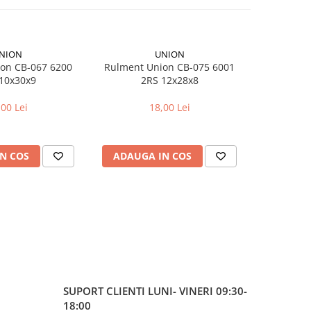
NION
UNION
on CB-067 6200
Rulment Union CB-075 6001
Camera bici
10x30x9
2RS 12x28x8
pentr
,00 Lei
18,00 Lei
N COS
ADAUGA IN COS
ADAUG
SUPORT CLIENTI
LUNI- VINERI 09:30-
18:00