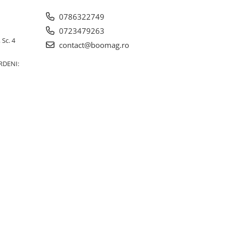
0786322749
0723479263
 Sc. 4
contact@boomag.ro
RDENI: