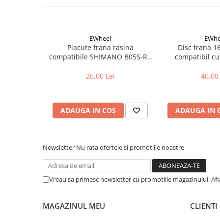
Aparatori noroi bicicleta
Suport bicicleta
Lumini bicicleta
EWheel
EWhe
Placute frana rasina
Disc frana 
Computer bicicleta
compatibile SHIMANO B05S-RX
compatibil cu
(compatibil Kukirin G2/G4 2025)
Piese biciclete
26,00 Lei
40,00 
Anvelopa bicicleta
Camera bicicleta
ADAUGA IN COS
ADAUGA IN 
Pinioane
Lant bicicleta
Urechi cadru bicicleta
Newsletter
Nu rata ofertele si promotiile noastre
Mansoane si ghidolina
Ghidoane bicicleta
Vreau sa primesc newsletter cu promotiile magazinului. Af
Pipe ghidon
MAGAZINUL MEU
CLIENTI
Pedale bicicleta