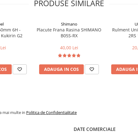
PRODUSE SIMILARE
el
Shimano
U
160mm 6H -
Placute Frana Rasina SHIMANO
Rulment Uni
 Kukirin G2
B05S-RX
2RS 
Lei
40,00 Lei
20
COS
ADAUGA IN COS
ADAUGA I
la mai multe in
Politica de Confidentialitate
DATE COMERCIALE