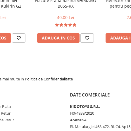
160mm 6H -
Placute Frana Rasina SHIMANO
Reflectoriza
 Kukirin G2
B05S-RX
pentru peda
Lei
40,00 Lei
2,
COS
ADAUGA IN COS
ADAUGA I
la mai multe in
Politica de Confidentialitate
DATE COMERCIALE
 Plata
KIDOTOYS S.R.L.
e Retur
J40/4939/2020
de Retur
42489094
Bl. Metalurgiei 468-472, Bl. C4. Ap15,