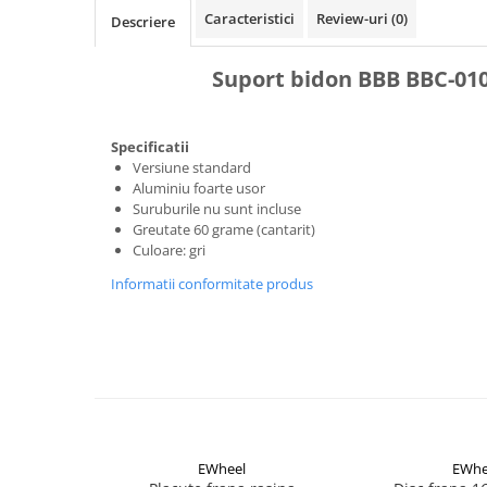
Aparatori noroi bicicleta
Caracteristici
Review-uri
(0)
Descriere
Suport bicicleta
Lumini bicicleta
Suport bidon BBB BBC-01
Computer bicicleta
Specificatii
Piese biciclete
Versiune standard
Aluminiu foarte usor
Anvelopa bicicleta
Suruburile nu sunt incluse
Camera bicicleta
Greutate 60 grame (cantarit)
Culoare: gri
Pinioane
Informatii conformitate produs
Lant bicicleta
Urechi cadru bicicleta
Mansoane si ghidolina
Ghidoane bicicleta
Pipe ghidon
Pedale bicicleta
EWheel
EWhe