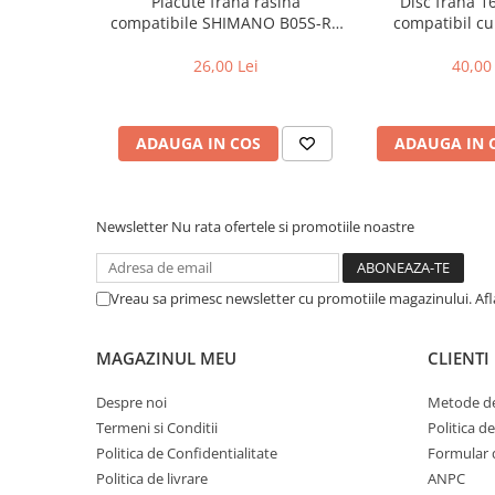
Placute frana rasina
Disc frana 
Cuvete bicicleta
compatibile SHIMANO B05S-RX
compatibil cu
Furci bicicleta
(compatibil Kukirin G2/G4 2025)
26,00 Lei
40,00 
Cabluri si camasi
Frana bicicleta
ADAUGA IN COS
ADAUGA IN 
Placute frana bicicleta
Discuri frana bicicleta
Saboti frana bicicleta
Newsletter
Nu rata ofertele si promotiile noastre
Adaptoare frana bicicleta
Frane pe disc
Frane pe janta
Vreau sa primesc newsletter cu promotiile magazinului. Af
Accesorii frane bicicleta
Roti bicicleta
MAGAZINUL MEU
CLIENTI
Spite
Despre noi
Metode de
Butuci
Termeni si Conditii
Politica d
Accesorii butuci
Politica de Confidentialitate
Formular 
Roti
Politica de livrare
ANPC
Jante bicicleta