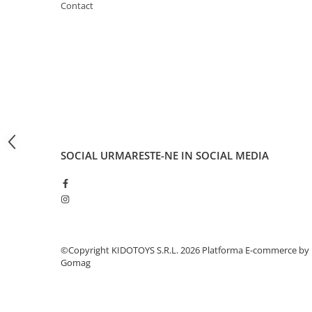
Contact
Fond de janta
Sei si tija sa bicicleta
Tija sa bicicleta
Sei
Coliere si cleme sa
Huse sa
Angrenaje bicicleta
Foi angrenaj
SOCIAL
URMARESTE-NE IN SOCIAL MEDIA
Angrenaj pedalier
Butuci pedalieri
Brat pedalier
Schimbator de viteze bicicleta
Schimbatoare fata
©Copyright KIDOTOYS S.R.L. 2026
Platforma E-commerce by
Gomag
Schimbatoare spate
Manete schimbator si frana
Manete frana bicicleta