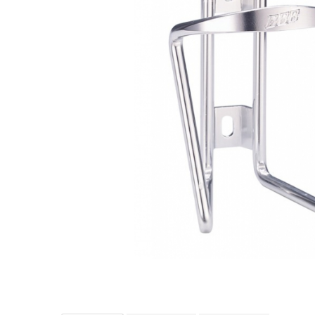
Accesorii biciclete
Scaun bicicleta copii
Chei si scule bicicleta
Portbagaj bicicleta
Antifurt bicicleta
Cosuri bicicleta
Pompa bicicleta
Produse intretinere bicicleta
Accesorii biciclete copii
Claxon bicicleta
Bidoane si suporti bicicleta
Suport telefon bicicleta
Oglinzi bicicleta
Cricuri bicicleta