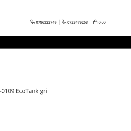
0786322749
0723479263
0,00
-0109 EcoTank gri