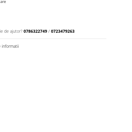
oare
ie de ajutor?
0786322749
/
0723479263
informatii