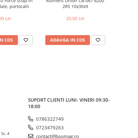
nti Force snap-in
Rulment Union CB-067 6200
Rulment 
le, portocalii
2RS 10x30x9
2
00 Lei
20,00 Lei
N COS
ADAUGA IN COS
ADAUG
SUPORT CLIENTI
LUNI- VINERI 09:30-
18:00
0786322749
0723479263
 Sc. 4
contact@boomag.ro