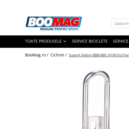
Toate Produsele
Biciclete
TOATE PRODUSELE
SERVICE BICICLETE
SERVICE
Biciclete copii
Biciclete barbati
BooMag.ro /
Ciclism /
Suport bidon BBB BBC-0109 EcoTan
Biciclete dama
Biciclete mountain bike (MTB)
Biciclete electrice
Biciclete de oras
Biciclete pliabile
Biciclete de trekking
Biciclete Cursiere, Cyclocross
si Gravel